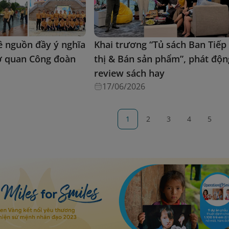
ề nguồn đầy ý nghĩa
Khai trương “Tủ sách Ban Tiếp
ơ quan Công đoàn
thị & Bán sản phẩm”, phát độn
review sách hay
17/06/2026
1
2
3
4
5