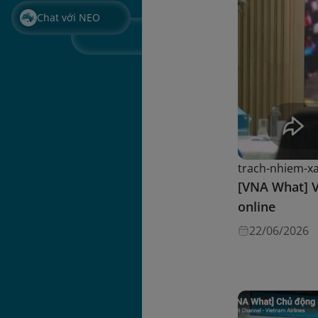
Chat với NEO
trach-nhiem-xa
[VNA What] V
online
22/06/2026