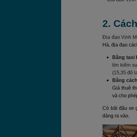
2. Cách
Địa đạo Vịnh 
Hà, địa đạo các
Bằng taxi 
tìm kiếm s
(15,35 đô l
Bằng cách
Giá thuê t
và cho phé
Có bãi đậu xe g
dàng ra vào.