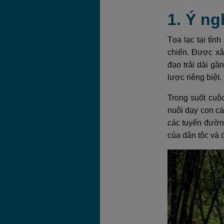
1. Ý ng
Tọa lạc tại tỉn
chiến. Được xâ
đạo trải dài gầ
lược riêng biệt.
Trong suốt cuộ
nuôi dạy con cá
các tuyến đườn
của dân tộc và 