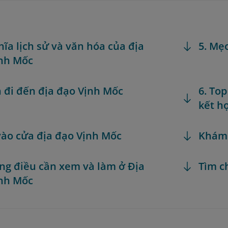
ghĩa lịch sử và văn hóa của địa
5. Mẹ
nh Mốc
h đi đến địa đạo Vịnh Mốc
6. To
kết h
 vào cửa địa đạo Vịnh Mốc
Khám
ng điều cần xem và làm ở Địa
Tìm c
nh Mốc