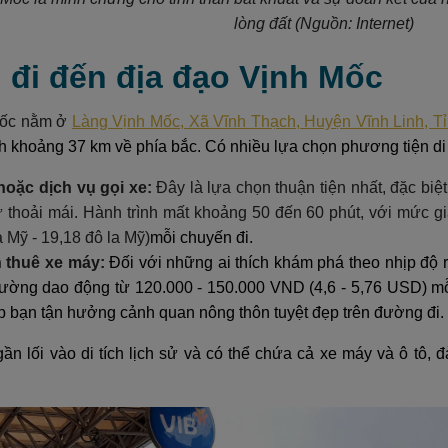
lòng đất
(Nguồn: Internet)
 đi đến địa đạo Vịnh Mốc
Mốc nằm ở
Làng Vịnh Mốc, Xã Vĩnh Thạch, Huyện Vĩnh Linh, T
h khoảng 37 km về phía bắc. Có nhiều lựa chọn phương tiện di 
hoặc dịch vụ gọi xe:
Đây là lựa chọn thuận tiện nhất, đặc bi
ự thoải mái. Hành trình mất khoảng 50 đến 60 phút, với mức 
a Mỹ - 19,18 đô la Mỹ)
mỗi chuyến đi.
 thuê xe máy:
Đối với những ai thích khám phá theo nhịp độ r
hường dao động từ 120.000 - 150.000 VND (4,6 - 5,76 USD) mỗ
p bạn tận hưởng cảnh quan nông thôn tuyệt đẹp trên đường đi.
ần lối vào di tích lịch sử và có thể chứa cả xe máy và ô tô,