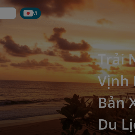
VI
Trải
Vịnh
Bản 
Du L