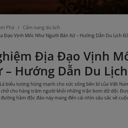
ám Phá
Cẩm nang du lịch
ịa Đạo Vịnh Mốc Như Người Bản Xứ – Hướng Dẫn Du Lịch Đ
ghiệm Địa Đạo Vịnh 
 – Hướng Dẫn Du Lịch
Là biểu tượng hùng mạnh cho sức sống bền bỉ của Việt Nam t
e chở cho hàng trăm người khỏi những trận bom dữ dội. Đư
đường hầm độc đáo này mang đến cái nhìn sâu sắc về cuộc