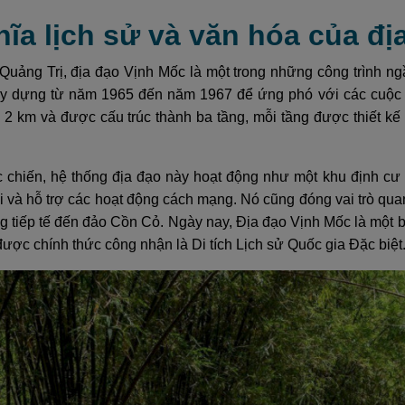
hĩa lịch sử và văn hóa của đ
h Quảng Trị, địa đạo Vịnh Mốc là một trong những công trình n
y dựng từ năm 1965 đến năm 1967 để ứng phó với các cuộc 
n 2 km và được cấu trúc thành ba tầng, mỗi tầng được thiết k
c chiến, hệ thống địa đạo này hoạt động như một khu định cư
i và hỗ trợ các hoạt động cách mạng. Nó cũng đóng vai trò quan 
g tiếp tế đến đảo Cồn Cỏ. Ngày nay, Địa đạo Vịnh Mốc là một
được chính thức công nhận là Di tích Lịch sử Quốc gia Đặc biệt