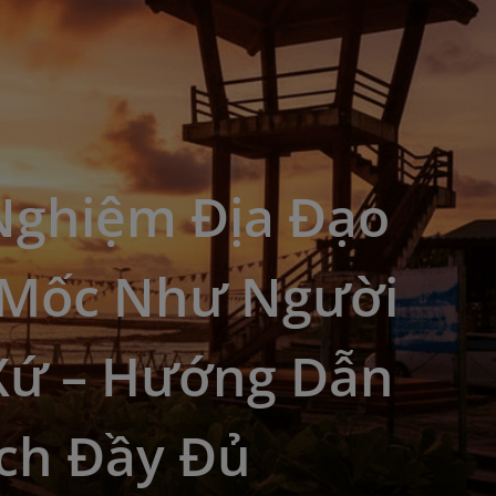
 Nghiệm Địa Đạo
 Mốc Như Người
Xứ – Hướng Dẫn
ịch Đầy Đủ