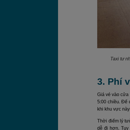
Taxi tư n
3. Phí 
Giá vé vào cửa
5:00 chiều. Để
khi khu vực nà
Thời điểm lý tư
dễ đi hơn. Tuy