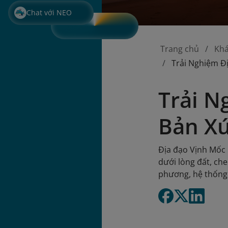
Chat với NEO
Trang chủ
Kh
Trải Nghiệm Đ
Trải N
Bản Xứ
Địa đạo Vịnh Mốc 
dưới lòng đất, ch
phương, hệ thống 