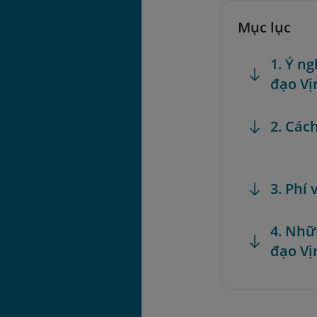
Mục lục
1. Ý n
đạo Vị
2. Các
3. Phí
4. Nhữ
đạo Vị