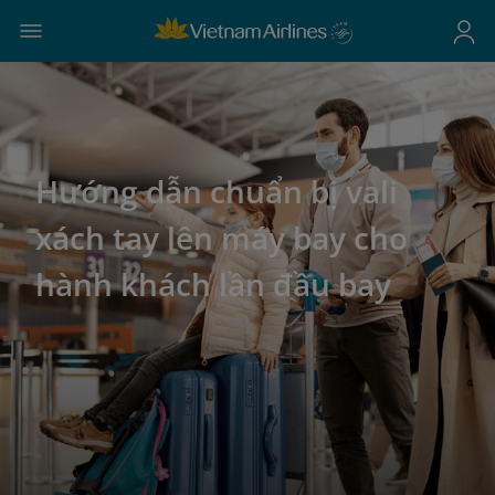
Hướng dẫn chuẩn bị vali
xách tay lên máy bay cho
hành khách lần đầu bay