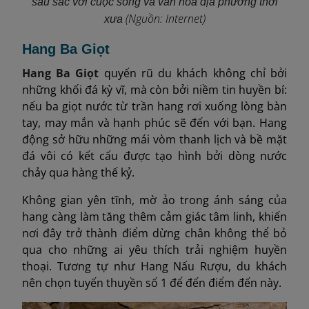
sâu sắc với cuộc sống và văn hóa địa phương thời
(Nguồn: Internet)
xưa
Hang Ba Giọt
Hang Ba Giọt
quyến rũ du khách không chỉ bởi
những khối đá kỳ vĩ, mà còn bởi niềm tin huyền bí:
nếu ba giọt nước từ trần hang rơi xuống lòng bàn
tay, may mắn và hạnh phúc sẽ đến với bạn. Hang
động sở hữu những mái vòm thanh lịch và bề mặt
đá vôi có kết cấu được tạo hình bởi dòng nước
chảy qua hàng thế kỷ.
Không gian yên tĩnh, mờ ảo trong ánh sáng của
hang càng làm tăng thêm cảm giác tâm linh, khiến
nơi đây trở thành điểm dừng chân không thể bỏ
qua cho những ai yêu thích trải nghiệm huyền
thoại. Tương tự như Hang Nấu Rượu, du khách
nên chọn tuyến thuyền số 1 để đến điểm đến này.