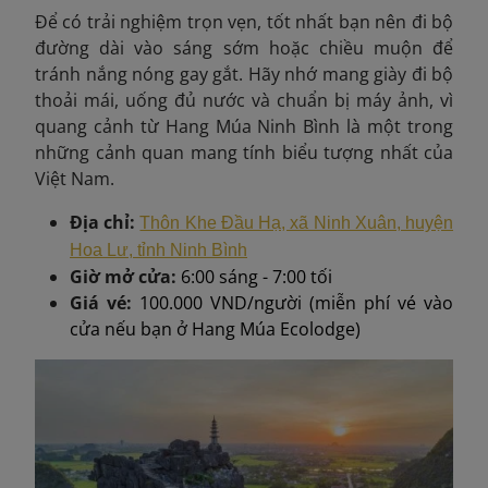
Để có trải nghiệm trọn vẹn, tốt nhất bạn nên đi bộ
đường dài vào sáng sớm hoặc chiều muộn để
tránh nắng nóng gay gắt. Hãy nhớ mang giày đi bộ
thoải mái, uống đủ nước và chuẩn bị máy ảnh, vì
quang cảnh từ Hang Múa Ninh Bình là một trong
những cảnh quan mang tính biểu tượng nhất của
Việt Nam.
Địa chỉ:
Thôn Khe Đầu Hạ, xã Ninh Xuân, huyện
Hoa Lư, tỉnh Ninh Bình
Giờ mở cửa:
6:00 sáng - 7:00 tối
Giá vé:
100.000 VND/người (miễn phí vé vào
cửa nếu bạn ở Hang Múa Ecolodge)