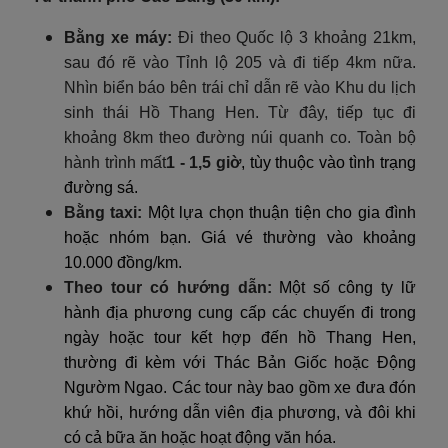
Bằng xe máy:
Đi theo Quốc lộ 3 khoảng 21km,
sau đó rẽ vào Tỉnh lộ 205 và đi tiếp 4km nữa.
Nhìn biển báo bên trái chỉ dẫn rẽ vào Khu du lịch
sinh thái Hồ Thang Hen. Từ đây, tiếp tục đi
khoảng 8km theo đường núi quanh co. Toàn bộ
hành trình mất
1 - 1,5 giờ
, tùy thuộc vào tình trạng
đường sá.
Bằng taxi:
Một lựa chọn thuận tiện cho gia đình
hoặc nhóm bạn. Giá vé thường vào khoảng
10.000 đồng/km.
Theo tour có hướng dẫn:
Một số công ty lữ
hành địa phương cung cấp các chuyến đi trong
ngày hoặc tour kết hợp đến hồ Thang Hen,
thường đi kèm với Thác Bản Giốc hoặc Động
Ngườm Ngao. Các tour này bao gồm xe đưa đón
khứ hồi, hướng dẫn viên địa phương, và đôi khi
có cả bữa ăn hoặc hoạt động văn hóa.