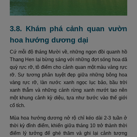
3.8. Khám phá cảnh quan vườn
hoa hướng dương dại
Cứ mỗi độ tháng Mười về, những ngọn đồi quanh hồ
Thang Hen lại bừng sáng với những đợt sóng hoa dã
quỳ rực rỡ, tô điểm cho cảnh quan một màu vàng rực
rỡ. Sự tương phản tuyệt đẹp giữa những bông hoa
vàng rực rỡ, làn nước xanh ngọc lục bảo, bầu trời
xanh thẳm và những cánh rừng xanh mướt tạo nên
một khung cảnh kỳ diệu, tựa như bước vào thế giới
cổ tích.
Mùa hoa hướng dương nở rộ chỉ kéo dài 2-3 tuần ở
thời kỳ đỉnh điểm, khiến giữa tháng 10 trở thành thời
điểm lý tưởng để ghé thăm và ghi lại cảnh tượng