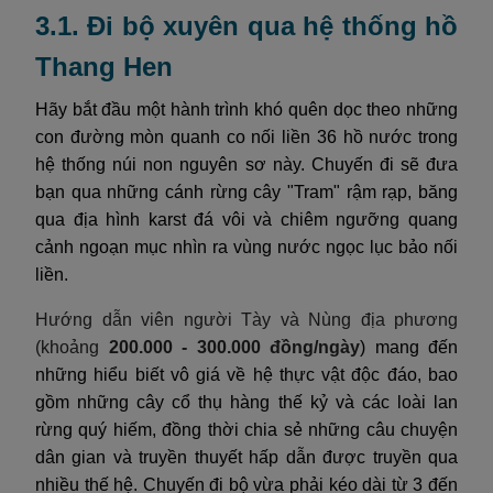
3.1. Đi bộ xuyên qua hệ thống hồ
Thang Hen
Hãy bắt đầu một hành trình khó quên dọc theo những
con đường mòn quanh co nối liền 36 hồ nước trong
hệ thống núi non nguyên sơ này. Chuyến đi sẽ đưa
bạn qua những cánh rừng cây "Tram" rậm rạp, băng
qua địa hình karst đá vôi và chiêm ngưỡng quang
cảnh ngoạn mục nhìn ra vùng nước ngọc lục bảo nối
liền.
Hướng dẫn viên người Tày và Nùng địa phương
(khoảng
200.000 - 300.000 đồng/ngày
) mang đến
những hiểu biết vô giá về hệ thực vật độc đáo, bao
gồm những cây cổ thụ hàng thế kỷ và các loài lan
rừng quý hiếm, đồng thời chia sẻ những câu chuyện
dân gian và truyền thuyết hấp dẫn được truyền qua
nhiều thế hệ. Chuyến đi bộ vừa phải kéo dài từ 3 đến