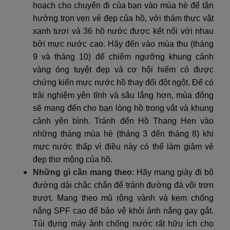
hoạch cho chuyến đi của bạn vào mùa hè để tận
hưởng trọn vẹn vẻ đẹp của hồ, với thảm thực vật
xanh tươi và 36 hồ nước được kết nối với nhau
bởi mực nước cao. Hãy đến vào mùa thu (tháng
9 và tháng 10) để chiêm ngưỡng khung cảnh
vàng óng tuyệt đẹp và cơ hội hiếm có được
chứng kiến mực nước hồ thay đổi đột ngột. Để có
trải nghiệm yên tĩnh và sâu lắng hơn, mùa đông
sẽ mang đến cho bạn lòng hồ trong vắt và khung
cảnh yên bình. Tránh đến Hồ Thang Hen vào
những tháng mùa hè (tháng 3 đến tháng 8) khi
mực nước thấp vì điều này có thể làm giảm vẻ
đẹp thơ mộng của hồ.
Những gì cần mang theo:
Hãy mang giày đi bộ
đường dài chắc chắn để tránh đường đá vôi trơn
trượt. Mang theo mũ rộng vành và kem chống
nắng SPF cao để bảo vệ khỏi ánh nắng gay gắt.
Túi đựng máy ảnh chống nước rất hữu ích cho