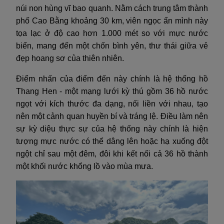
núi non hùng vĩ bao quanh. Nằm cách trung tâm thành
phố Cao Bằng khoảng 30 km, viên ngọc ẩn mình này
tọa lạc ở độ cao hơn 1.000 mét so với mực nước
biển, mang đến một chốn bình yên, thư thái giữa vẻ
đẹp hoang sơ của thiên nhiên.
Điểm nhấn của điểm đến này chính là hệ thống hồ
Thang Hen - một mạng lưới kỳ thú gồm 36 hồ nước
ngọt với kích thước đa dạng, nối liền với nhau, tạo
nên một cảnh quan huyền bí và tráng lệ. Điều làm nên
sự kỳ diệu thực sự của hệ thống này chính là hiện
tượng mực nước có thể dâng lên hoặc hạ xuống đột
ngột chỉ sau một đêm, đôi khi kết nối cả 36 hồ thành
một khối nước khổng lồ vào mùa mưa.