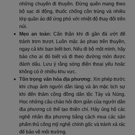
những chuyến đi thuyền. Đừng quên mang theo
bộ sạc di động, thuốc chống côn trùng và nhiều
lớp quần áo để ứng phó với nhiệt độ thay đổi trên
núi.
Mẹo an toàn:
Cẩn thận khi đi gần đá ướt để
tránh trơn trượt. Luôn mặc áo phao trên thuyền,
ngay cả khi bạn biết bơi. Nếu đi bộ một mình, hãy
báo cho ai đó biết và đi theo đường mòn được
đánh dấu. Lưu ý rằng sóng điện thoại yếu hoặc
không có ở nhiều khu vực.
Tôn trọng văn hóa địa phương:
Xin phép trước
khi chụp ảnh người dân làng và ăn mặc lịch sự
khi đến thăm cộng đồng dân tộc Tày và Nùng.
Học những câu chào hỏi đơn giản của người dân
địa phương có thể tạo thiện chí. Hãy ủng hộ các
nghệ nhân địa phương bằng cách mua các sản
phẩm thủ công mỹ nghệ chính gốc và tránh xả rác
để bảo vệ môi trường.