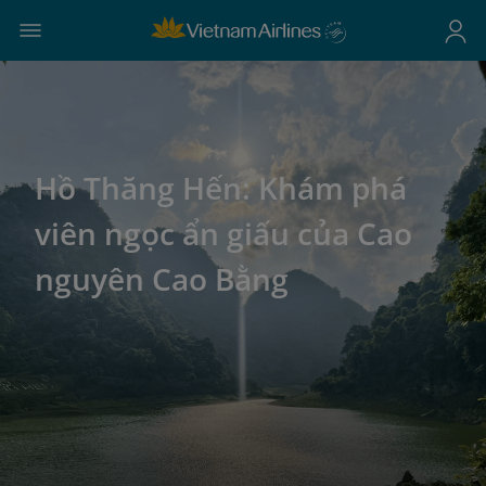
Hồ Thăng Hến: Khám phá
viên ngọc ẩn giấu của Cao
nguyên Cao Bằng