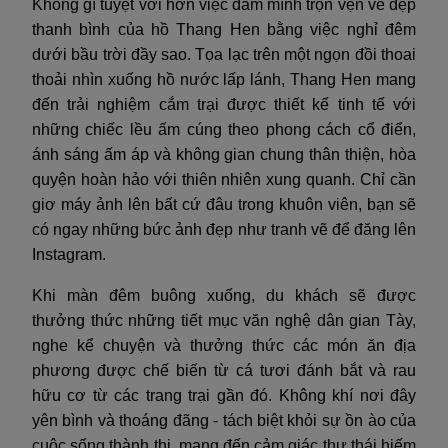
Không gì tuyệt vời hơn việc đắm mình trọn vẹn vẻ đẹp
thanh bình của hồ Thang Hen bằng việc nghỉ đêm
dưới bầu trời đầy sao. Tọa lạc trên một ngọn đồi thoai
thoải nhìn xuống hồ nước lấp lánh, Thang Hen mang
đến trải nghiệm cắm trại được thiết kế tinh tế với
những chiếc lều ấm cúng theo phong cách cổ điển,
ánh sáng ấm áp và không gian chung thân thiện, hòa
quyện hoàn hảo với thiên nhiên xung quanh. Chỉ cần
giơ máy ảnh lên bất cứ đâu trong khuôn viên, bạn sẽ
có ngay những bức ảnh đẹp như tranh vẽ để đăng lên
Instagram.
Khi màn đêm buông xuống, du khách sẽ được
thưởng thức những tiết mục văn nghệ dân gian Tày,
nghe kể chuyện và thưởng thức các món ăn địa
phương được chế biến từ cá tươi đánh bắt và rau
hữu cơ từ các trang trại gần đó. Không khí nơi đây
yên bình và thoáng đãng - tách biệt khỏi sự ồn ào của
cuộc sống thành thị, mang đến cảm giác thư thái hiếm