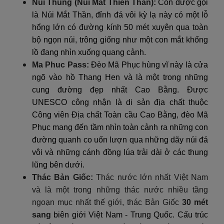
Núi Thung (Núi Mắt Thiên Thần):
Còn được gọi
là Núi Mắt Thần, đỉnh đá vôi kỳ lạ này có một lỗ
hổng lớn có đường kính 50 mét xuyên qua toàn
bộ ngọn núi, trông giống như một con mắt khổng
lồ đang nhìn xuống quang cảnh.
Ma Phuc Pass:
Đèo Mã Phục hùng vĩ này là cửa
ngõ vào hồ Thang Hen và là một trong những
cung đường đẹp nhất Cao Bằng. Được
UNESCO công nhận là di sản địa chất thuộc
Công viên Địa chất Toàn cầu Cao Bằng, đèo Mã
Phục mang đến tầm nhìn toàn cảnh ra những con
đường quanh co uốn lượn qua những dãy núi đá
vôi và những cánh đồng lúa trải dài ở các thung
lũng bên dưới.
Thác Bản Giốc:
Thác nước lớn nhất Việt Nam
và là một trong những thác nước nhiều tầng
ngoạn mục nhất thế giới, thác Bản Giốc
30 mét
sang
biên giới Việt Nam - Trung Quốc. Cấu trúc