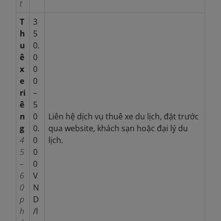
t
T
3
h
5
u
0.
ê
0
x
0
e
0
ri
–
ê
5
n
0
Liên hệ dịch vụ thuê xe du lịch, đặt trước
g
0.
qua website, khách sạn hoặc đại lý du
4
0
lịch.
5
0
–
0
6
V
0
N
p
D
h
/l