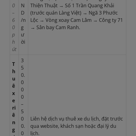
0
N
Thiện Thuật → Số 1 Trần Quang Khải
–
D
(trước quán Làng Việt) → Ngã 3 Phước
6
/n
Lộc → Vòng xoay Cam Lâm → Công ty 71
0
g
→ Sân bay Cam Ranh.
p
ư
h
ời
út
3
T
5
h
0.
u
0
ê
0
x
0
e
–
ri
5
ê
0
Liên hệ dịch vụ thuê xe du lịch, đặt trước
n
0.
qua website, khách sạn hoặc đại lý du
g
0
lịch.