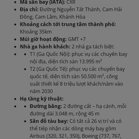
Mã sân bay (IATA):
CXR
Địa chỉ:
Đường Nguyễn Tất Thành, Cam Hải
Đông, Cam Lâm, Khánh Hòa
Khoảng cách tới trung tâm thành phố:
Khoảng 35km
Múi giờ hoạt động:
GMT +7
Nhà ga hành khách:
2 nhà ga tách biệt:
T1 (Ga Quốc Nội): phục vụ các chuyến bay
nội địa, diện tích sàn 13.995 m²
T2 (Ga Quốc Tế): phục vụ các chuyến bay
quốc tế, diện tích sàn 50.500 m², công
suất thiết kế 8 triệu lượt khách/năm vào
năm 2030
Hạ tầng kỹ thuật:
Đường băng:
2 đường cất – hạ cánh, mỗi
đường dài 3.048 m, rộng 45 m
Sân đỗ tàu bay:
Có tất cả 26 vị trí và có
thể tiếp nhận các dòng máy bay gồm
Airbus (320, 321, 350), Boeing (737, 767,