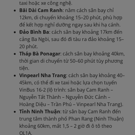
taxi hoặc xe công nghệ.
Bãi Dài Cam Ranh
: nằm cách sân bay chỉ
12km, di chuyển khoảng 15–20 phút, phù hợp
để kết hợp nghỉ dưỡng ngay sau khi hạ cánh.
Đảo Bình Ba
: cách sân bay khoảng 17km đến
cảng Ba Ngòi, sau đó đi tàu ra đảo khoảng 15–
20 phút.
Tháp Bà Ponagar
: cách sân bay khoảng 40km,
thời gian di chuyển từ 50–60 phút tùy phương
tiện.
Vinpearl Nha Trang
: cách sân bay khoảng 40–
45km, có thể đi xe taxi hoặc lựa chọn tuyến
VinBus 16-2 (lộ trình: sân bay Cam Ranh –
Nguyễn Tất Thành – Nguyễn Đức Cảnh –
Hoàng Diệu – Trần Phú – Vinpearl Nha Trang).
Tỉnh Ninh Thuận
: từ sân bay Cam Ranh đến
trung tâm thành phố Phan Rang (Ninh Thuận)
khoảng 60km, mất 1,5 – 2 giờ đi ô tô theo
QL1A.