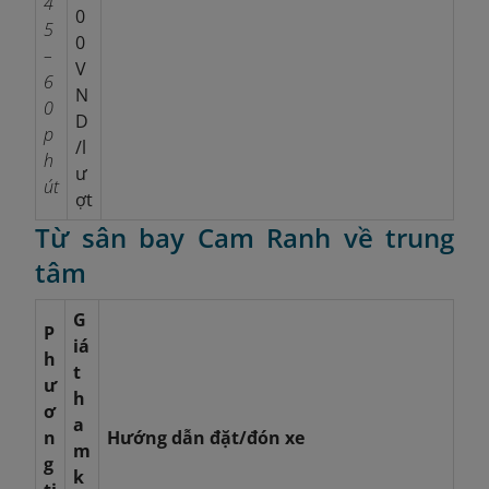
4
0
5
0
–
V
6
N
0
D
p
/l
h
ư
út
ợt
Từ sân bay Cam Ranh về trung
tâm
G
P
iá
h
t
ư
h
ơ
a
n
Hướng dẫn đặt/đón xe
m
g
k