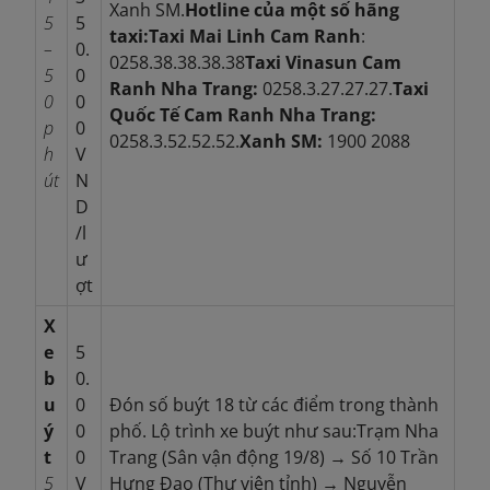
Xanh SM.
Hotline của một số hãng
5
5
taxi:
Taxi Mai Linh Cam Ranh
:
–
0.
0258.38.38.38.38
Taxi Vinasun Cam
5
0
Ranh Nha Trang:
0258.3.27.27.27.
Taxi
0
0
Quốc Tế Cam Ranh Nha Trang:
p
0
0258.3.52.52.52.
Xanh SM:
1900 2088
h
V
út
N
D
/l
ư
ợt
X
e
5
b
0.
u
0
Đón số buýt 18 từ các điểm trong thành
ý
0
phố. Lộ trình xe buýt như sau:Trạm Nha
t
0
Trang (Sân vận động 19/8) → Số 10 Trần
5
V
Hưng Đạo (Thư viện tỉnh) → Nguyễn