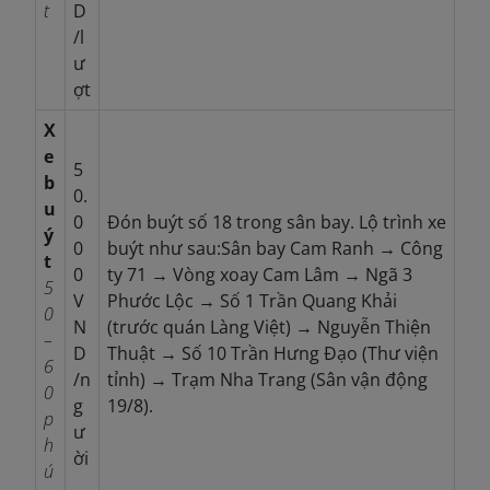
t
D
/l
ư
ợt
X
e
5
b
0.
u
0
Đón buýt số 18 trong sân bay. Lộ trình xe
ý
0
buýt như sau:Sân bay Cam Ranh → Công
t
0
ty 71 → Vòng xoay Cam Lâm → Ngã 3
5
V
Phước Lộc → Số 1 Trần Quang Khải
0
N
(trước quán Làng Việt) → Nguyễn Thiện
–
D
Thuật → Số 10 Trần Hưng Đạo (Thư viện
6
/n
tỉnh) → Trạm Nha Trang (Sân vận động
0
g
19/8).
p
ư
h
ời
ú