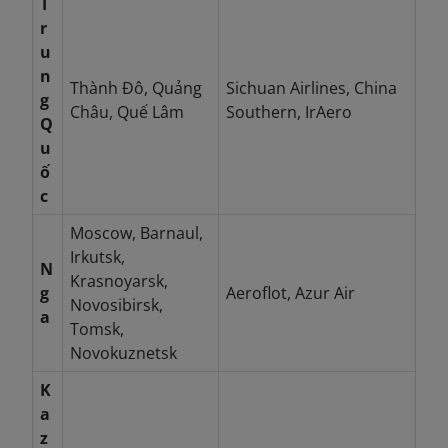
T
r
u
n
Thành Đô, Quảng
Sichuan Airlines, China
g
Châu, Quế Lâm
Southern, IrAero
Q
u
ố
c
Moscow, Barnaul,
Irkutsk,
N
Krasnoyarsk,
g
Aeroflot, Azur Air
Novosibirsk,
a
Tomsk,
Novokuznetsk
K
a
z