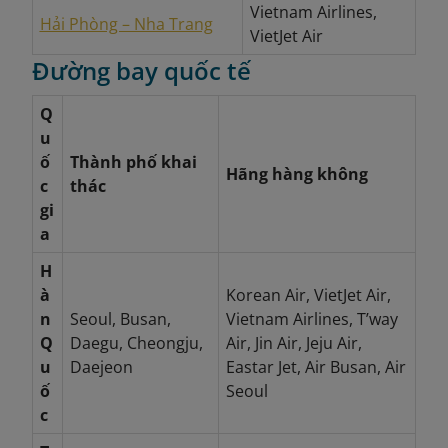
Vietnam Airlines,
Hải Phòng – Nha Trang
VietJet Air
Đường bay quốc tế
Q
u
ố
Thành phố khai
Hãng hàng không
c
thác
gi
a
H
à
Korean Air, VietJet Air,
n
Seoul, Busan,
Vietnam Airlines, T’way
Q
Daegu, Cheongju,
Air, Jin Air, Jeju Air,
u
Daejeon
Eastar Jet, Air Busan, Air
ố
Seoul
c