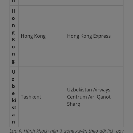
n
H
o
n
g
Hong Kong
Hong Kong Express
K
o
n
g
U
z
b
Uzbekistan Airways,
e
Tashkent
Centrum Air, Qanot
ki
Sharq
st
a
n
Lưu ý: Hành khách nên thường xuyên theo dõi lịch bay