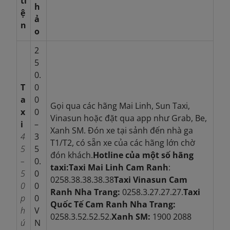
ti
h
ệ
ả
n
o
2
5
0.
T
0
a
0
Gọi qua các hãng Mai Linh, Sun Taxi,
x
0
Vinasun hoặc đặt qua app như Grab, Be,
i
–
Xanh SM. Đón xe tại sảnh đến nhà ga
4
3
T1/T2, có sẵn xe của các hãng lớn chờ
5
5
đón khách.
Hotline của một số hãng
–
0.
taxi:
Taxi Mai Linh Cam Ranh
:
5
0
0258.38.38.38.38
Taxi Vinasun Cam
0
0
Ranh Nha Trang:
0258.3.27.27.27.
Taxi
p
0
Quốc Tế Cam Ranh Nha Trang:
h
V
0258.3.52.52.52.
Xanh SM:
1900 2088
ú
N