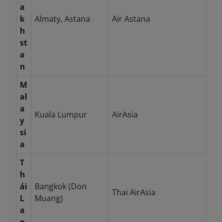
a
k
Almaty, Astana
Air Astana
h
st
a
n
M
al
a
Kuala Lumpur
AirAsia
y
si
a
T
h
ái
Bangkok (Don
Thai AirAsia
L
Muang)
a