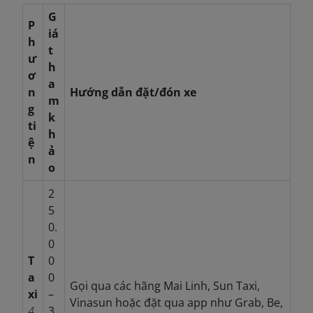
G
P
iá
h
t
ư
h
ơ
a
n
Hướng dẫn đặt/đón xe
m
g
k
ti
h
ệ
ả
n
o
2
5
0.
0
T
0
a
0
Gọi qua các hãng Mai Linh, Sun Taxi,
xi
–
Vinasun hoặc đặt qua app như Grab, Be,
4
3