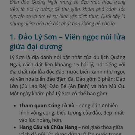
Biển đảo Quảng Ngãi mang vẻ đẹp mộc mạc, trong
trẻo, là nơi lý tưởng để thư giãn, khám phá cảnh sắc
nguyên sơ và tìm về sự bình yên đích thực. Dưới đây là
những điểm đến nổi bật nhất bạn không nên bỏ lỡ:
1. Đảo Lý Sơn – Viên ngọc núi lửa
giữa đại dương
Lý Sơn là địa danh nổi bật nhất của du lịch Quảng
Ngãi, cách đất liền khoảng 15 hải lý, nổi tiếng với
địa chất núi lửa độc đáo, nước biển xanh như ngọc
và văn hóa biển đảo đậm đà. Đảo gồm 3 phần: Đảo
Lớn (Cù Lao Ré), Đảo Bé (An Bình) và hòn Mù Cu.
Một ngày khám phá Lý Sơn có thể bao gồm:
Tham quan Cổng Tò Vò
– cổng đá tự nhiên
hình vòng cung, biểu tượng của đảo, đẹp nhất
vào lúc hoàng hôn.
Hang Câu và Chùa Hang
– nơi giao thoa giữa
vách đá núi lửa dựng đứng và làn nước trong