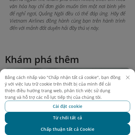
văn hóa hay chỉ đơn giản muốn tìm một nơi bình yên
để nghỉ ngơi, Quảng Ngãi đều có thể đáp ứng. Hãy để
Vietnam Airlines đồng hành cùng bạn trên hành trình
đến với mảnh đất duyên hải đầy thú vị này.
Khám phá thêm
Bằng cách nhấp vào "Chấp nhận tất cả cookie", bạn đồng
ý với việc lưu trữ cookie trên thiết bị của mình để cải
thiện điều hướng trang web, phân tích việc sử dụng
trang và hỗ trợ các nỗ lực tiếp thị của chúng tôi.
Cài đặt cookie
Từ chối tất cả
Chat với NEO
Chấp thuận tất cả Cookie