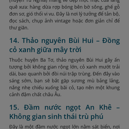
quê xưa: hàng dừa rợp bóng bên bờ sông, ghế gỗ
đơn sơ, gió thổi vi vu. Đây là nơi lý tưởng để tản bộ,
đọc sách, chụp ảnh vintage hoặc đơn giản chỉ để
thư giãn.
14. Thảo nguyên Bùi Hui – Đồng
cỏ xanh giữa mây trời
Thuộc huyện Ba Tơ, thảo nguyên Bùi Hui gây ấn
tượng bởi không gian rộng lớn, cỏ xanh mướt trải
dài, bao quanh bởi đồi núi trập trùng. Đến đây vào
sáng sớm, bạn sẽ bắt gặp sương mù bảng lảng,
nắng nhẹ chiếu xuống bãi cỏ, tạo nên một khung
cảnh đậm chất châu Âu.
15. Đầm nước ngọt An Khê –
Không gian sinh thái trù phú
Đây là một đầm nước ngọt lớn nằm sát biển, nơi