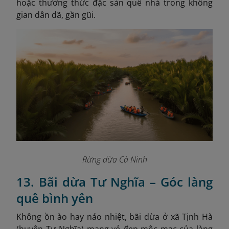
hoặc thưởng thức đặc sản quê nhà trong không
gian dân dã, gần gũi.
Rừng dừa Cà Ninh
13. Bãi dừa Tư Nghĩa – Góc làng
quê bình yên
Không ồn ào hay náo nhiệt, bãi dừa ở xã Tịnh Hà
(huyện Tư Nghĩa) mang vẻ đẹp mộc mạc của làng