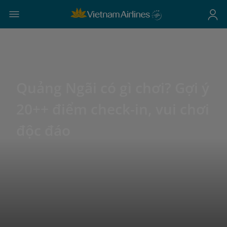
Quảng Ngãi có gì chơi? Gợi ý
20++ điểm check-in, vui chơi
độc đáo