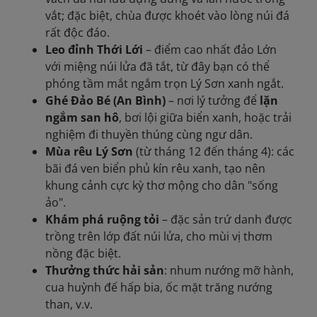
vắt; đặc biệt, chùa được khoét vào lòng núi đá
rất độc đáo.
Leo đỉnh Thới Lới
– điểm cao nhất đảo Lớn
với miệng núi lửa đã tắt, từ đây bạn có thể
phóng tầm mắt ngắm trọn Lý Sơn xanh ngắt.
Ghé Đảo Bé (An Bình)
– nơi lý tưởng để
lặn
ngắm san hô
, bơi lội giữa biển xanh, hoặc trải
nghiệm đi thuyền thúng cùng ngư dân.
Mùa rêu Lý Sơn
(từ tháng 12 đến tháng 4): các
bãi đá ven biển phủ kín rêu xanh, tạo nên
khung cảnh cực kỳ thơ mộng cho dân "sống
ảo".
Khám phá ruộng tỏi
– đặc sản trứ danh được
trồng trên lớp đất núi lửa, cho mùi vị thơm
nồng đặc biệt.
Thưởng thức hải sản
: nhum nướng mỡ hành,
cua huỳnh đế hấp bia, ốc mặt trăng nướng
than, v.v.