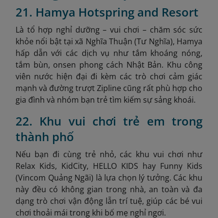
21. Hamya Hotspring and Resort
Là tổ hợp nghỉ dưỡng – vui chơi – chăm sóc sức
khỏe nổi bật tại xã Nghĩa Thuận (Tư Nghĩa), Hamya
hấp dẫn với các dịch vụ như tắm khoáng nóng,
tắm bùn, onsen phong cách Nhật Bản. Khu công
viên nước hiện đại đi kèm các trò chơi cảm giác
mạnh và đường trượt Zipline cũng rất phù hợp cho
gia đình và nhóm bạn trẻ tìm kiếm sự sảng khoái.
22. Khu vui chơi trẻ em trong
thành phố
Nếu bạn đi cùng trẻ nhỏ, các khu vui chơi như
Relax Kids, KidCity, HELLO KIDS hay Funny Kids
(Vincom Quảng Ngãi) là lựa chọn lý tưởng. Các khu
này đều có không gian trong nhà, an toàn và đa
dạng trò chơi vận động lẫn trí tuệ, giúp các bé vui
chơi thoải mái trong khi bố mẹ nghỉ ngơi.