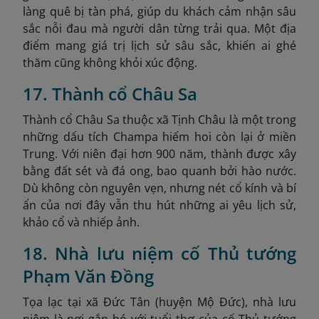
làng quê bị tàn phá, giúp du khách cảm nhận sâu
sắc nỗi đau mà người dân từng trải qua. Một địa
điểm mang giá trị lịch sử sâu sắc, khiến ai ghé
thăm cũng không khỏi xúc động.
17. Thành cổ Châu Sa
Thành cổ Châu Sa thuộc xã Tịnh Châu là một trong
những dấu tích Champa hiếm hoi còn lại ở miền
Trung. Với niên đại hơn 900 năm, thành được xây
bằng đất sét và đá ong, bao quanh bởi hào nước.
Dù không còn nguyên vẹn, nhưng nét cổ kính và bí
ẩn của nơi đây vẫn thu hút những ai yêu lịch sử,
khảo cổ và nhiếp ảnh.
18. Nhà lưu niệm cố Thủ tướng
Phạm Văn Đồng
Tọa lạc tại xã Đức Tân (huyện Mộ Đức), nhà lưu
niệm là nơi gắn bó với tuổi thơ của cố Thủ tướng