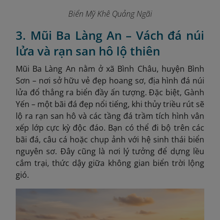
Biển Mỹ Khê Quảng Ngãi
3. Mũi Ba Làng An – Vách đá núi
lửa và rạn san hô lộ thiên
Mũi Ba Làng An nằm ở xã Bình Châu, huyện Bình
Sơn – nơi sở hữu vẻ đẹp hoang sơ, địa hình đá núi
lửa đổ thẳng ra biển đầy ấn tượng. Đặc biệt, Gành
Yến – một bãi đá đẹp nổi tiếng, khi thủy triều rút sẽ
lộ ra rạn san hô và các tầng đá trầm tích hình vân
xếp lớp cực kỳ độc đáo. Bạn có thể đi bộ trên các
bãi đá, câu cá hoặc chụp ảnh với hệ sinh thái biển
nguyên sơ. Đây cũng là nơi lý tưởng để dựng lều
cắm trại, thức dậy giữa không gian biển trời lộng
gió.