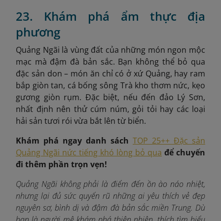
23. Khám phá ẩm thực địa
phương
Quảng Ngãi là vùng đất của những món ngon mộc
mạc mà đậm đà bản sắc. Bạn không thể bỏ qua
đặc sản don – món ăn chỉ có ở xứ Quảng, hay ram
bắp giòn tan, cá bống sông Trà kho thơm nức, kẹo
gương giòn rụm. Đặc biệt, nếu đến đảo Lý Sơn,
nhất định nên thử cúm núm, gỏi tỏi hay các loại
hải sản tươi rói vừa bắt lên từ biển.
Khám phá ngay danh sách
TOP 25++ Đặc sản
Quảng Ngãi nức tiếng khó lòng bỏ qua
để chuyến
đi thêm phần trọn vẹn!
Quảng Ngãi không phải là điểm đến ồn ào náo nhiệt,
nhưng lại đủ sức quyến rũ những ai yêu thích vẻ đẹp
nguyên sơ, bình dị và đậm đà bản sắc miền Trung. Dù
bạn là người mê khám phá thiên nhiên, thích tìm hiểu