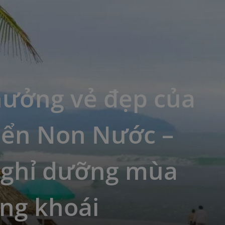
hưởng vẻ đẹp của
iển Non Nước –
nghỉ dưỡng mùa
ng khoái