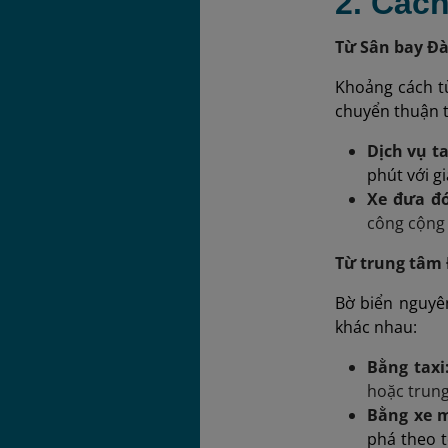
2. Các
Từ Sân bay Đ
Khoảng cách t
chuyển thuận t
Dịch vụ ta
phút với gi
Xe đưa đó
công cộng 
Từ trung tâm
Bờ biển nguyê
khác nhau:
Bằng taxi
hoặc trun
Bằng xe 
phá theo t