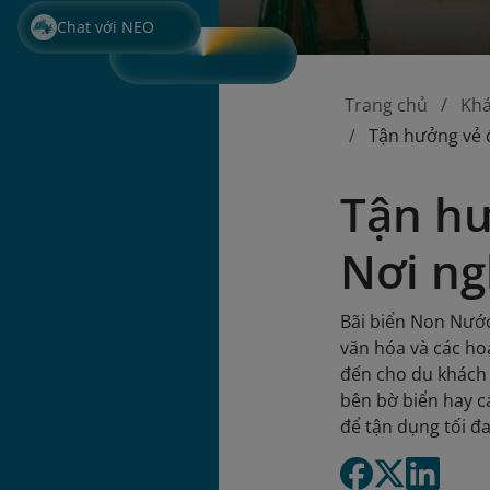
Chat với NEO
Trang chủ
Kh
Tận hưởng vẻ 
Tận hư
Nơi ng
Bãi biển Non Nước
văn hóa và các ho
đến cho du khách 
bên bờ biển hay c
để tận dụng tối đ