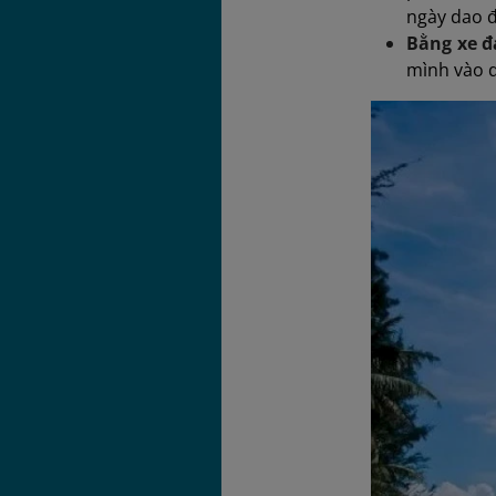
ngày dao đ
Bằng xe đ
mình vào 