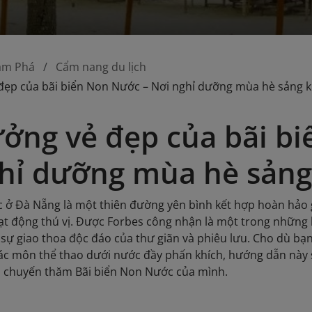
ám Phá
Cẩm nang du lịch
đẹp của bãi biển Non Nước – Nơi nghỉ dưỡng mùa hè sảng k
ởng vẻ đẹp của bãi b
hỉ dưỡng mùa hè sảng
 ở Đà Nẵng là một thiên đường yên bình kết hợp hoàn hảo 
ạt động thú vị. Được Forbes công nhận là một trong những 
sự giao thoa độc đáo của thư giãn và phiêu lưu. Cho dù b
ác môn thể thao dưới nước đầy phấn khích, hướng dẫn này 
a chuyến thăm Bãi biển Non Nước của mình.​