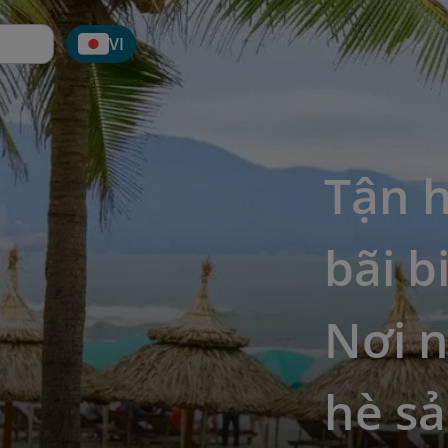
VI
Tận 
bãi b
Nơi 
hè sả