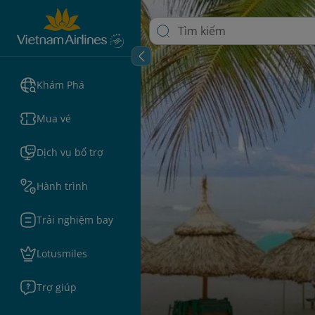
Khám Phá
Mua vé
Dịch vụ bổ trợ
Hành trình
Trải nghiệm bay
Lotusmiles
Trợ giúp