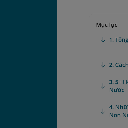
Mục lục
1. Tổn
2. Các
3. 5+ 
Nước
4. Nhữ
Non N