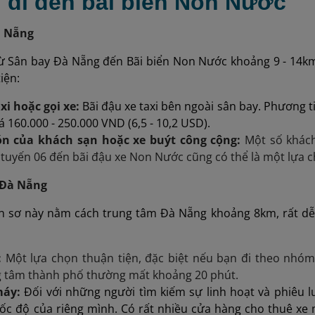
h đi đến bãi biển Non Nước
à Nẵng
ừ Sân bay Đà Nẵng đến Bãi biển Non Nước khoảng 9 - 14km
iện:
xi hoặc gọi xe:
Bãi đậu xe taxi bên ngoài sân bay. Phương t
á 160.000 - 250.000 VND (6,5 - 10,2 USD).
n của khách sạn hoặc xe buýt công cộng:
Một số khách
tuyến 06 đến bãi đậu xe Non Nước cũng có thể là một lựa c
 Đà Nẵng
n sơ này nằm cách trung tâm Đà Nẵng khoảng 8km, rất dễ
:
Một lựa chọn thuận tiện, đặc biệt nếu bạn đi theo nhó
g tâm thành phố thường mất khoảng 20 phút.
máy:
Đối với những người tìm kiếm sự linh hoạt và phiêu 
ốc độ của riêng mình. Có rất nhiều cửa hàng cho thuê xe