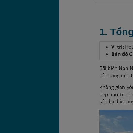
1. Tổn
Vị trí
: Ho
Bản đồ G
Bãi biển Non 
cát trắng mịn t
Không gian yê
đẹp như tranh 
sáu bãi biển đẹ