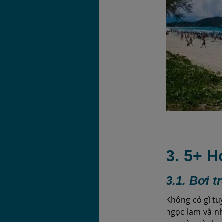
3. 5+ 
3.1. Bơi 
Không có gì tu
ngọc lam và n