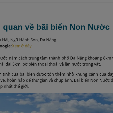
g quan về bãi biển Non Nước
à Hải, Ngũ Hành Sơn, Đà Nẵng
oogle:
Xem ở đây
Nước nằm cách trung tâm thành phố Đà Nẵng khoảng 8km về
rải dài 5km, bờ biển thoai thoải và làn nước trong vắt.
n tĩnh của bãi biển được tôn thêm nhờ khung cảnh của dã
vẽ, hoàn hảo để thư giãn và chụp ảnh. Bãi biển Non Nước đ
p nhất thế giới.