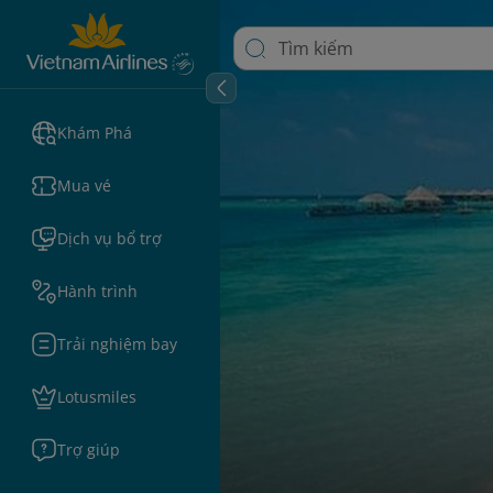
Khám Phá
Mua vé
Dịch vụ bổ trợ
Hành trình
Trải nghiệm bay
Lotusmiles
Trợ giúp