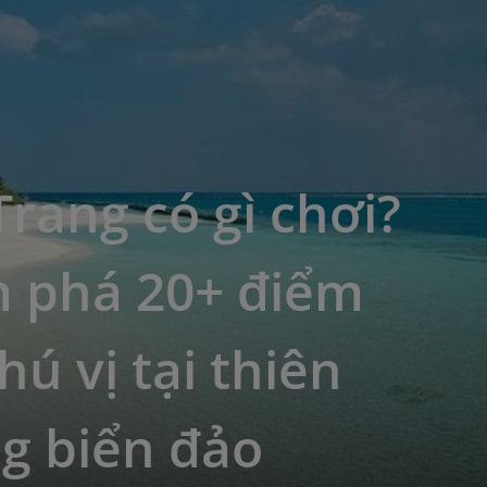
rang có gì chơi?
 phá 20+ điểm
hú vị tại thiên
g biển đảo