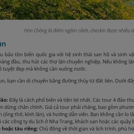
Hòn Chồng là điểm ngắm cảnh, checkin được nhiều d
un
 bảo tồn biển quốc gia với hệ sinh thái san hô và sinh vậ
hàng đầu, thu hút các thợ lặn chuyên nghiệp. Nếu không lặ
hô tuyệt đẹp mà không cần xuống nước.
, bạn cần di chuyển bằng đường thủy từ đất liền. Dưới đâ
đảo:
Đây là cách phổ biến và tiện lợi nhất. Các tour 4 đảo
 dừng chân chính. Giá cả tour phải chăng, bao gồm phương 
n (ống thở, kính lặn), và hướng dẫn viên. Bạn không cần lo lắ
ại các công ty du lịch ở Nha Trang, khách sạn hoặc các quầy
 hoặc tàu riêng:
Chủ động về thời gian và lịch trình, phù