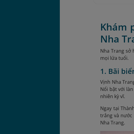
Khám ph
Nha Tr
Nha Trang sở h
mọi lứa tuổi.
1. Bãi bi
Vịnh Nha Trang
Nổi bật với là
nhiên kỳ vĩ.
Ngay tại Thành
trắng và nước 
Nha Trang.