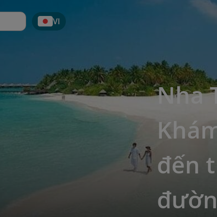
VI
Nha T
Khám
đến t
đườn