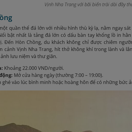
Vịnh Nha Trang với bãi biển trài dài đầy t
hồng
ột quần thể đá lớn với nhiều hình thù kỳ lạ, nằm ngay sá
ổi bật nhất là tảng đá lớn có dấu bàn tay khổng lồ in hằn 
vị. Đến Hòn Chồng, du khách không chỉ được chiêm ngưỡn
 cảnh Vịnh Nha Trang, hít thở không khí trong lành và lắn
ảnh lưu niệm và thư giãn.
a:
Khoảng 22.000 VND/người.
 động:
Mở cửa hàng ngày (thường 7:00 – 19:00).
 ghé vào lúc bình minh hoặc hoàng hôn để có những bức ả