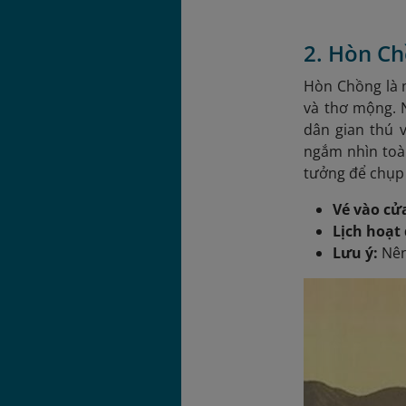
2. Hòn C
Hòn Chồng là m
và thơ mộng. N
dân gian thú 
ngắm nhìn toàn
tưởng để chụp 
Vé vào cử
Lịch hoạt
Lưu ý:
Nên