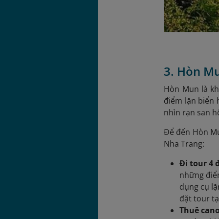
3. Hòn M
Hòn Mun là khu
điểm lặn biển 
nhìn rạn san 
Để đến Hòn Mun
Nha Trang:
Đi tour 4 
những điểm
dụng cụ lặ
đặt tour t
Thuê cano