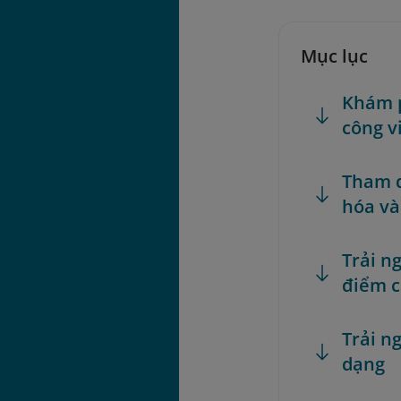
Mục lục
Khám p
công vi
Tham q
hóa và
Trải n
điểm c
Trải n
dạng