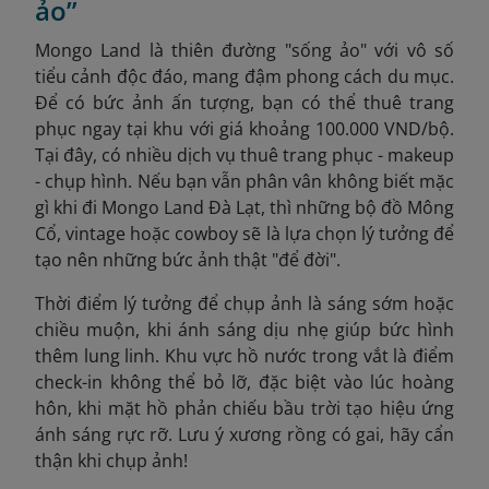
ảo”
Mongo Land là thiên đường "sống ảo" với vô số
tiểu cảnh độc đáo, mang đậm phong cách du mục.
Để có bức ảnh ấn tượng, bạn có thể thuê trang
phục ngay tại khu với giá khoảng 100.000 VND/bộ.
Tại đây, có nhiều dịch vụ thuê trang phục - makeup
- chụp hình. Nếu bạn vẫn phân vân không biết mặc
gì khi đi Mongo Land Đà Lạt, thì những bộ đồ Mông
Cổ, vintage hoặc cowboy sẽ là lựa chọn lý tưởng để
tạo nên những bức ảnh thật "để đời".
Thời điểm lý tưởng để chụp ảnh là sáng sớm hoặc
chiều muộn, khi ánh sáng dịu nhẹ giúp bức hình
thêm lung linh. Khu vực hồ nước trong vắt là điểm
check-in không thể bỏ lỡ, đặc biệt vào lúc hoàng
hôn, khi mặt hồ phản chiếu bầu trời tạo hiệu ứng
ánh sáng rực rỡ. Lưu ý xương rồng có gai, hãy cẩn
thận khi chụp ảnh!