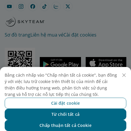
Sơ đồ trang
Liên hệ mua vé
Cài đặt cookies
Bằng cách nhấp vào "Chấp nhận tất cả cookie", bạn đồng
© 2025 Vietnam Airlines JSC
ý với việc lưu trữ cookie trên thiết bị của mình để cải
thiện điều hướng trang web, phân tích việc sử dụng
Tổng công ty Hàng không Việt Nam - CTCP. Số 200
trang và hỗ trợ các nỗ lực tiếp thị của chúng tôi.
Nguyễn Sơn, Phường Bồ Đề, Hà Nội.
Điện thoại: (+84-24) 38272289. Fax: (+84-24)
Cài đặt cookie
38722375
Từ chối tất cả
Giấy chứng nhận đăng ký doanh nghiệp, mã số
Chat với NEO
doanh nghiệp 0100107518, đăng ký lần đầu ngày
Chấp thuận tất cả Cookie
30/6/2010, đăng ký thay đổi lần thứ 10 ngày