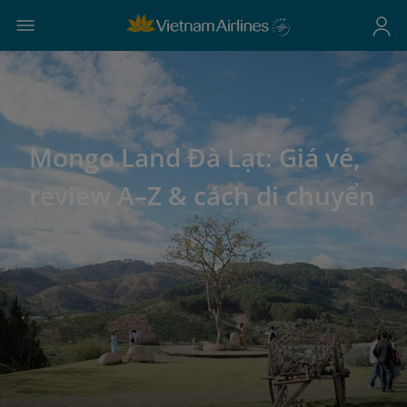
Mongo Land Đà Lạt: Giá vé,
review A–Z & cách di chuyển