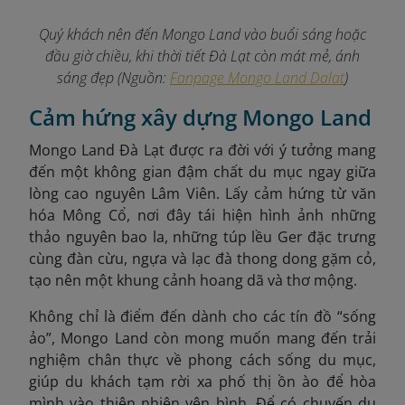
Quý khách nên đến Mongo Land vào buổi sáng hoặc
đầu giờ chiều, khi thời tiết Đà Lạt còn mát mẻ, ánh
sáng đẹp (Nguồn:
Fanpage Mongo Land Dalat
)
Cảm hứng xây dựng Mongo Land
Mongo Land Đà Lạt được ra đời với ý tưởng mang
đến một không gian đậm chất du mục ngay giữa
lòng cao nguyên Lâm Viên. Lấy cảm hứng từ văn
hóa Mông Cổ, nơi đây tái hiện hình ảnh những
thảo nguyên bao la, những túp lều Ger đặc trưng
cùng đàn cừu, ngựa và lạc đà thong dong gặm cỏ,
tạo nên một khung cảnh hoang dã và thơ mộng.
Không chỉ là điểm đến dành cho các tín đồ “sống
ảo”, Mongo Land còn mong muốn mang đến trải
nghiệm chân thực về phong cách sống du mục,
giúp du khách tạm rời xa phố thị ồn ào để hòa
mình vào thiên nhiên yên bình. Để có chuyến du