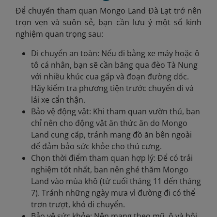
Để chuyến tham quan Mongo Land Đà Lạt trở nên
trọn vẹn và suôn sẻ, bạn cần lưu ý một số kinh
nghiệm quan trọng sau:
Di chuyển an toàn: Nếu đi bằng xe máy hoặc ô
tô cá nhân, bạn sẽ cần băng qua đèo Tà Nung
với nhiều khúc cua gấp và đoạn đường dốc.
Hãy kiểm tra phương tiện trước chuyến đi và
lái xe cẩn thận.
Bảo vệ động vật: Khi tham quan vườn thú, bạn
chỉ nên cho động vật ăn thức ăn do Mongo
Land cung cấp, tránh mang đồ ăn bên ngoài
để đảm bảo sức khỏe cho thú cưng.
Chọn thời điểm tham quan hợp lý: Để có trải
nghiệm tốt nhất, bạn nên ghé thăm Mongo
Land vào mùa khô (từ cuối tháng 11 đến tháng
7). Tránh những ngày mưa vì đường đi có thể
trơn trượt, khó di chuyển.
Bảo vệ sức khỏe: Nên mang theo mũ, ô và bôi