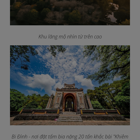
Khu lăng mộ nhìn từ trên cao
Bi Đình - nơi đặt tấm bia nặng 20 tấn khắc bài "Khiêm