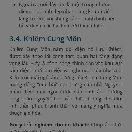
Ngoài ra, nơi đây còn là một trong những
điểm chụp ảnh đẹp nhất trong khuôn viên
lăng Tự Đức với khung cảnh thanh bình bên
hồ và kiến trúc hài hòa với thiên nhiên.
3.4. Khiêm Cung Môn
Khiêm Cung Môn nằm đối diện hồ Lưu Khiêm,
được xây theo lối cổng tam quan hai tầng dạng
vọng lâu. Đây là cánh cổng chính dẫn vào khu vực
tẩm điện - nơi làm việc và nghỉ ngơi của nhà vua.
Kiến trúc mái ngói âm dương của Khiêm Cung Môn
mang dáng "mũi hài" đặc trưng của nhà Nguyễn;
phần diềm mái ngói được đắp hình ảnh "lưỡng
long chầu nguyệt" tinh xảo, biểu tượng cho tâm
linh thần phục thánh thần và mang ý nghĩa mưa
thuận gió hòa.
Gợi ý trải nghiệm cho du khách:
Chụp ảnh lưu
niệm với kiến trúc cổ kính.