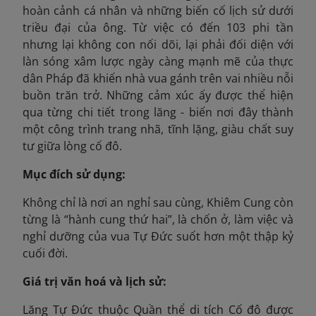
hoàn cảnh cá nhân và những biến cố lịch sử dưới
triều đại của ông. Từ việc có đến 103 phi tần
nhưng lại không con nối dõi, lại phải đối diện với
làn sóng xâm lược ngày càng mạnh mẽ của thực
dân Pháp đã khiến nhà vua gánh trên vai nhiều nỗi
buồn trăn trở. Những cảm xúc ấy được thể hiện
qua từng chi tiết trong lăng - biến nơi đây thành
một công trình trang nhã, tĩnh lặng, giàu chất suy
tư giữa lòng cố đô.
Mục đích sử dụng:
Không chỉ là nơi an nghỉ sau cùng, Khiêm Cung còn
từng là “hành cung thứ hai”, là chốn ở, làm việc và
nghỉ dưỡng của vua Tự Đức suốt hơn một thập kỷ
cuối đời.
Giá trị văn hoá và lịch sử:
Lăng Tự Đức thuộc Quần thể di tích Cố đô được