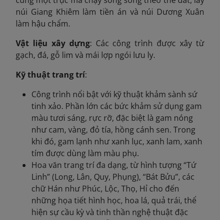
núi Giang Khiêm làm tiền án và núi Dương Xuân
làm hậu chẩm.
Vật liệu xây dựng
: Các công trình được xây từ
gạch, đá, gỗ lim và mái lợp ngói lưu ly.
Kỹ thuật trang trí
:
Công trình nổi bật với kỹ thuật khảm sành sứ
tinh xảo. Phần lớn các bức khảm sử dụng gam
màu tươi sáng, rực rỡ, đặc biệt là gam nóng
như cam, vàng, đỏ tía, hồng cánh sen. Trong
khi đó, gam lạnh như xanh lục, xanh lam, xanh
tím được dùng làm màu phụ.
Hoa văn trang trí đa dạng, từ hình tượng “Tứ
Linh” (Long, Lân, Quy, Phụng), “Bát Bửu”, các
chữ Hán như Phúc, Lộc, Thọ, Hỉ cho đến
những họa tiết hình học, hoa lá, quả trái, thể
hiện sự cầu kỳ và tinh thần nghệ thuật đặc