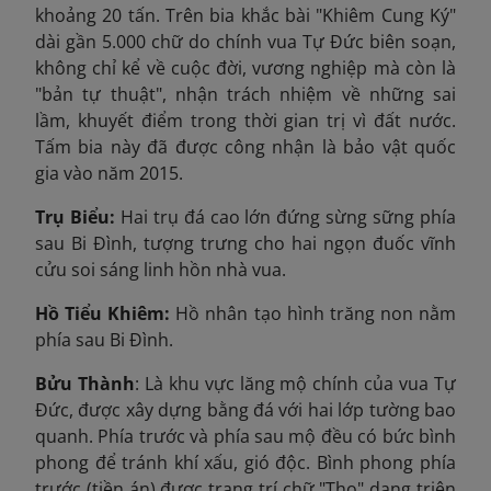
khoảng 20 tấn. Trên bia khắc bài "Khiêm Cung Ký"
dài gần 5.000 chữ do chính vua Tự Đức biên soạn,
không chỉ kể về cuộc đời, vương nghiệp mà còn là
"bản tự thuật", nhận trách nhiệm về những sai
lầm, khuyết điểm trong thời gian trị vì đất nước.
Tấm bia này đã được công nhận là bảo vật quốc
gia vào năm 2015.
Trụ Biểu:
Hai trụ đá cao lớn đứng sừng sững phía
sau Bi Đình, tượng trưng cho hai ngọn đuốc vĩnh
cửu soi sáng linh hồn nhà vua.
Hồ Tiểu Khiêm:
Hồ nhân tạo hình trăng non nằm
phía sau Bi Đình.
Bửu Thành
: Là khu vực lăng mộ chính của vua Tự
Đức, được xây dựng bằng đá với hai lớp tường bao
quanh. Phía trước và phía sau mộ đều có bức bình
phong để tránh khí xấu, gió độc. Bình phong phía
trước (tiền án) được trang trí chữ "Thọ" dạng triện