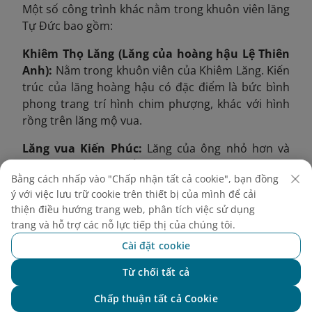
Một số công trình khác nằm trong khuôn viên lăng
Tự Đức bao gồm:
Khiêm Thọ Lăng (Lăng của hoàng hậu Lệ Thiên
Anh):
Nằm trong khuôn viên của Khiêm Lăng. Kiến
trúc của lăng hoàng hậu có đặc điểm là bức bình
phong trang trí hình chim phượng, khác với hình
rồng trên lăng mộ vua.
Lăng vua Kiến Phúc:
Lăng của ông nhỏ hơn và
đơn giản hơn đáng kể so với lăng Tự Đức.
Bằng cách nhấp vào "Chấp nhận tất cả cookie", bạn đồng
Khiêm Viện/Chí Khiêm Đường:
Khu vực sinh hoạt
ý với việc lưu trữ cookie trên thiết bị của mình để cải
dành riêng cho các phi tần, cung nữ theo hầu nhà
thiện điều hướng trang web, phân tích việc sử dụng
trang và hỗ trợ các nỗ lực tiếp thị của chúng tôi.
vua khi còn sinh thời. Ngày nay, nơi đây được dùng
làm nơi thờ cúng các phi tần.
Cài đặt cookie
4. Kinh nghiệm tham
Từ chối tất cả
Chat với NEO
quan lăng Tự Đức
Chấp thuận tất cả Cookie