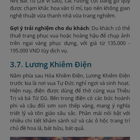
Nhị Bát Tú (28 vì sao), các rường cột bằng gỗ quý
được chạm khắc hoa văn tỉ mỉ, tạo nên không gian
nghệ thuật vừa thanh nhã vừa trang nghiêm.
Gợi ý trải nghiệm cho du khách
: Du khách có thể
thuê trang phục vua hoặc hoàng hậu để chụp ảnh
trên ngai vàng phục dựng, với giá từ 135.000 -
195.000 VND tùy dịch vụ.
3.7. Lương Khiêm Điện
Nằm phía sau Hòa Khiêm Điện, Lương Khiêm Điện
trước kia là nơi vua Tự Đức nghỉ ngơi và sinh hoạt.
Hiện nay, điện được dùng để thờ cúng vua Thiệu
Trị và bà Từ Dũ. Bên trong điện có các bức hoành
phi và câu đối sơn son thếp vàng, mang ý nghĩa
triết lý và tôn giáo sâu sắc. Phần mái nổi bật với
nhiều chi tiết khảm sành sứ và các ô hộc trang trí
chủ đề hoa lá, bát bửu, bát quả.