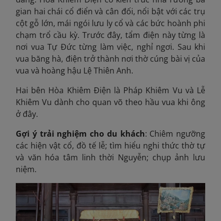
gian hai chái cổ điển và cân đối, nổi bật với các trụ
cột gỗ lớn, mái ngói lưu ly cổ và các bức hoành phi
chạm trổ cầu kỳ. Trước đây, tẩm điện này từng là
nơi vua Tự Đức từng làm việc, nghỉ ngơi. Sau khi
vua băng hà, điện trở thành nơi thờ cúng bài vị của
vua và hoàng hậu Lệ Thiên Anh.
Hai bên Hòa Khiêm Điện là Pháp Khiêm Vu và Lễ
Khiêm Vu dành cho quan võ theo hầu vua khi ông
ở đây.
Gợi ý trải nghiệm cho du khách
: Chiêm ngưỡng
các hiện vật cổ, đồ tế lễ; tìm hiểu nghi thức thờ tự
và văn hóa tâm linh thời Nguyễn; chụp ảnh lưu
niệm.