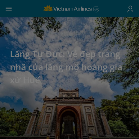
Lăng Tự Đức: Vẻ đẹp trang
nhã của lăng mộ hoàng gia
xứ Huế