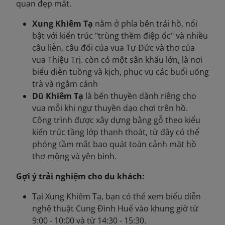
quan đẹp mắt.
Xung Khiêm Tạ
nằm ở phía bên trái hồ, nổi
bật với kiến trúc "trùng thềm điệp ốc" và nhiều
câu liễn, câu đối của vua Tự Đức và thơ của
vua Thiệu Trị. còn có một sân khấu lớn, là nơi
biểu diễn tuồng và kịch, phục vụ các buổi uống
trà và ngắm cảnh
Dũ Khiêm Tạ
là bến thuyền dành riêng cho
vua mỗi khi ngự thuyền dạo chơi trên hồ.
Công trình được xây dựng bằng gỗ theo kiểu
kiến trúc tầng lớp thanh thoát, từ đây có thể
phóng tầm mắt bao quát toàn cảnh mặt hồ
thơ mộng và yên bình.
Gợi ý trải nghiệm cho du khách:
Tại Xung Khiêm Tạ, bạn có thể xem biểu diễn
nghệ thuật Cung Đình Huế vào khung giờ từ
9:00 - 10:00 và từ 14:30 - 15:30.