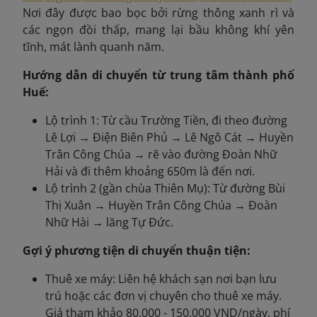
Nơi đây được bao bọc bởi rừng thông xanh rì và
các ngọn đồi thấp, mang lại bầu không khí yên
tĩnh, mát lành quanh năm.
Hướng dẫn di chuyển từ trung tâm thành phố
Huế:
Lộ trình 1: Từ cầu Trường Tiền, đi theo đường
Lê Lợi → Điện Biên Phủ → Lê Ngô Cát → Huyền
Trân Công Chúa → rẽ vào đường Đoàn Nhữ
Hải và đi thêm khoảng 650m là đến nơi.
Lộ trình 2 (gần chùa Thiên Mụ): Từ đường Bùi
Thị Xuân → Huyền Trân Công Chúa → Đoàn
Nhữ Hài → lăng Tự Đức.
Gợi ý phương tiện di chuyển thuận tiện:
Thuê xe máy: Liên hệ khách sạn nơi bạn lưu
trú hoặc các đơn vị chuyên cho thuê xe máy.
Giá tham khảo 80.000 - 150.000 VND/ngày, phí