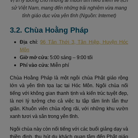
Vị trí lý tưởng cho những ai muốn tìm hiểu thêm về lịch
sử Việt Nam, mang đến những trải nghiệm vừa mang
tính giáo dục vừa yên tĩnh (Nguồn: Internet)
3.2. Chùa Hoằng Pháp
Địa chỉ
:
96 Tân Thới 3, Tân Hiệp, Huyện Hóc
Môn
Giờ mở cửa
: 5:00 sáng – 9:00 tối
Phí vào cửa
: Miễn phí
Chùa Hoằng Pháp là một ngôi chùa Phật giáo rộng
lớn và yên tĩnh tọa lạc tại Hóc Môn. Ngôi chùa nổi
tiếng với không gian thanh tịnh và kiến trúc tuyệt đẹp,
là nơi lý tưởng cho cả việc tu tập tâm linh lẫn thư
giãn. Khuôn viên chùa rộng rãi, với những khu vườn
xanh tươi và sân trong yên tĩnh.
Ngôi chùa này còn nổi tiếng với các buổi giảng dạy và
thiền định, thu hút du khách quan tâm đến Phật giáo