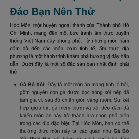
Đáo Bạn Nên Thử
Hóc Môn, một huyện ngoại thành của Thành phố Hồ
Chí Minh, mang đến một bức tranh ẩm thực truyền
thống Việt Nam đầy phong phú. Từ những món hầm
đậm đà đến các món cơm tinh tế, ẩm thực địa
phương là một hành trình khám phá hương vị đầy hấp
dẫn. Dưới đây là một số đặc sản bạn nhất định phải
thử:
Gà Bó Xôi
:
Đây là một món ăn mang tính lễ hội,
gồm nguyên con gà được bọc trong xôi nếp đã
tẩm gia vị, sau đó chiên giòn vàng ruộm. Sự kết
hợp giữa thịt gà mềm thơm và xôi dẻo đậm đà
khiến món ăn này trở thành lựa chọn phổ biến
trong các dịp đặc biệt. Tại Hóc Môn, bạn có thể
thưởng thức món này tại các quán như
Gà Bó
Xôi Phát Đạt
, nổi tiếng với cách chế biến đậm