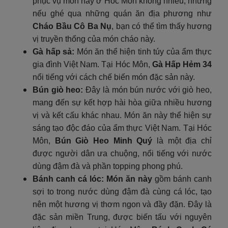
phục vụ món này ở Hóc Môn không nhiều, nhưng
nếu ghé qua những quán ăn địa phương như
Cháo Bầu Cô Ba Nụ
, bạn có thể tìm thấy hương
vị truyền thống của món cháo này.
Gà hấp sả:
Món ăn thể hiện tinh túy của ẩm thực
gia đình Việt Nam. Tại Hóc Môn,
Gà Hấp Hẻm 34
nổi tiếng với cách chế biến món đặc sản này.
Bún giò heo:
Đây là món bún nước với giò heo,
mang đến sự kết hợp hài hòa giữa nhiều hương
vị và kết cấu khác nhau. Món ăn này thể hiện sự
sáng tạo độc đáo của ẩm thực Việt Nam. Tại Hóc
Môn,
Bún Giò Heo Minh Quý
là một địa chỉ
được người dân ưa chuộng, nổi tiếng với nước
dùng đậm đà và phần topping phong phú.
Bánh canh cá lóc
:
Món ăn này
gồm bánh canh
sợi to trong nước dùng đậm đà cùng cá lóc, tạo
nên một hương vị thơm ngon và đầy đặn. Đây là
đặc sản miền Trung, được biến tấu với nguyên