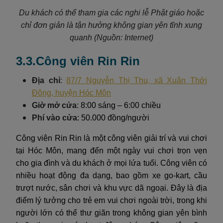
Du khách có thể tham gia các nghi lễ Phật giáo hoặc
chỉ đơn giản là tận hưởng không gian yên tĩnh xung
quanh (Nguồn: Internet)
3.3.Công viên Rin Rin
Địa chỉ
:
87/7 Nguyễn Thị Thu, xã Xuân Thới
Đông, huyện Hóc Môn
Giờ mở cửa
: 8:00 sáng – 6:00 chiều
Phí vào cửa
: 50.000 đồng/người
Công viên Rin Rin là một công viên giải trí và vui chơi
tại Hóc Môn, mang đến một ngày vui chơi trọn vẹn
cho gia đình và du khách ở mọi lứa tuổi. Công viên có
nhiều hoạt động đa dạng, bao gồm xe go-kart, cầu
trượt nước, sân chơi và khu vực dã ngoại. Đây là địa
điểm lý tưởng cho trẻ em vui chơi ngoài trời, trong khi
người lớn có thể thư giãn trong không gian yên bình