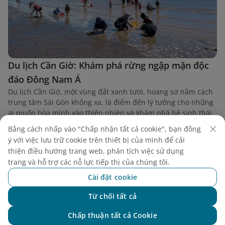
Du lịch Cần Giờ: Khám phá rừng ngập mặn độc
đáo Đông Nam Á
Du lịch Cần Giờ, một vùng đất xanh tươi, hoang sơ nằm cách
trung tâm Sài Gòn không xa, là điểm đến lý tưởng cho những
ai muốn hòa mình vào thiên nhiên và khám phá hệ sinh thái
rừng ngập mặn độc đáo. Nơi đây không chỉ là một lá phổi
Bằng cách nhấp vào "Chấp nhận tất cả cookie", bạn đồng
xanh của Thành phố Hồ Chí Minh mà còn là Khu dự trữ sinh
ý với việc lưu trữ cookie trên thiết bị của mình để cải
quyển thế giới được UNESCO công nhận, mang đến những
thiện điều hướng trang web, phân tích việc sử dụng
trải nghiệm du lịch sinh thái và văn hóa đầy thú vị.
trang và hỗ trợ các nỗ lực tiếp thị của chúng tôi.
Cài đặt cookie
Từ chối tất cả
Chat với NEO
Chấp thuận tất cả Cookie