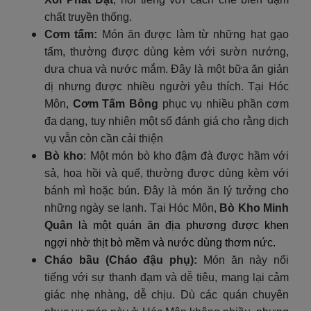
chất truyền thống.
Cơm tấm:
Món ăn được làm từ những hạt gạo
tấm, thường được dùng kèm với sườn nướng,
dưa chua và nước mắm. Đây là một bữa ăn giản
dị nhưng được nhiều người yêu thích. Tại Hóc
Môn,
Cơm Tấm Bông
phục vụ nhiều phần cơm
đa dạng, tuy nhiên một số đánh giá cho rằng dịch
vụ vẫn còn cần cải thiện
Bò kho
: Một món bò kho đậm đà được hầm với
sả, hoa hồi và quế, thường được dùng kèm với
bánh mì hoặc bún. Đây là món ăn lý tưởng cho
những ngày se lạnh. Tại Hóc Môn,
Bò Kho Minh
Quân
là một quán ăn địa phương được khen
ngợi nhờ thịt bò mềm và nước dùng thơm nức.
Cháo bầu (Cháo đậu phụ):
Món ăn này nổi
tiếng với sự thanh đạm và dễ tiêu, mang lại cảm
giác nhẹ nhàng, dễ chịu. Dù các quán chuyên