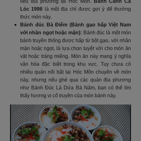
liệu địa phương tại Hóc Môn.
Bánh Canh Cá
Lóc 1998
là một địa chỉ được gợi ý để thưởng
thức món này.
Bánh đúc Bà Điểm (Bánh gạo hấp Việt Nam
với nhân ngọt hoặc mặn):
Bánh đúc là một món
bánh truyền thống được hấp từ bột gạo, với nhân
mặn hoặc ngọt, là lựa chọn tuyệt vời cho món ăn
vặt hoặc tráng miệng. Món ăn này mang ý nghĩa
văn hóa đặc biệt trong khu vực. Tuy chưa có
nhiều quán nổi bật tại Hóc Môn chuyên về món
này, nhưng nếu ghé qua các quán địa phương
như Bánh Đúc Lá Dứa Bà Năm, bạn có thể tìm
thấy hương vị cổ truyền của món bánh này.