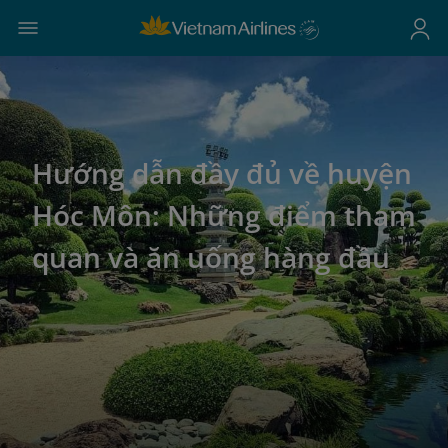
Hướng dẫn đầy đủ về huyện
Hóc Môn: Những điểm tham
quan và ăn uống hàng đầu