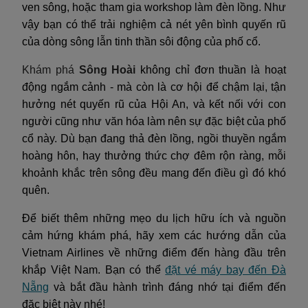
ven sông, hoặc tham gia workshop làm đèn lồng. Như
vậy bạn có thể trải nghiệm cả nét yên bình quyến rũ
của dòng sông lẫn tinh thần sôi động của phố cổ.
Khám phá
Sông Hoài
không chỉ đơn thuần là hoạt
động ngắm cảnh - mà còn là cơ hội để chậm lại, tận
hưởng nét quyến rũ của Hội An, và kết nối với con
người cũng như văn hóa làm nên sự đặc biệt của phố
cổ này. Dù bạn đang thả đèn lồng, ngồi thuyền ngắm
hoàng hôn, hay thưởng thức chợ đêm rộn ràng, mỗi
khoảnh khắc trên sông đều mang đến điều gì đó khó
quên.
Để biết thêm những mẹo du lịch hữu ích và nguồn
cảm hứng khám phá, hãy xem các hướng dẫn của
Vietnam Airlines về những điểm đến hàng đầu trên
khắp Việt Nam. Bạn có thể
đặt vé máy bay đến Đà
Nẵng
và bắt đầu hành trình đáng nhớ tại điểm đến
đặc biệt này nhé!