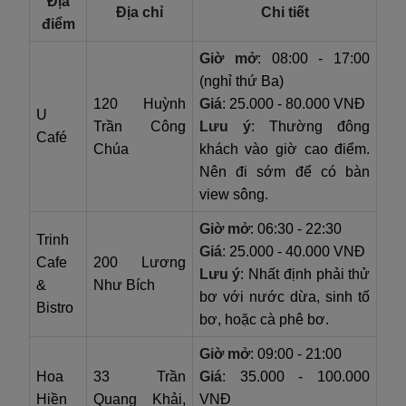
Địa
Địa chỉ
Chi tiết
điểm
Giờ mở
: 08:00 - 17:00
(nghỉ thứ Ba)
120 Huỳnh
Giá
: 25.000 - 80.000 VNĐ
U
Trần Công
Lưu ý
: Thường đông
Café
Chúa
khách vào giờ cao điểm.
Nên đi sớm để có bàn
view sông.
Giờ mở
: 06:30 - 22:30
Trinh
Giá
: 25.000 - 40.000 VNĐ
Cafe
200 Lương
Lưu ý
: Nhất định phải thử
&
Như Bích
bơ với nước dừa, sinh tố
Bistro
bơ, hoặc cà phê bơ.
Giờ mở
: 09:00 - 21:00
Hoa
33 Trần
Giá
: 35.000 - 100.000
Hiền
Quang Khải,
VNĐ