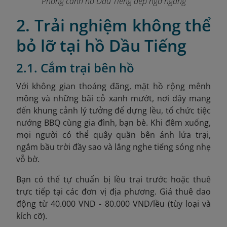
Phong cảnh hồ Dầu Tiếng đẹp ngỡ ngàng
2. Trải nghiệm không thể
bỏ lỡ tại hồ Dầu Tiếng
2.1. Cắm trại bên hồ
Với không gian thoáng đãng, mặt hồ rộng mênh
mông và những bãi cỏ xanh mướt, nơi đây mang
đến khung cảnh lý tưởng để dựng lều, tổ chức tiệc
nướng BBQ cùng gia đình, bạn bè. Khi đêm xuống,
mọi người có thể quây quần bên ánh lửa trại,
ngắm bầu trời đầy sao và lắng nghe tiếng sóng nhẹ
vỗ bờ.
Bạn có thể tự chuẩn bị lều trại trước hoặc thuê
trực tiếp tại các đơn vị địa phương. Giá thuê dao
động từ 40.000 VND - 80.000 VND/lều (tùy loại và
kích cỡ).