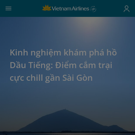
Kinh nghiệm khám phá hồ
Dầu Tiếng: Điểm cắm trại
cực chill gần Sài Gòn