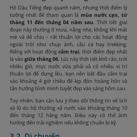
Hồ Dầu Tiếng đẹp quanh năm, nhưng thời điểm lý
tưởng nhất để tham quan là
mùa nước cạn, từ
tháng 11 đến tháng 04 năm sau
. Thời tiết giai
đoạn này thường ít mưa, nắng nhẹ, không khí mát
mẻ và dễ chịu – rất thuận lợi cho các hoạt động
ngoài trời như chụp ảnh, câu cá hay trekking.
Riêng với hoạt động
cắm trại
, thời điểm đẹp nhất
là vào
giữa tháng 06.
Lúc này thời tiết khô ráo, trời
nhiều gió, mực nước vừa phải và có nhiều vị trí
thuận lợi để dựng lều. bạn nên bắt đầu cắm trại
vào khoảng 4 giờ chiều để kịp đón hoàng hôn và
tận hưởng bình minh tuyệt đẹp vào sáng hôm sau.
Tuy nhiên, bạn cần lưu ý theo dõi thông tin về lịch
xả lũ do hồ thường xả nước vào khoảng tháng 10
đến tháng 12 hằng năm. Điều này có thể ảnh
hưởng đến trải nghiệm nếu không chuẩn bị kỹ.
3.2. Di chuyển