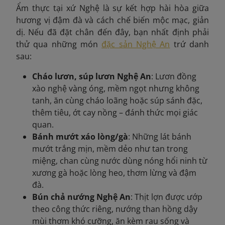
Ẩm thực tại xứ Nghệ là sự kết hợp hài hòa giữa
hương vị đậm đà và cách chế biến mộc mạc, giản
dị. Nếu đã đặt chân đến đây, bạn nhất định phải
thử qua những món
đặc sản Nghệ An
trứ danh
sau:
Cháo lươn, súp lươn Nghệ An
: Lươn đồng
xào nghệ vàng óng, mềm ngọt nhưng không
tanh, ăn cùng cháo loãng hoặc súp sánh đặc,
thêm tiêu, ớt cay nồng – đánh thức mọi giác
quan.
Bánh mướt xáo lòng/gà
: Những lát bánh
mướt trắng mịn, mềm dẻo như tan trong
miệng, chan cùng nước dùng nóng hổi ninh từ
xương gà hoặc lòng heo, thơm lừng và đậm
đà.
Bún chả nướng Nghệ An
: Thịt lợn được ướp
theo công thức riêng, nướng than hồng dậy
mùi thơm khó cưỡng, ăn kèm rau sống và