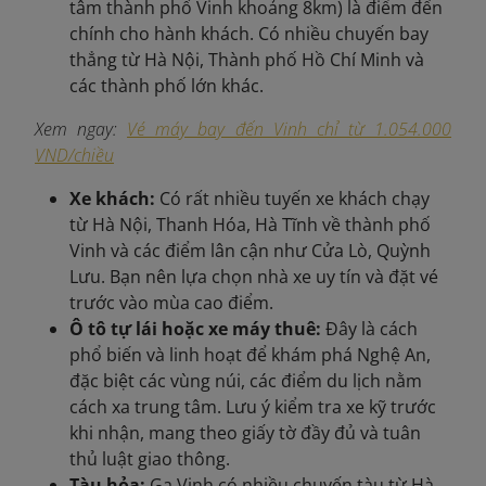
tâm thành phố Vinh khoảng 8km) là điểm đến
chính cho hành khách. Có nhiều chuyến bay
thẳng từ Hà Nội, Thành phố Hồ Chí Minh và
các thành phố lớn khác.
Xem ngay:
Vé máy bay đến Vinh chỉ từ 1.054.000
VND/chiều
Xe khách:
Có rất nhiều tuyến xe khách chạy
từ Hà Nội, Thanh Hóa, Hà Tĩnh về thành phố
Vinh và các điểm lân cận như Cửa Lò, Quỳnh
Lưu. Bạn nên lựa chọn nhà xe uy tín và đặt vé
trước vào mùa cao điểm.
Ô tô tự lái hoặc xe máy thuê:
Đây là cách
phổ biến và linh hoạt để khám phá Nghệ An,
đặc biệt các vùng núi, các điểm du lịch nằm
cách xa trung tâm. Lưu ý kiểm tra xe kỹ trước
khi nhận, mang theo giấy tờ đầy đủ và tuân
thủ luật giao thông.
Tàu hỏa:
Ga Vinh có nhiều chuyến tàu từ Hà