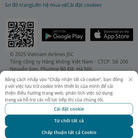
Sơ đồ trang
Liên hệ mua vé
Cài đặt cookies
© 2025 Vietnam Airlines JSC
Tổng công ty Hàng không Việt Nam - CTCP. Số 200
Nguyễn Sơn, Phường Bồ Đề, Hà Nội.
Điện thoại: (+84-24) 38272289. Fax: (+84-24)
Bằng cách nhấp vào "Chấp nhận tất cả cookie", bạn đồng
38722375
ý với việc lưu trữ cookie trên thiết bị của mình để cải
Giấy chứng nhận đăng ký doanh nghiệp, mã số
thiện điều hướng trang web, phân tích việc sử dụng
doanh nghiệp 0100107518, đăng ký lần đầu ngày
trang và hỗ trợ các nỗ lực tiếp thị của chúng tôi.
30/6/2010, đăng ký thay đổi lần thứ 10 ngày
Cài đặt cookie
24/7/2025, cấp bởi Sở Tài chính Thành phố Hà Nội.
Từ chối tất cả
Chat với NEO
Chấp thuận tất cả Cookie