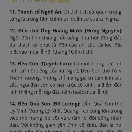
Hành trình về với cội nguồn
11. Thành cổ Nghệ An:
Di tích lịch sử quan trọng,
từng là trung tâm chính trị, quân sự của xứ Nghệ.
12. Đền thờ Ông Hoàng Mười (Hưng Nguyên):
Ngôi đền linh thiêng nổi tiếng, thu hút đông đảo
du khách và phật tử đến cầu an, cầu tài lộc, đặc
biệt vào mùa lễ hội (tháng 10 âm lịch).
13. Đền Cờn (Quỳnh Lưu):
Là một trong “tứ linh
linh từ” nổi tiếng của xứ Nghệ, Đền Cờn thờ Tứ vị
Thánh nương. Không chỉ mang giá trị tâm linh sâu
sắc, ngôi đền còn có kiến trúc cổ kính, là điểm đến
linh thiêng mỗi dịp đầu năm hoặc mùa lễ hội.
14. Đền Quả Sơn (Đô Lương):
Đền Quả Sơn thờ
Uy Minh Vương Lý Nhật Quang – có công lớn trong
việc mở mang bờ cõi và chăm lo đời sống nhân
dân. Với không gian yên tĩnh, cổ kính, đền là nơi