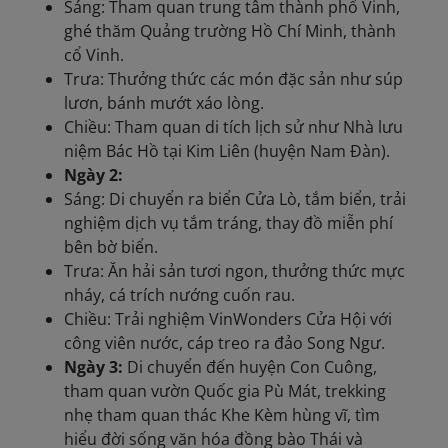
Sáng: Tham quan trung tâm thành phố Vinh,
ghé thăm Quảng trường Hồ Chí Minh, thành
cổ Vinh.
Trưa: Thưởng thức các món đặc sản như súp
lươn, bánh mướt xáo lòng.
Chiều: Tham quan di tích lịch sử như Nhà lưu
niệm Bác Hồ tại Kim Liên (huyện Nam Đàn).
Ngày 2:
Sáng: Di chuyển ra biển Cửa Lò, tắm biển, trải
nghiệm dịch vụ tắm tráng, thay đồ miễn phí
bên bờ biển.
Trưa: Ăn hải sản tươi ngon, thưởng thức mực
nháy, cá trích nướng cuốn rau.
Chiều: Trải nghiệm VinWonders Cửa Hội với
công viên nước, cáp treo ra đảo Song Ngư.
Ngày 3:
Di chuyển đến huyện Con Cuông,
tham quan vườn Quốc gia Pù Mát, trekking
nhẹ tham quan thác Khe Kèm hùng vĩ, tìm
hiểu đời sống văn hóa đồng bào Thái và