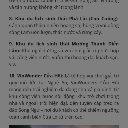
trên hồ nước. Là điểm check-in "sống ảo" lý tưởng
và tận hưởng không khí trong lành.
8. Khu du lịch sinh thái Phà Lài (Con Cuông):
Cảnh quan thiên nhiên hoang sơ, hùng vĩ với dòng
sông Lam uốn lượn, thác nước và rừng cây.
9. Khu du lịch sinh thái Mường Thanh Diễn
Lâm:
Khu nghỉ dưỡng và vui chơi giải trí phức hợp
với công viên nước, vườn thú hoang dã, khách sạn,
v.v.
10. VinWonder Cửa Hội:
Là tổ hợp vui chơi giải trí
quy mô lớn tại Nghệ An, VinWonders Cửa Hội
mang đến trải nghiệm đa dạng cho cả gia đình: từ
khu công viên nước sôi động, khu trò chơi trong
nhà và ngoài trời hiện đại, đến tuyến cáp treo ra
đảo Song Ngư – nơi du khách có thể chiêm ngưỡng
toàn cảnh biển Cửa Lò từ trên cao.