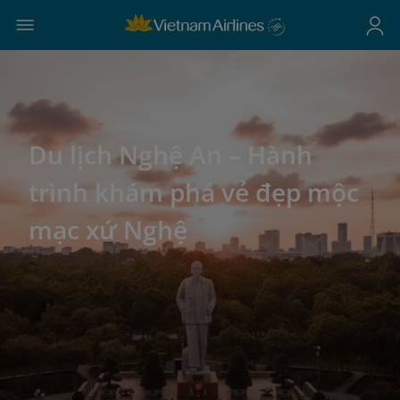
Du lịch Nghệ An – Hành
trình khám phá vẻ đẹp mộc
mạc xứ Nghệ