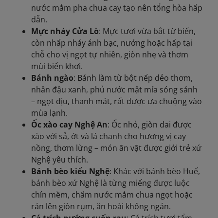
nước mắm pha chua cay tạo nên tổng hòa hấp
dẫn.
Mực nháy Cửa Lò
: Mực tươi vừa bắt từ biển,
còn nhấp nháy ánh bạc, nướng hoặc hấp tại
chỗ cho vị ngọt tự nhiên, giòn nhẹ và thơm
mùi biển khơi.
Bánh ngào
: Bánh làm từ bột nếp dẻo thơm,
nhân đậu xanh, phủ nước mật mía sóng sánh
– ngọt dịu, thanh mát, rất được ưa chuộng vào
mùa lạnh.
Ốc xào cay Nghệ An
: Ốc nhỏ, giòn dai được
xào với sả, ớt và lá chanh cho hương vị cay
nồng, thơm lừng – món ăn vặt được giới trẻ xứ
Nghệ yêu thích.
Bánh bèo kiểu Nghệ
: Khác với bánh bèo Huế,
bánh bèo xứ Nghệ là từng miếng được luộc
chín mềm, chấm nước mắm chua ngọt hoặc
rán lên giòn rụm, ăn hoài không ngán.
Cá trích nướng cuốn rau
: Cá trích tươi tẩm