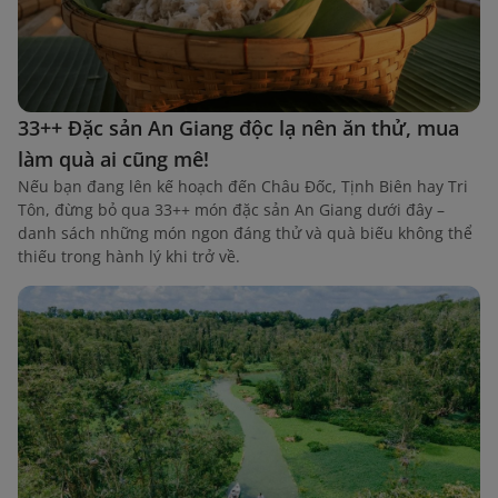
33++ Đặc sản An Giang độc lạ nên ăn thử, mua
làm quà ai cũng mê!
Nếu bạn đang lên kế hoạch đến Châu Đốc, Tịnh Biên hay Tri
Tôn, đừng bỏ qua 33++ món đặc sản An Giang dưới đây –
danh sách những món ngon đáng thử và quà biếu không thể
thiếu trong hành lý khi trở về.