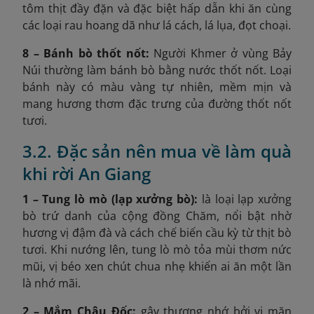
tôm thịt đầy đặn và đặc biệt hấp dẫn khi ăn cùng
các loại rau hoang dã như lá cách, lá lụa, đọt choại.
8 – Bánh bò thốt nốt:
Người Khmer ở vùng Bảy
Núi thường làm bánh bò bằng nước thốt nốt. Loại
bánh này có màu vàng tự nhiên, mềm mịn và
mang hương thơm đặc trưng của đường thốt nốt
tươi.
3.2. Đặc sản nên mua về làm quà
khi rời An Giang
1 – Tung lò mò (lạp xưởng bò):
là loại lạp xưởng
bò trứ danh của cộng đồng Chăm, nổi bật nhờ
hương vị đậm đà và cách chế biến cầu kỳ từ thịt bò
tươi. Khi nướng lên, tung lò mò tỏa mùi thơm nức
mũi, vị béo xen chút chua nhẹ khiến ai ăn một lần
là nhớ mãi.
2 – Mắm Châu Đốc:
gây thương nhớ bởi vị mặn