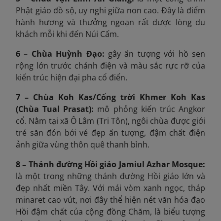
Phật giáo đồ sộ, uy nghi giữa non cao. Đây là điểm
hành hương và thưởng ngoạn rất được lòng du
khách mỗi khi đến Núi Cấm.
6 – Chùa Huỳnh Đạo:
gây ấn tượng với hồ sen
rộng lớn trước chánh điện và màu sắc rực rỡ của
kiến trúc hiện đại pha cổ điển.
7 – Chùa Koh Kas/Cổng trời Khmer Koh Kas
(Chùa Tual Prasat):
mô phỏng kiến trúc Angkor
cổ. Nằm tại xã Ô Lâm (Tri Tôn), ngôi chùa được giới
trẻ săn đón bởi vẻ đẹp ấn tượng, đậm chất điện
ảnh giữa vùng thôn quê thanh bình.
8 – Thánh đường Hồi giáo Jamiul Azhar Mosque:
là một trong những thánh đường Hồi giáo lớn và
đẹp nhất miền Tây. Với mái vòm xanh ngọc, tháp
minaret cao vút, nơi đây thể hiện nét văn hóa đạo
Hồi đậm chất của cộng đồng Chăm, là biểu tượng