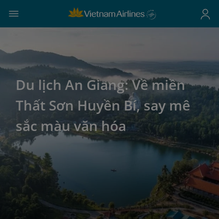
Du lịch An Giang: Về miền
Thất Sơn Huyền Bí, say mê
sắc màu văn hóa