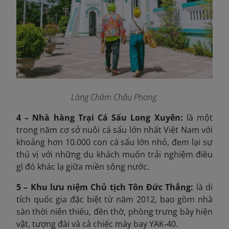
Làng Chăm Châu Phong.
4 – Nhà hàng Trại Cá Sấu Long Xuyên:
là một
trong năm cơ sở nuôi cá sấu lớn nhất Việt Nam với
khoảng hơn 10.000 con cá sấu lớn nhỏ, đem lại sự
thú vị với những du khách muốn trải nghiệm điều
gì đó khác lạ giữa miền sông nước.
5 – Khu lưu niệm Chủ tịch Tôn Đức Thắng:
là di
tích quốc gia đặc biệt từ năm 2012, bao gồm nhà
sàn thời niên thiếu, đền thờ, phòng trưng bày hiện
vật, tượng đài và cả chiếc máy bay YAK‑40.