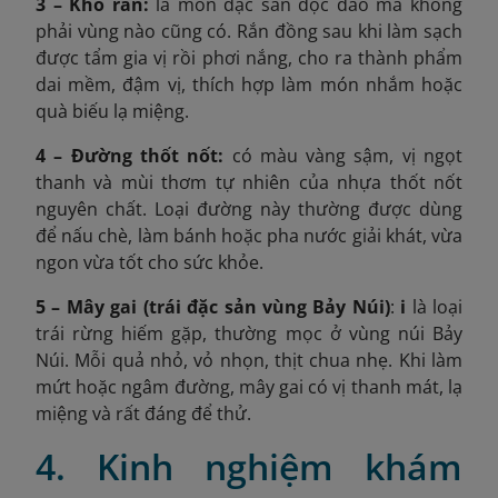
3 – Khô rắn:
là món đặc sản độc đáo mà không
phải vùng nào cũng có. Rắn đồng sau khi làm sạch
được tẩm gia vị rồi phơi nắng, cho ra thành phẩm
dai mềm, đậm vị, thích hợp làm món nhắm hoặc
quà biếu lạ miệng.
4 – Đường thốt nốt:
có màu vàng sậm, vị ngọt
thanh và mùi thơm tự nhiên của nhựa thốt nốt
nguyên chất. Loại đường này thường được dùng
để nấu chè, làm bánh hoặc pha nước giải khát, vừa
ngon vừa tốt cho sức khỏe.
5 – Mây gai (trái đặc sản vùng Bảy Núi)
:
i
là loại
trái rừng hiếm gặp, thường mọc ở vùng núi Bảy
Núi. Mỗi quả nhỏ, vỏ nhọn, thịt chua nhẹ. Khi làm
mứt hoặc ngâm đường, mây gai có vị thanh mát, lạ
miệng và rất đáng để thử.
4. Kinh nghiệm khám