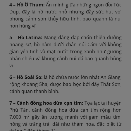
4 – Hồ Ô Thum:
Ẩn mình giữa những ngọn đồi Tức
Dụp, đây là hồ nước nhỏ nhưng đầy sức hút với
phong cảnh sơn thủy hữu tình, bao quanh là núi
non hùng vĩ.
5 – Hồ Latina:
Mang dáng dấp chốn thiên đường
hoang sơ, hồ nằm dưới chân núi Cấm với không
gian yên tĩnh và mặt nước trong xanh như gương
phản chiếu và khung cảnh núi đá bao quanh hùng
vĩ.
6 – Hồ Soài So:
là hồ chứa nước lớn nhất An Giang,
rộng khoảng 5ha, được bao bọc bởi dãy Thất Sơn,
cảnh quan thanh bình.
7 – Cánh đồng hoa dừa cạn tím:
Tọa lạc tại huyện
Phú Tân, cánh đồng hoa dừa cạn tím rộng hơn
7.000 m² gây ấn tượng mạnh với gam màu tím,
hồng và trắng trải dài như thảm hoa, đặc biệt từ
tháng 5 đến tháng 11.