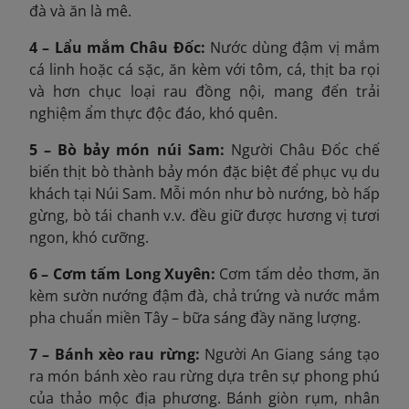
đà và ăn là mê.
4 – Lẩu mắm Châu Đốc:
Nước dùng đậm vị mắm
cá linh hoặc cá sặc, ăn kèm với tôm, cá, thịt ba rọi
và hơn chục loại rau đồng nội, mang đến trải
nghiệm ẩm thực độc đáo, khó quên.
5 – Bò bảy món núi Sam:
Người Châu Đốc chế
biến thịt bò thành bảy món đặc biệt để phục vụ du
khách tại Núi Sam. Mỗi món như bò nướng, bò hấp
gừng, bò tái chanh v.v. đều giữ được hương vị tươi
ngon, khó cưỡng.
6 – Cơm tấm Long Xuyên:
Cơm tấm dẻo thơm, ăn
kèm sườn nướng đậm đà, chả trứng và nước mắm
pha chuẩn miền Tây – bữa sáng đầy năng lượng.
7 – Bánh xèo rau rừng:
Người An Giang sáng tạo
ra món bánh xèo rau rừng dựa trên sự phong phú
của thảo mộc địa phương. Bánh giòn rụm, nhân