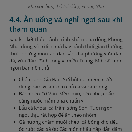
Khu vực hang bộ tại động Phong Nha
4.4. Ăn uống và nghỉ ngơi sau khi
tham quan
Sau khi kết thúc hành trình khám phá động Phong
Nha, đừng vội rời đi mà hãy dành thời gian thưởng
thức những món ăn đặc sản địa phương vừa dân
dã, vừa đậm đà hương vị miền Trung. Một số món
ngon bạn nên thử:
Cháo canh Gia Bảo: Sợi bột dai mềm, nước
dùng đậm vị, ăn kèm chả cá và rau sống.
Bánh bèo Cô Vân: Mềm mịn, béo nhẹ, chấm
cùng nước mắm pha chuẩn vị.
Lẩu cá khoai, cá trắm sông Son: Tươi ngon,
ngọt thịt, rất hợp để ăn theo nhóm.
Gà nướng chấm muối cheo, cá bống kho tiêu,
ốc ruốc xào sả ớt: Các món nhậu hấp dẫn đậm