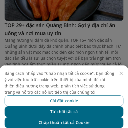
TOP 29+ đặc sản Quảng Bình: Gợi ý địa chỉ ăn
uống và nơi mua uy tín
Mang hương vị đậm đà khó quên, TOP 15+ món đặc sản
Quảng Bình dưới đây đã chinh phục biết bao thực khách. Từ
những sản vật mộc mạc cho đến các món ngon tinh tế, mỗi
đặc sản đều là sự lựa chọn tuyệt vời để bạn trải nghiệm trọn
vẹn tinh hoa ẩm thực miền Trung, ngon đến mức “quên cả lối
về”.
Bằng cách nhấp vào "Chấp nhận tất cả cookie", bạn đồng
ý với việc lưu trữ cookie trên thiết bị của mình để cải
thiện điều hướng trang web, phân tích việc sử dụng
trang và hỗ trợ các nỗ lực tiếp thị của chúng tôi.
Cài đặt cookie
Từ chối tất cả
Chat với NEO
Chấp thuận tất cả Cookie