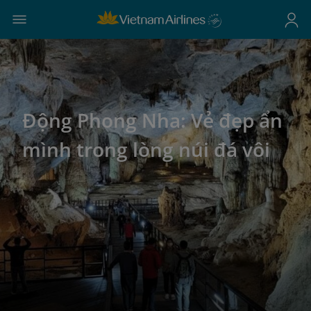
Động Phong Nha: Vẻ đẹp ẩn
mình trong lòng núi đá vôi