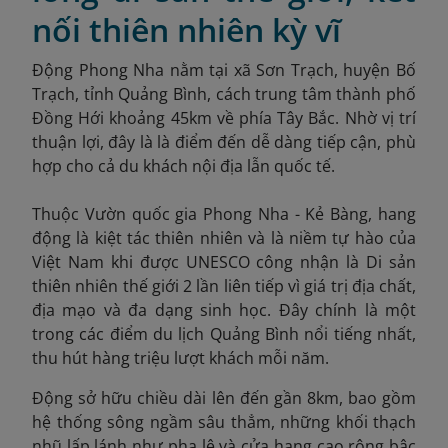
nối thiên nhiên kỳ vĩ
Động Phong Nha nằm tại xã Sơn Trạch, huyện Bố
Trạch, tỉnh Quảng Bình, cách trung tâm thành phố
Đồng Hới khoảng 45km về phía Tây Bắc. Nhờ vị trí
thuận lợi, đây là là điểm đến dễ dàng tiếp cận, phù
hợp cho cả du khách nội địa lẫn quốc tế.
Thuộc Vườn quốc gia Phong Nha - Kẻ Bàng, hang
động là kiệt tác thiên nhiên và là niềm tự hào của
Việt Nam khi được UNESCO công nhận là Di sản
thiên nhiên thế giới 2 lần liên tiếp vì giá trị địa chất,
địa mạo và đa dạng sinh học. Đây chính là một
trong các điểm du lịch Quảng Bình nổi tiếng nhất,
thu hút hàng triệu lượt khách mỗi năm.
Động sở hữu chiều dài lên đến gần 8km, bao gồm
hệ thống sông ngầm sâu thẳm, những khối thạch
nhũ lấp lánh như pha lê và cửa hang cao rộng bậc