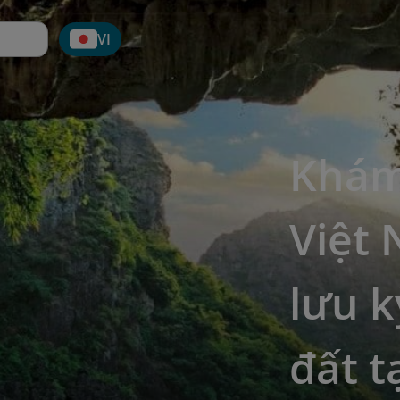
VI
Khám
Việt
lưu k
đất t