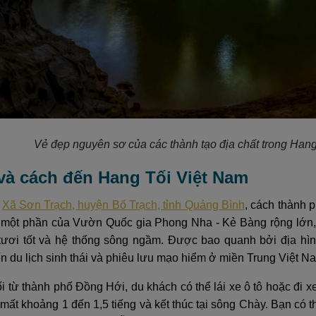
Vẻ đẹp nguyên sơ của các thành tạo địa chất trong Han
rí và cách đến Hang Tối Việt Nam
ở
Xã Sơn Trạch, huyện Bố Trạch, tỉnh Quảng Bình
, cách thành 
 một phần của Vườn Quốc gia Phong Nha - Kẻ Bàng rộng lớn, n
 tươi tốt và hệ thống sông ngầm. Được bao quanh bởi địa hìn
n du lịch sinh thái và phiêu lưu mạo hiểm ở miền Trung Việt N
i từ thành phố Đồng Hới, du khách có thể lái xe ô tô hoặc đi
 mất khoảng 1 đến 1,5 tiếng và kết thúc tại sông Chày. Bạn có