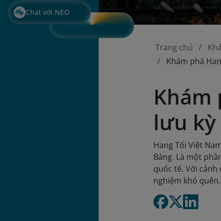
Chat với NEO
Trang chủ
Kh
Khám phá Hang 
Khám p
lưu kỳ
Hang Tối Việt Nam
Bàng. Là một phầ
quốc tế. Với cảnh
nghiệm khó quên. 