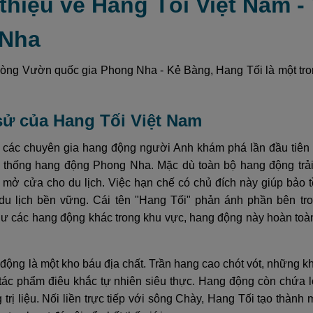
 thiệu về Hang Tối Việt Nam 
 Nha
lòng Vườn quốc gia Phong Nha - Kẻ Bàng, Hang Tối là một tr
 sử của Hang Tối Việt Nam
các chuyên gia hang động người Anh khám phá lần đầu tiên
ệ thống hang động Phong Nha. Mặc dù toàn bộ hang động trải
mở cửa cho du lịch. Việc hạn chế có chủ đích này giúp bảo t
du lịch bền vững. Cái tên "Hang Tối" phản ánh phần bên tr
ư các hang động khác trong khu vực, hang động này hoàn toàn
động là một kho báu địa chất. Trần hang cao chót vót, những 
tác phẩm điêu khắc tự nhiên siêu thực. Hang động còn chứa l
 trị liệu. Nối liền trực tiếp với sông Chày, Hang Tối tạo thành