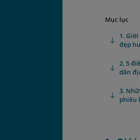
Mục lục
1. Giớ
đẹp hu
2. 5 đ
dân đị
3. Nhữ
phiêu 