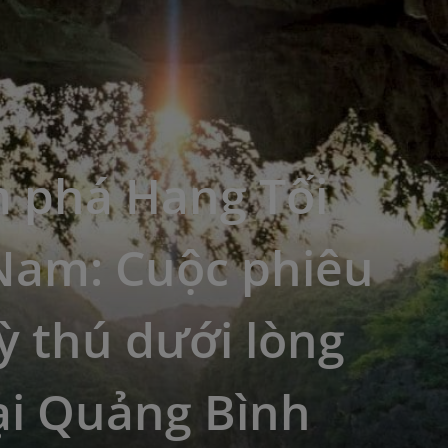
 phá Hang Tối
 Nam: Cuộc phiêu
ỳ thú dưới lòng
ại Quảng Bình