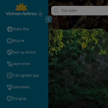
Khám Phá
Mua vé
Dịch vụ bổ trợ
Hành trình
Trải nghiệm bay
Lotusmiles
Trợ giúp