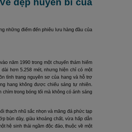
- Vẻ đẹp huyền bí của
ong những điểm đến phiêu lưu hàng đầu của
 vào năm 1990 trong một chuyến thám hiểm
 dài hơn 5.258 mét, nhưng hiện chỉ có một
ồn tình trạng nguyên sơ của hang và hỗ trợ
ong hang không được chiếu sáng tự nhiên.
 chìm trong bóng tối mà không có ánh sáng
khối thạch nhũ sắc nhọn và măng đá phức tạp
ớp bùn dày, giàu khoáng chất, vừa hấp dẫn
 một hệ sinh thái ngầm độc đáo, thuộc về một