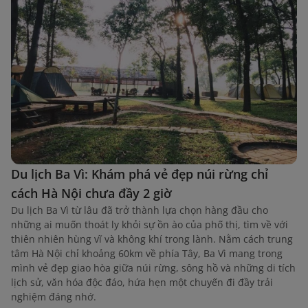
Du lịch Ba Vì: Khám phá vẻ đẹp núi rừng chỉ
cách Hà Nội chưa đầy 2 giờ
Du lịch Ba Vì từ lâu đã trở thành lựa chọn hàng đầu cho
những ai muốn thoát ly khỏi sự ồn ào của phố thị, tìm về với
thiên nhiên hùng vĩ và không khí trong lành. Nằm cách trung
tâm Hà Nội chỉ khoảng 60km về phía Tây, Ba Vì mang trong
mình vẻ đẹp giao hòa giữa núi rừng, sông hồ và những di tích
lịch sử, văn hóa độc đáo, hứa hẹn một chuyến đi đầy trải
nghiệm đáng nhớ.