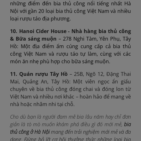
những điểm đến bia thủ công nổi tiếng nhất Hà
Nội với gần 20 loại bia thủ công Việt Nam và nhiều
loại rượu táo địa phương.
10. Hanoi Cider House - Nhà hàng bia thủ công
& Bữa sáng muộn
– 278 Nghi Tàm, Yên Phụ, Tây
Hồ: Một địa điểm ấm cúng cung cấp cả bia thủ
công Việt Nam và rượu táo tự làm, cùng với các
món ăn nhẹ phù hợp cho bữa sáng muộn.
11. Quán rượu Tây Hồ
– 25B, Ngõ 12, Đặng Thai
Mai, Quảng An, Tây Hồ: Một viên ngọc ẩn giấu
chuyên về bia thủ công đóng chai và đóng lon từ
Việt Nam và nhiều nơi khác – hoàn hảo để mang về
nhà hoặc nhâm nhi tại chỗ.
Cho dù bạn là người đam mê bia lâu năm hay chỉ đơn
giản là tò mò muốn khám phá điều gì đó mới mẻ,
bia
thủ công ở Hà Nội
mang đến trải nghiệm mới mẻ và đa
dạng. Đừng bỏ lỡ cơ hội thưởng thức những loại bia