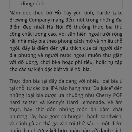
đồng/bình.
Nằm dọc theo bờ Hồ Tây yên tĩnh, Turtle Lake
Brewing Company mang đến một trong những địa
điểm đẹp nhất Hà Nội để thưởng thức bia thủ
công chất lượng cao. Với sân hiên ngoài trời rộng
rãi, nhà máy bia theo phong cách mở và nhiều chỗ
ngồi, đây là điểm đến yêu thích của cả người dân
địa phương và người nước ngoài muốn thư giãn
với đồ uống, chơi bi-a hoặc phi tiêu, hoặc tụ tập
cho các sự kiện đặc biệt và lễ hội bia.
Thực đơn bia tại đây đa dạng với nhiều loại bia ủ
tại chỗ, từ các loại IPA hảo hạng như "Da Juice" đến
những loại bia được ưa chuộng như Cherry POP
hard seltzer và Kenny's Hard Lemonade. Về ẩm
thực, hãy chờ đón những món ăn đậm chất
phương Tây, bao gồm cả burger.
, bánh sandwich,
và cánh
gà ăn thả ga vào tối thứ sáu – một điểm
nhấn địa phương kết hợp hoàn hảo với danh sách