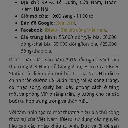
Địa chỉ:
99 Đ. Lê Duẩn, Cửa Nam, Hoàn
Kiếm, Hà Nội
Giờ mở cửa:
10:00 sáng - 11:00 tối.
Bản đồ Google:
.
Xem vị trí
Facebook:
.
IBiero - Bia thủ công Việt Nam
Giá trung bình:
55.000 đồng/ly bia, 60.000
đồng/chai bia, 55.000 đồng/lon bia, 425.000
đồng/tháp bia.
Được thành lập vào năm 2016 bởi người sành bia
thủ công Việt Nam Đỗ Giang Vinh, iBiero Craft Beer
Station là điểm đến nổi bật tại Hà Nội
. Địa điểm
chính trên đường Lê Duẩn rộng rãi và sang trọng,
có nhạc sống, quầy bar đầy phong cách ở tầng
một và phòng VIP ở tầng trên, lý tưởng cho cả các
buổi tụ họp trang trọng và thân mật.
Với tầm nhìn tạo ra một thương hiệu bia thủ công
thực sự của Việt Nam, iBiero sử dụng các nguyên
liệu cao cấp nhập khẩu từ Anh, Đức và Bỉ để sản