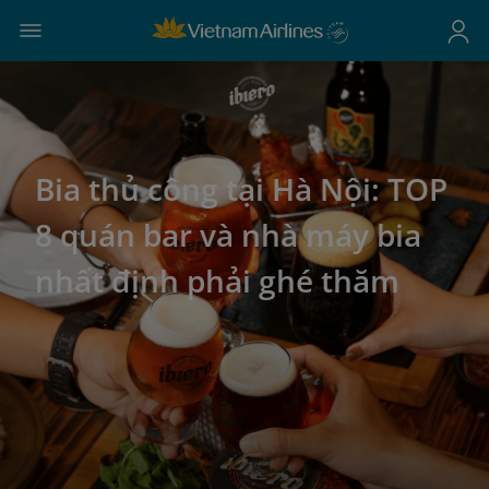
Bia thủ công tại Hà Nội: TOP
8 quán bar và nhà máy bia
nhất định phải ghé thăm