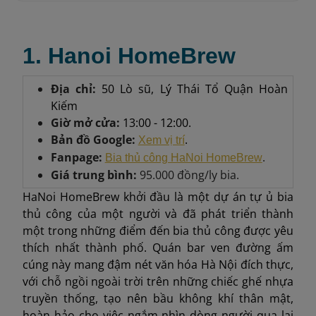
1. Hanoi HomeBrew
Địa chỉ:
50 Lò sũ, Lý Thái Tổ Quận Hoàn
Kiếm
Giờ mở cửa:
13:00 - 12:00.
Bản đồ Google:
.
Xem vị trí
Fanpage:
.
Bia thủ công HaNoi HomeBrew
Giá trung bình:
95.000 đồng/ly bia.
HaNoi HomeBrew khởi đầu là một dự án tự ủ bia
thủ công của một người và đã phát triển thành
một trong những điểm đến bia thủ công được yêu
thích nhất thành phố. Quán bar ven đường ấm
cúng này mang đậm nét văn hóa Hà Nội đích thực,
với chỗ ngồi ngoài trời trên những chiếc ghế nhựa
truyền thống, tạo nên bầu không khí thân mật,
hoàn hảo cho việc ngắm nhìn dòng người qua lại