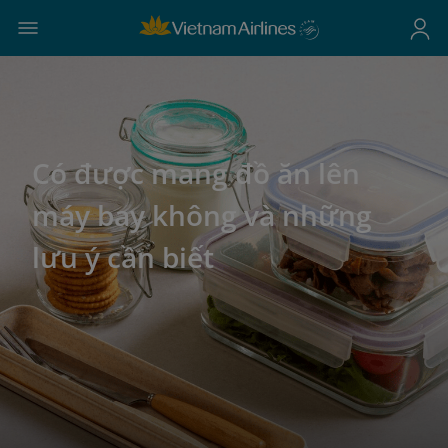
Có được mang đồ ăn lên
máy bay không và những
lưu ý cần biết