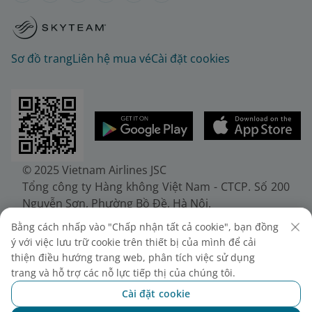
Sơ đồ trang
Liên hệ mua vé
Cài đặt cookies
© 2025 Vietnam Airlines JSC
Tổng công ty Hàng không Việt Nam - CTCP. Số 200
Nguyễn Sơn, Phường Bồ Đề, Hà Nội.
Điện thoại: (+84-24) 38272289. Fax: (+84-24)
Bằng cách nhấp vào "Chấp nhận tất cả cookie", bạn đồng
38722375
ý với việc lưu trữ cookie trên thiết bị của mình để cải
Giấy chứng nhận đăng ký doanh nghiệp, mã số
thiện điều hướng trang web, phân tích việc sử dụng
doanh nghiệp 0100107518, đăng ký lần đầu ngày
trang và hỗ trợ các nỗ lực tiếp thị của chúng tôi.
30/6/2010, đăng ký thay đổi lần thứ 10 ngày
Cài đặt cookie
24/7/2025, cấp bởi Sở Tài chính Thành phố Hà Nội.