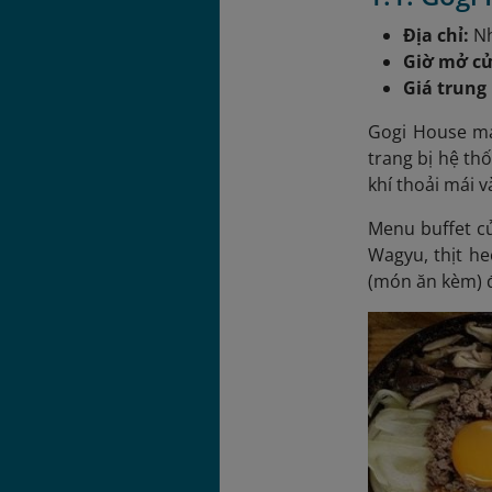
Địa chỉ:
Nh
Giờ mở cử
Giá trung
Gogi House ma
trang bị hệ th
khí thoải mái và
Menu buffet c
Wagyu, thịt he
(món ăn kèm) đ