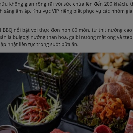
ữu không gian rộng rãi với sức chứa lên đến 200 khách, t
h sáng ấm áp. Khu vực VIP riêng biệt phục vụ các nhóm gia
ul BBQ nổi bật với thực đơn hơn 60 món, từ thịt nướng cao
án là bulgogi nướng than hoa, galbi nướng mật ong và tteok
cập nhật liên tục trong suốt bữa ăn.