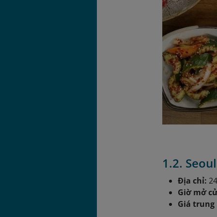
1.2. Seou
Địa chỉ:
24
Giờ mở cử
Giá trung