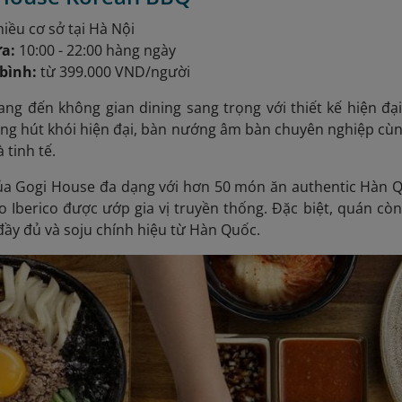
iều cơ sở tại Hà Nội
a:
10:00 - 22:00 hàng ngày
 bình:
từ 399.000 VND/người
ng đến không gian dining sang trọng với thiết kế hiện đ
ống hút khói hiện đại, bàn nướng âm bàn chuyên nghiệp cù
 tinh tế.
ủa Gogi House đa dạng với hơn 50 món ăn authentic Hàn Q
o Iberico được ướp gia vị truyền thống. Đặc biệt, quán cò
ầy đủ và soju chính hiệu từ Hàn Quốc.