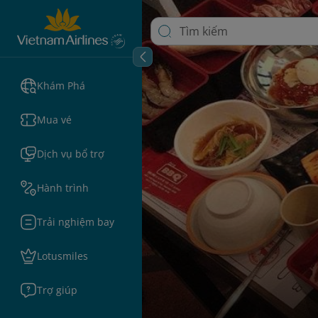
Khám Phá
Mua vé
Dịch vụ bổ trợ
Hành trình
Trải nghiệm bay
Lotusmiles
Trợ giúp