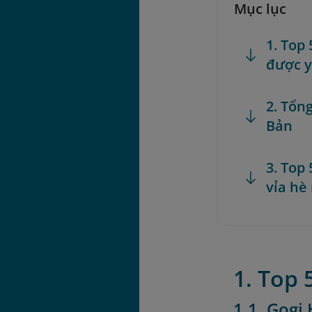
Mục lục
1. Top
được y
2. Tổn
Bản
3. Top
vỉa hè
1. Top
1.1. Gog