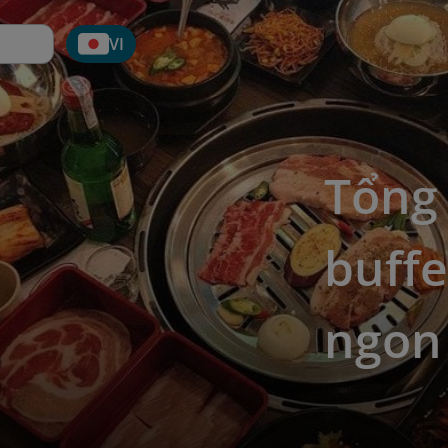
VI
Tổng
buff
ngon