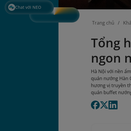
Chat với NEO
Trang chủ
Kh
Tổng h
ngon n
Hà Nội với nền ẩm
quán nướng Hàn Q
hương vị truyền t
quán buffet nướng