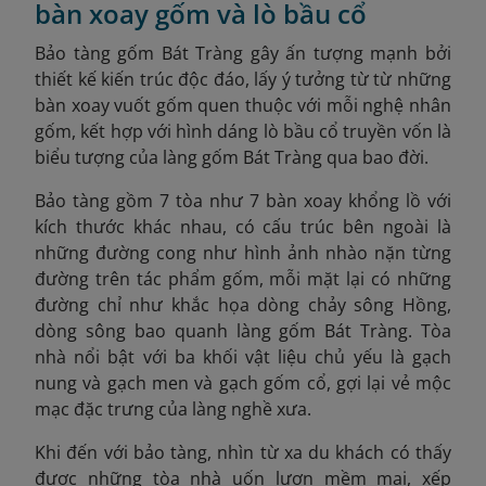
bàn xoay gốm và lò bầu cổ
Bảo tàng gốm Bát Tràng gây ấn tượng mạnh bởi
thiết kế kiến trúc độc đáo, lấy ý tưởng từ từ những
bàn xoay vuốt gốm quen thuộc với mỗi nghệ nhân
gốm, kết hợp với hình dáng lò bầu cổ truyền vốn là
biểu tượng của làng gốm Bát Tràng qua bao đời.
Bảo tàng gồm 7 tòa như 7 bàn xoay khổng lồ với
kích thước khác nhau, có cấu trúc bên ngoài là
những đường cong như hình ảnh nhào nặn từng
đường trên tác phẩm gốm, mỗi mặt lại có những
đường chỉ như khắc họa dòng chảy sông Hồng,
dòng sông bao quanh làng gốm Bát Tràng. Tòa
nhà nổi bật với ba khối vật liệu chủ yếu là gạch
nung và gạch men và gạch gốm cổ, gợi lại vẻ mộc
mạc đặc trưng của làng nghề xưa.
Khi đến với bảo tàng, nhìn từ xa du khách có thấy
được những tòa nhà uốn lượn mềm mại, xếp