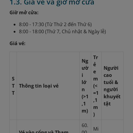
1.3. Giá vé và giờ mở cửa
Giờ mở cửa:
8:00 - 17:30 (Từ Thứ 2 đến Thứ 6)
8:00 - 18:00 (Thứ 7, Chủ nhật & Ngày lễ)
Giá vé:
Tr
Ng
ẻ
ườ
Người
e
i
cao
S
m
lớ
tuổi &
T
Thông tin loại vé
(<
n
người
T
=1
(>1
khuyết
,1
,1
tật
m
m)
)
60.
Mi
Vé vào cổng và Tham
00