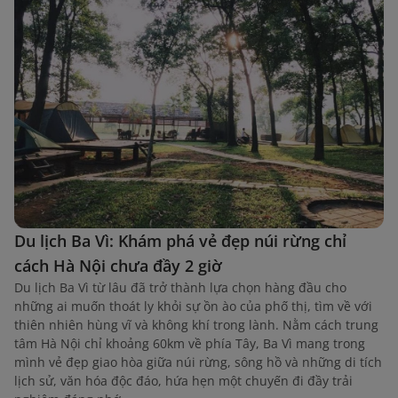
Du lịch Ba Vì: Khám phá vẻ đẹp núi rừng chỉ
cách Hà Nội chưa đầy 2 giờ
Du lịch Ba Vì từ lâu đã trở thành lựa chọn hàng đầu cho
những ai muốn thoát ly khỏi sự ồn ào của phố thị, tìm về với
thiên nhiên hùng vĩ và không khí trong lành. Nằm cách trung
tâm Hà Nội chỉ khoảng 60km về phía Tây, Ba Vì mang trong
mình vẻ đẹp giao hòa giữa núi rừng, sông hồ và những di tích
lịch sử, văn hóa độc đáo, hứa hẹn một chuyến đi đầy trải