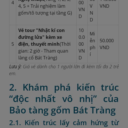
4
00
4, 5 + Trải nghiệm làm
V
VND
VN
gốm/tô tượng tại tầng G)
N
D
D
Vé tour "Nhật kí con
10
Mi
đường lửa" kèm xe
0.0
ễn
50.000
5
điện, thuyết minh
(Thời
00
ph
VND
gian: 2 giờ - Tham quan
VN
í
làng cổ Bát Tràng)
D
Lưu ý:
Giá vé dành cho 1 người lớn đi kèm tối đa 2 trẻ
em.
2. Khám phá kiến trúc
“độc nhất vô nhị” của
Bảo tàng gốm Bát Tràng
2.1. Kiến trúc lấy cảm hứng từ