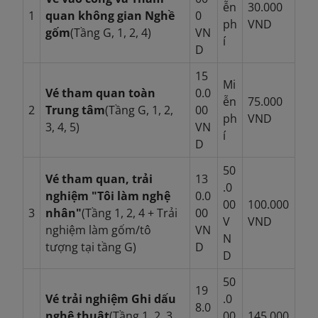
ễn
30.000
1
quan không gian Nghề
0
ph
VND
gốm
(Tầng G, 1, 2, 4)
VN
í
D
15
Mi
Vé tham quan toàn
0.0
ễn
75.000
2
Trung tâm
(Tầng G, 1, 2,
00
ph
VND
3, 4, 5)
VN
í
D
50
Vé tham quan, trải
13
.0
nghiệm "Tôi làm nghệ
0.0
00
100.000
3
nhân"
(Tầng 1, 2, 4 + Trải
00
V
VND
nghiệm làm gốm/tô
VN
N
tượng tại tầng G)
D
D
50
19
Vé trải nghiệm Ghi dấu
.0
8.0
nghệ thuật
(Tầng 1, 2, 3,
00
145.000