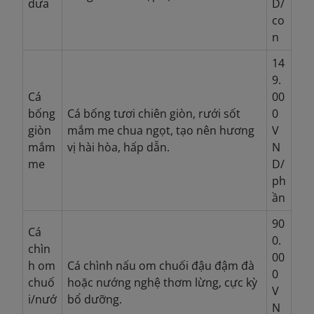
dưa
D/
co
n
14
9.
Cá
00
bống
Cá bống tươi chiên giòn, rưới sốt
0
giòn
mắm me chua ngọt, tạo nên hương
V
mắm
vị hài hòa, hấp dẫn.
N
me
D/
ph
ần
90
Cá
0.
chìn
00
h
om
Cá chình nấu om chuối đậu đậm đà
0
chuố
hoặc nướng nghệ thơm lừng, cực kỳ
V
i/nướ
bổ dưỡng.
N