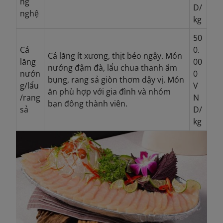
ng
D/
nghệ
kg
50
Cá
0.
Cá lăng ít xương, thịt béo ngậy. Món
lăng
00
nướng đậm đà, lẩu chua thanh ấm
nướn
0
bụng, rang sả giòn thơm dậy vị. Món
g/lẩu
V
ăn phù hợp với gia đình và nhóm
/rang
N
bạn đông thành viên.
sả
D/
kg