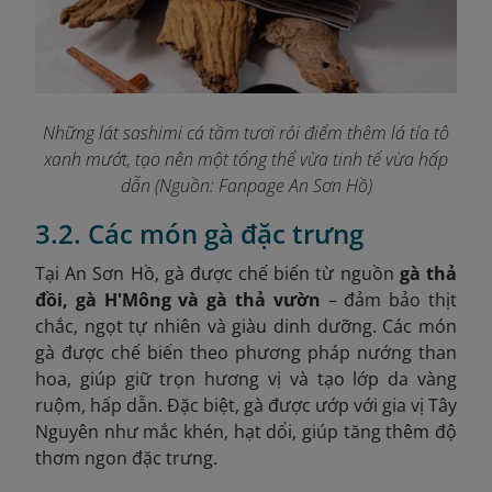
Những lát sashimi cá tầm tươi rói điểm thêm lá tía tô
xanh mướt, tạo nên một tổng thể vừa tinh tế vừa hấp
dẫ
n (Nguồn: Fanpage An Sơn Hồ
)
3.2. Các món gà đặc trưng
Tại An Sơn Hồ, gà được chế biến từ nguồn
gà thả
đồi, gà H'Mông và gà thả vườn
– đảm bảo thịt
chắc, ngọt tự nhiên và giàu dinh dưỡng. Các món
gà được chế biến theo phương pháp nướng than
hoa, giúp giữ trọn hương vị và tạo lớp da vàng
ruộm, hấp dẫn. Đặc biệt, gà được ướp với gia vị Tây
Nguyên như mắc khén, hạt dổi, giúp tăng thêm độ
thơm ngon đặc trưng.