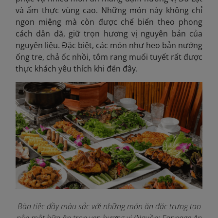
và ẩm thực vùng cao. Những món này không chỉ
ngon miệng mà còn được chế biến theo phong
cách dân dã, giữ trọn hương vị nguyên bản của
nguyên liệu. Đặc biệt, các món như heo bản nướng
ống tre, chả ốc nhồi, tôm rang muối tuyết rất được
thực khách yêu thích khi đến đây.
Bàn tiệc đầy màu sắc với những món ăn đặc trưng tạo
nên một bữa ăn trọn vẹn hương vị (Nguồn: Fanpage An