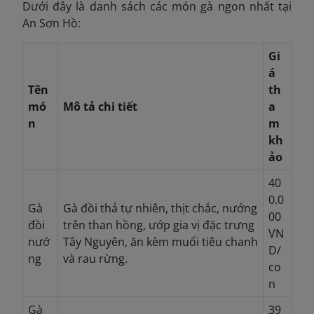
Dưới đây là danh sách các món gà ngon nhất tại
An Sơn Hồ:
Gi
á
Tên
th
mó
Mô tả chi tiết
a
n
m
kh
ảo
40
0.0
Gà
Gà đồi thả tự nhiên, thịt chắc, nướng
00
đồi
trên than hồng, ướp gia vị đặc trưng
VN
nướ
Tây Nguyên, ăn kèm muối tiêu chanh
D/
ng
và rau rừng.
co
n
Gà
39