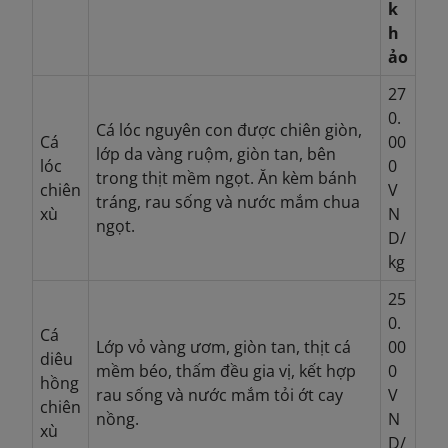
k
h
ảo
27
0.
Cá lóc nguyên con được chiên giòn,
Cá
00
lớp da vàng ruộm, giòn tan, bên
lóc
0
trong thịt mềm ngọt. Ăn kèm bánh
chiên
V
tráng, rau sống và nước mắm chua
xù
N
ngọt.
D/
kg
25
0.
Cá
Lớp vỏ vàng ươm, giòn tan, thịt cá
00
diêu
mềm béo, thấm đều gia vị, kết hợp
0
hồng
rau sống và nước mắm tỏi ớt cay
V
chiên
nồng.
N
xù
D/