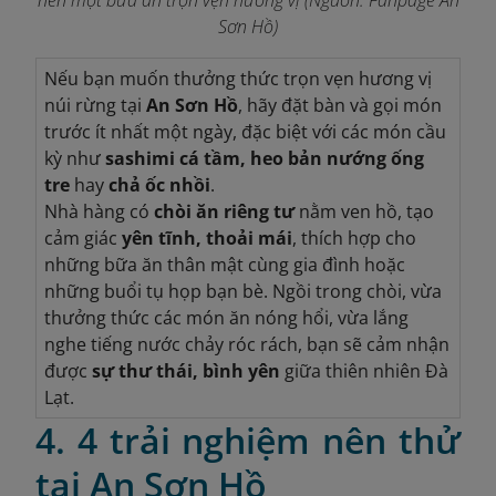
Sơn Hồ
)
Nếu bạn muốn thưởng thức trọn vẹn hương vị
núi rừng tại
An Sơn Hồ
, hãy đặt bàn và gọi món
trước ít nhất một ngày, đặc biệt với các món cầu
kỳ như
sashimi cá tầm, heo bản nướng ống
tre
hay
chả ốc nhồi
.
Nhà hàng có
chòi ăn riêng tư
nằm ven hồ, tạo
cảm giác
yên tĩnh, thoải mái
, thích hợp cho
những bữa ăn thân mật cùng gia đình hoặc
những buổi tụ họp bạn bè. Ngồi trong chòi, vừa
thưởng thức các món ăn nóng hổi, vừa lắng
nghe tiếng nước chảy róc rách, bạn sẽ cảm nhận
được
sự thư thái, bình yên
giữa thiên nhiên Đà
Lạt.
4. 4 trải nghiệm nên thử
tại An Sơn Hồ