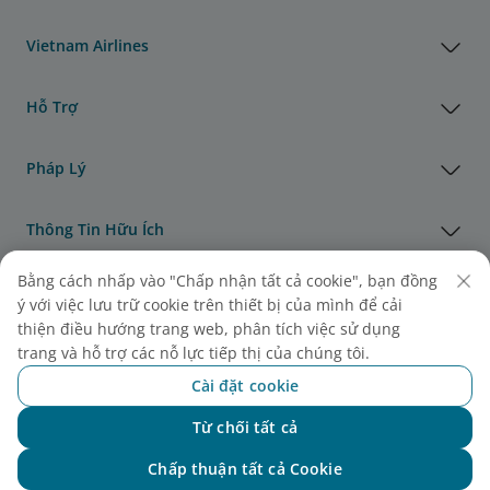
Vietnam Airlines
Hỗ Trợ
Pháp Lý
Thông Tin Hữu Ích
Bằng cách nhấp vào "Chấp nhận tất cả cookie", bạn đồng
Đại lý & Đối tác
ý với việc lưu trữ cookie trên thiết bị của mình để cải
thiện điều hướng trang web, phân tích việc sử dụng
Vận Tải Hàng Hóa
trang và hỗ trợ các nỗ lực tiếp thị của chúng tôi.
Cài đặt cookie
Giải thưởng của Vietnam Airlines
Từ chối tất cả
Chat với NEO
Chấp thuận tất cả Cookie