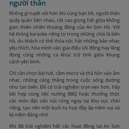
người thân
Không gì tuyệt vời hơn khi cùng bạn bè, người thân
quây quần bên nhau, cất cao giọng hát giữa không
gian thiên nhiên thoáng đãng của An Sơn Hồ. Với
hệ thống karaoke riêng tư trong những chòi lá bên
hồ, du khách có thể thỏa sức hát những bản nhạc
yêu thích, hòa mình vào giai điệu sôi động hay lắng
đọng cùng những ca khúc trữ tình giữa khung
cảnh yên bình.
Chỉ cần chọn bài hát, cầm micro và thả hồn vào âm
nhạc, những căng thẳng trong cuộc sống dường
như tan biến. Để có trải nghiệm trọn vẹn hơn, hãy
kết hợp cùng tiệc nướng BBQ hoặc thưởng thức
các món đặc sản núi rừng ngay tại khu vực chòi
riêng, tạo nên một buổi tụ họp đầy ắp niềm vui và
kỷ niệm đáng nhớ.
Khi đã trải nghiệm hết các hoạt động tại An Sơn