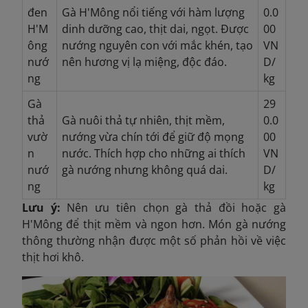
đen
Gà H'Mông nổi tiếng với hàm lượng
0.0
H'M
dinh dưỡng cao, thịt dai, ngọt. Được
00
ông
nướng nguyên con với mắc khén, tạo
VN
nướ
nên hương vị lạ miệng, độc đáo.
D/
ng
kg
Gà
29
thả
Gà nuôi thả tự nhiên, thịt mềm,
0.0
vườ
nướng vừa chín tới để giữ độ mọng
00
n
nước. Thích hợp cho những ai thích
VN
nướ
gà nướng nhưng không quá dai.
D/
ng
kg
Lưu ý:
Nên ưu tiên chọn gà thả đồi hoặc gà
H'Mông để thịt mềm và ngon hơn. Món gà nướng
thông thường nhận được một số phản hồi về việc
thịt hơi khô.