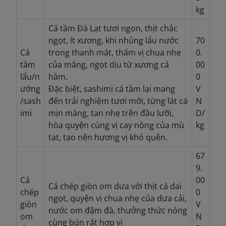
kg
Cá tầm Đà Lạt tươi ngon, thịt chắc
ngọt, ít xương, khi nhúng lẩu nước
70
Cá
trong thanh mát, thấm vị chua nhẹ
0.
tầm
của măng, ngọt dịu từ xương cá
00
lẩu/n
hầm.
0
ướng
Đặc biệt, sashimi cá tầm lại mang
V
/sash
đến trải nghiệm tươi mới, từng lát cá
N
imi
mịn màng, tan nhẹ trên đầu lưỡi,
D/
hòa quyện cùng vị cay nồng của mù
kg
tạt, tạo nên hương vị khó quên.
67
9.
Cá
00
Cá chép giòn om dưa với thịt cá dai
chép
0
ngọt, quyện vị chua nhẹ của dưa cải,
giòn
V
nước om đậm đà, thưởng thức nóng
om
N
cùng bún rất hợp vị