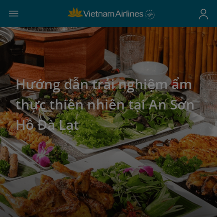
Hướng dẫn trải nghiệm ẩm
thực thiên nhiên tại An Sơn
Hồ Đà Lạt