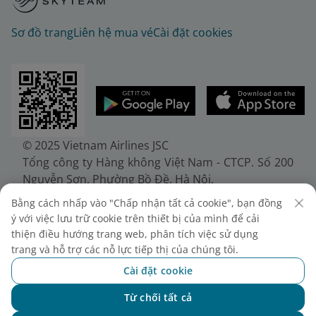
Sơ đồ trang
Liên hệ mua vé
Cài đặt cookies
© 2025 Vietnam Airlines JSC
Tổng công ty Hàng không Việt Nam - CTCP. Số 200
Nguyễn Sơn, Phường Bồ Đề, Hà Nội.
Điện thoại: (+84-24) 38272289. Fax: (+84-24)
Bằng cách nhấp vào "Chấp nhận tất cả cookie", bạn đồng
38722375
ý với việc lưu trữ cookie trên thiết bị của mình để cải
Giấy chứng nhận đăng ký doanh nghiệp, mã số
thiện điều hướng trang web, phân tích việc sử dụng
doanh nghiệp 0100107518, đăng ký lần đầu ngày
trang và hỗ trợ các nỗ lực tiếp thị của chúng tôi.
30/6/2010, đăng ký thay đổi lần thứ 10 ngày
Cài đặt cookie
24/7/2025, cấp bởi Sở Tài chính Thành phố Hà Nội.
Từ chối tất cả
Chat với NEO