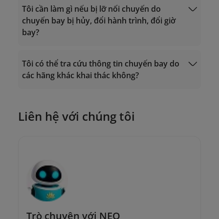
Tôi cần làm gì nếu bị lỡ nối chuyến do
chuyến bay bị hủy, đổi hành trình, đổi giờ
bay?
Tôi có thể tra cứu thông tin chuyến bay do
các hãng khác khai thác không?
Trung tâm Chăm sóc Khách hàng:
19001100 (cuộc gọi tại Việt Nam) hoặc
Yêu cầu đổi vé
(+84-24) 38320320 (cuộc gọi từ nước
ngoài);
Liên hệ với chúng tôi
Hoặc gửi email đến địa chỉ
onlinesupport@vietnamairlines.com
.
Trò chuyện với NEO