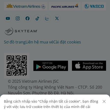
Sơ đồ trang
Liên hệ mua vé
Cài đặt cookies
© 2025 Vietnam Airlines JSC
Tổng công ty Hàng không Việt Nam - CTCP. Số 200
Nguyễn Sơn, Phường Bồ Đề, Hà Nội.
Điện thoại: (+84-24) 38272289. Fax: (+84-24)
Bằng cách nhấp vào "Chấp nhận tất cả cookie", bạn đồng
38722375
ý với việc lưu trữ cookie trên thiết bị của mình để cải