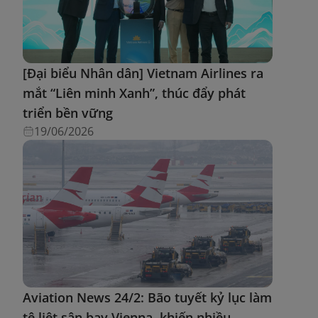
[Đại biểu Nhân dân] Vietnam Airlines ra
mắt “Liên minh Xanh”, thúc đẩy phát
triển bền vững
19/06/2026
Aviation News 24/2: Bão tuyết kỷ lục làm
tê liệt sân bay Vienna, khiến nhiều