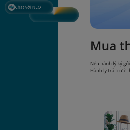
Chat với NEO
Mua th
Nếu hành lý ký gử
Hành lý trả trước 