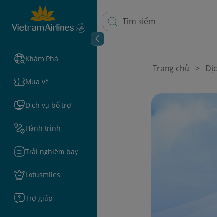
Khám Phá
Trang chủ
Dịc
Mua vé
Dịch vụ bổ trợ
Hành trình
Trải nghiệm bay
Lotusmiles
Trợ giúp