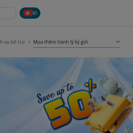
VI
Mua thêm hành lý ký gửi
h vụ bổ trợ