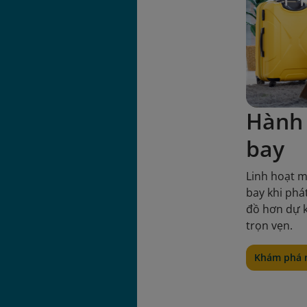
Hành 
bay
Linh hoạt m
bay khi phá
đồ hơn dự k
trọn vẹn.
Khám phá 