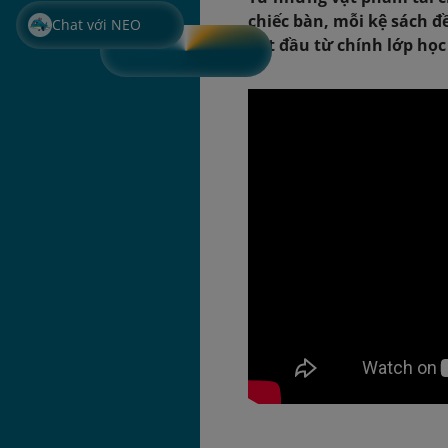
chiếc bàn, mỗi kệ sách 
Chat với NEO
bắt đầu từ chính lớp họ