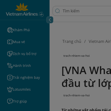
Khám Phá
Trang chủ
Vietnam Air
Mua vé
Dịch vụ bổ trợ
trach-nhiem-xa-hoi
[VNA What
Hành trình
Trải nghiệm bay
đầu từ lớ
Lotusmiles
trach-nhiem-xa-hoi
Trợ giúp
Từ những vật phẩm tái c