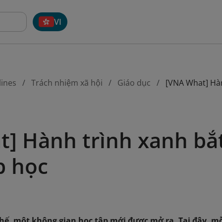
VI
lines
Trách nhiệm xã hội
Giáo dục
[VNA What] Hàn
] Hành trình xanh bắ
p học
hế, một không gian học tập mới được mở ra. Tại đây, m