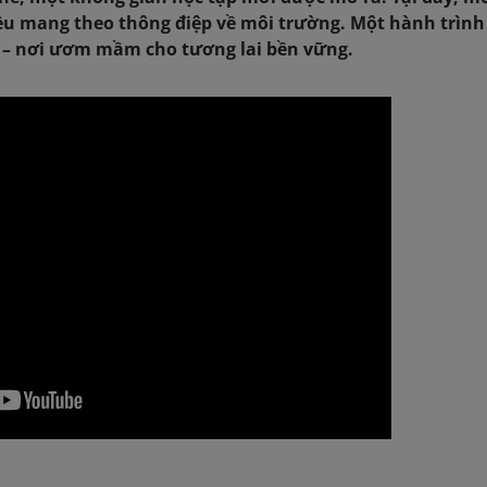
đều mang theo thông điệp về môi trường. Một hành trìn
c – nơi ươm mầm cho tương lai bền vững.