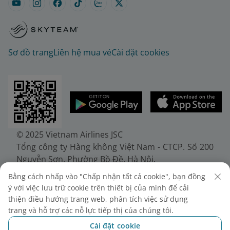
Sơ đồ trang
Liên hệ mua vé
Cài đặt cookies
© 2025 Vietnam Airlines JSC
Tổng công ty Hàng không Việt Nam - CTCP. Số 200
Nguyễn Sơn, Phường Bồ Đề, Hà Nội.
Điện thoại: (+84-24) 38272289. Fax: (+84-24)
Bằng cách nhấp vào "Chấp nhận tất cả cookie", bạn đồng
38722375
ý với việc lưu trữ cookie trên thiết bị của mình để cải
Giấy chứng nhận đăng ký doanh nghiệp, mã số
thiện điều hướng trang web, phân tích việc sử dụng
doanh nghiệp 0100107518, đăng ký lần đầu ngày
trang và hỗ trợ các nỗ lực tiếp thị của chúng tôi.
30/6/2010, đăng ký thay đổi lần thứ 10 ngày
Cài đặt cookie