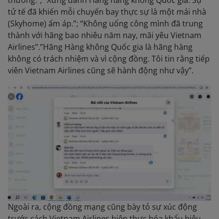
thường.”; “Xứng danh Hãng hàng không Quốc gia. Sự
tử tế đã khiến mỗi chuyến bay thực sự là một mái nhà
(Skyhome) ấm áp.”; “Không uổng công mình đã trung
thành với hãng bao nhiêu năm nay, mãi yêu Vietnam
Airlines”.”Hãng Hàng không Quốc gia là hãng hàng
không có trách nhiệm và vì cộng đồng. Tôi tin rằng tiếp
viên Vietnam Airlines cũng sẽ hành động như vậy”.
Ngoài ra, cộng đồng mạng cũng bày tỏ sự xúc động
trước cách Vietnam Airlines hiện thực hóa khẩu hiệu