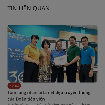
TIN LIÊN QUAN
NỘI BỘ
Tấm lòng nhân ái là nét đẹp truyền thống
của Đoàn tiếp viên
30 năm xây dựng Đoàn Tiếp Viên, từng viên gạch tạo