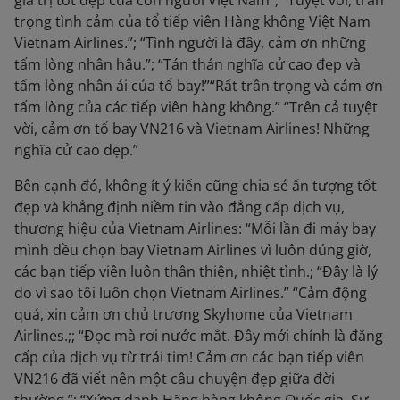
giá trị tốt đẹp của con người Việt Nam”; “Tuyệt vời, trân
trọng tình cảm của tổ tiếp viên Hàng không Việt Nam
Vietnam Airlines.”; “Tình người là đây, cảm ơn những
tấm lòng nhân hậu.”; “Tán thán nghĩa cử cao đẹp và
tấm lòng nhân ái của tổ bay!”“Rất trân trọng và cảm ơn
tấm lòng của các tiếp viên hàng không.” “Trên cả tuyệt
vời, cảm ơn tổ bay VN216 và Vietnam Airlines! Những
nghĩa cử cao đẹp.”
Bên cạnh đó, không ít ý kiến cũng chia sẻ ấn tượng tốt
đẹp và khẳng định niềm tin vào đẳng cấp dịch vụ,
thương hiệu của Vietnam Airlines: “Mỗi lần đi máy bay
mình đều chọn bay Vietnam Airlines vì luôn đúng giờ,
các bạn tiếp viên luôn thân thiện, nhiệt tình.; “Đây là lý
do vì sao tôi luôn chọn Vietnam Airlines.” “Cảm động
quá, xin cảm ơn chủ trương Skyhome của Vietnam
Airlines.;; “Đọc mà rơi nước mắt. Đây mới chính là đẳng
cấp của dịch vụ từ trái tim! Cảm ơn các bạn tiếp viên
VN216 đã viết nên một câu chuyện đẹp giữa đời