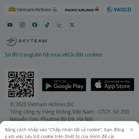
Sơ đồ trang
Liên hệ mua vé
Cài đặt cookies
© 2025 Vietnam Airlines JSC
Tổng công ty Hàng không Việt Nam - CTCP. Số 200
Nguyễn Sơn, Phường Bồ Đề, Hà Nội.
Điện thoại: (+84-24) 38272289. Fax: (+84-24)
Bằng cách nhấp vào "Chấp nhận tất cả cookie", bạn đồng
38722375
ý với việc lưu trữ cookie trên thiết bị của mình để cải