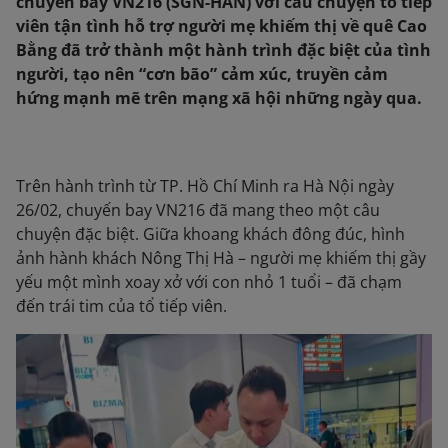
chuyến bay VN216 (SGN-HAN) với câu chuyện tổ tiếp
viên tận tình hỗ trợ người mẹ khiếm thị về quê Cao
Bằng đã trở thành một hành trình đặc biệt của tình
người, tạo nên “cơn bão” cảm xúc, truyền cảm
hứng mạnh mẽ trên mạng xã hội những ngày qua.
Trên hành trình từ TP. Hồ Chí Minh ra Hà Nội ngày
26/02, chuyến bay VN216 đã mang theo một câu
chuyện đặc biệt. Giữa khoang khách đông đúc, hình
ảnh hành khách Nông Thị Hà – người mẹ khiếm thị gầy
yếu một mình xoay xở với con nhỏ 1 tuổi – đã chạm
đến trái tim của tổ tiếp viên.