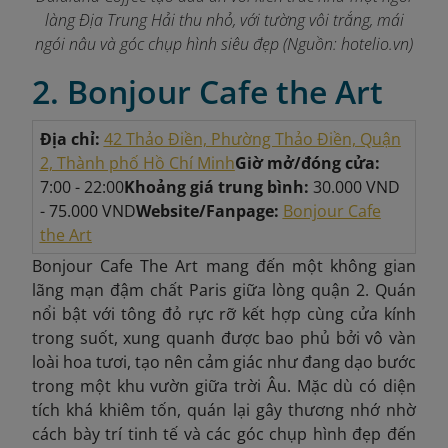
làng Địa Trung Hải thu nhỏ, với tường vôi trắng, mái
ngói nâu và góc chụp hình siêu đẹp
(Nguồn: hotelio.vn)
2. Bonjour Cafe the Art
Địa chỉ:
42 Thảo Điền, Phường Thảo Điền, Quận
2, Thành phố Hồ Chí Minh
Giờ mở/đóng cửa:
7:00 - 22:00
Khoảng giá trung bình:
30.000 VND
- 75.000 VND
Website/Fanpage:
Bonjour Cafe
the Art
Bonjour Cafe The Art mang đến một không gian
lãng mạn đậm chất Paris giữa lòng quận 2. Quán
nổi bật với tông đỏ rực rỡ kết hợp cùng cửa kính
trong suốt, xung quanh được bao phủ bởi vô vàn
loài hoa tươi, tạo nên cảm giác như đang dạo bước
trong một khu vườn giữa trời Âu. Mặc dù có diện
tích khá khiêm tốn, quán lại gây thương nhớ nhờ
cách bày trí tinh tế và các góc chụp hình đẹp đến