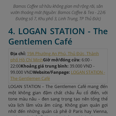
Bamos Coffee sở hữu không gian mở rộng rãi, sân
vườn thoáng mát (Nguồ
n:
Bamos Coffee & Tea - 22/6
Đường số 7, Khu phố 3, Linh Trung, TP Thủ Đức)
4. LOGAN STATION - The
Gentlemen Café
Địa chỉ:
19A Phường An Phú, Thủ Đức, Thành
phố Hồ Chí Minh
Giờ mở/đóng cửa:
6:00 -
22:00
Khoảng giá trung bình:
39.000 VND -
99.000 VND
Website/Fanpage:
LOGAN STATION -
The Gentlemen Café
LOGAN STATION – The Gentlemen Café mang đến
một không gian đậm chất châu Âu cổ điển, với
tone màu nâu – đen sang trọng tạo nên tổng thể
vừa lịch lãm vừa ấm cúng. Không gian quán gợi
nhớ đến những quán cà phê ở Paris hay Vienna,