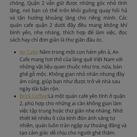
chóng, Quận 2 vẫn giữ được những góc nhỏ tĩnh
lặng, nơi bạn có thể trốn khỏi guồng quay hối hả
và tận hưởng khoảng lặng cho riêng mình. Các
quán cafe quận 2 dưới đây đều mang không khí
bình yên, nhẹ nhàng, thích hợp để làm việc, đọc
sách hay chỉ đơn giản là thư giãn đầu óc.
An Cafe
: Nằm trong một con hẻm yên ả, An
Cafe mang hơi thở của làng quê Việt Nam với
những vật liệu quen thuộc như tre, nứa, bàn
ghế gỗ mộc. Không gian nhỏ nhắn nhưng đầy
ấm cúng, giúp bạn như được trở về nhà sau
ngày dài bận rộn.
Brick Coffee
:Là một quán cafe yên tĩnh ở quận
2, phù hợp cho những ai cần không gian làm
việc tập trung hoặc thư giãn nhẹ nhàng. Nhờ
thiết kế nhiều ô cửa kính đón ánh sáng tự
nhiên, quán luôn tràn ngập sự thoáng đãng và
tạo cảm giác dễ chịu cho người ghé thăm.