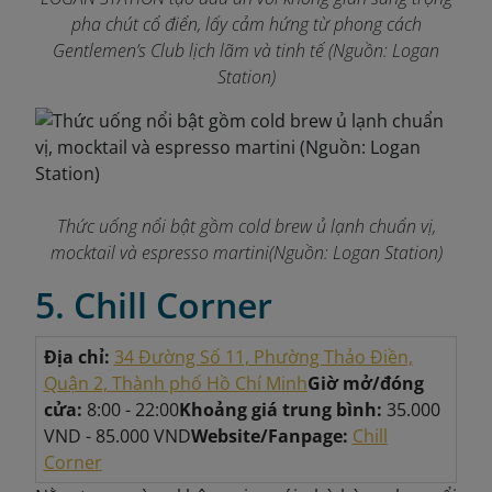
pha chút cổ điển, lấy cảm hứng từ phong cách
Gentlemen’s Club lịch lãm và tinh tế
(Nguồn: Logan
Station)
Thức uống nổi bật gồm cold brew ủ lạnh chuẩn vị,
mocktail và espresso martini(Nguồn: Logan Station)
5. Chill Corner
Địa chỉ:
34 Đường Số 11, Phường Thảo Điền,
Quận 2, Thành phố Hồ Chí Minh
Giờ mở/đóng
cửa:
8:00 - 22:00
Khoảng giá trung bình:
35.000
VND - 85.000 VND
Website/Fanpage:
Chill
Corner