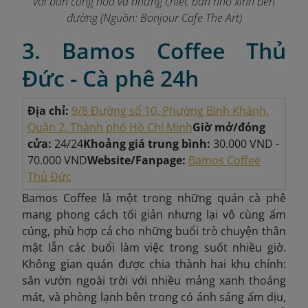
với ban công hoa và những chiếc bàn nhỏ xinh bên
đường (
Nguồn:
Bonjour Cafe The Art
)
3. Bamos Coffee Thủ
Đức - Cà phê 24h
Địa chỉ:
9/8 Đường số 10, Phường Bình Khánh,
Quận 2,
Thành phố Hồ Chí Minh
Giờ mở/đóng
cửa:
24/24
Khoảng giá trung bình:
30.000 VND -
70.000 VND
Website/Fanpage:
Bamos Coffee
Thủ Đức
Bamos Coffee là một trong những quán cà phê
mang phong cách tối giản nhưng lại vô cùng ấm
cúng, phù hợp cả cho những buổi trò chuyện thân
mật lẫn các buổi làm việc trong suốt nhiều giờ.
Không gian quán được chia thành hai khu chính:
sân vườn ngoài trời với nhiều mảng xanh thoáng
mát, và phòng lạnh bên trong có ánh sáng ấm dịu,