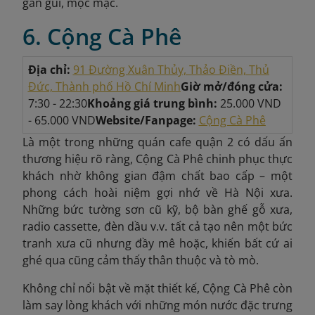
gần gũi, mộc mạc.
6. Cộng Cà Phê
Địa chỉ:
91 Đường Xuân Thủy, Thảo Điền, Thủ
Đức, Thành phố Hồ Chí Minh
Giờ mở/đóng cửa:
7:30 - 22:30
Khoảng giá trung bình:
25.000 VND
- 65.000 VND
Website/Fanpage:
Cộng Cà Phê
Là một trong những quán cafe quận 2 có dấu ấn
thương hiệu rõ ràng, Cộng Cà Phê chinh phục thực
khách nhờ không gian đậm chất bao cấp – một
phong cách hoài niệm gợi nhớ về Hà Nội xưa.
Những bức tường sơn cũ kỹ, bộ bàn ghế gỗ xưa,
radio cassette, đèn dầu v.v.
tất cả tạo nên một bức
tranh xưa cũ nhưng đầy mê hoặc, khiến bất cứ ai
ghé qua cũng cảm thấy thân thuộc và tò mò.
Không chỉ nổi bật về mặt thiết kế, Cộng Cà Phê còn
làm say lòng khách với những món nước đặc trưng