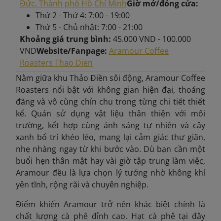
Đức, Thành phố Hồ Chí Minh
Giờ mở/đóng cửa:
Thứ 2 - Thứ 4: 7:00 - 19:00
Thứ 5 - Chủ nhật: 7:00 - 21:00
Khoảng giá trung bình:
45.000 VND - 100.000
VND
Website/Fanpage:
Aramour Coffee
Roasters Thao Dien
Nằm giữa khu Thảo Điền sôi động, Aramour Coffee
Roasters nổi bật với không gian hiện đại, thoáng
đãng và vô cùng chỉn chu trong từng chi tiết thiết
kế. Quán sử dụng vật liệu thân thiện với môi
trường, kết hợp cùng ánh sáng tự nhiên và cây
xanh bố trí khéo léo, mang lại cảm giác thư giãn,
nhẹ nhàng ngay từ khi bước vào. Dù bạn cần một
buổi hẹn thân mật hay vài giờ tập trung làm việc,
Aramour
đều là lựa chọn lý tưởng nhờ không khí
yên tĩnh, rộng rãi và chuyên nghiệp.
Điểm khiến Aramour
trở nên khác biệt chính là
chất lượng cà phê đỉnh cao. Hạt cà phê tại đây