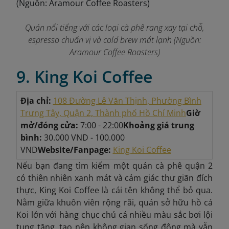
Quán nổi tiếng với các loại cà phê rang xay tại chỗ,
espresso chuẩn vị và cold brew mát lạnh
(Nguồn:
Aramour Coffee Roasters)
9. King Koi Coffee
Địa chỉ:
108 Đường Lê Văn Thịnh, Phường Bình
Trưng Tây, Quận 2, Thành phố Hồ Chí Minh
Giờ
mở/đóng cửa:
7:00 - 22:00
Khoảng giá trung
bình:
30.000 VND - 100.000
VND
Website/Fanpage:
King Koi Coffee
Nếu bạn đang tìm kiếm một quán cà phê quận 2
có thiên nhiên xanh mát và cảm giác thư giãn đích
thực, King Koi Coffee là cái tên không thể bỏ qua.
Nằm giữa khuôn viên rộng rãi, quán sở hữu hồ cá
Koi lớn với hàng chục chú cá nhiều màu sắc bơi lội
tung tăng, tạo nên không gian sống động mà vẫn