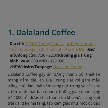
1. Dalaland Coffee
Địa chỉ:
24/4/1 Đường Trần Ngọc Diện, Phường
Thảo Điền, Quận 2,
Thành phố Hồ Chí Minh
Giờ
mở/đóng cửa:
7:30 - 22:30
Khoảng giá trung
bình: vv
40.000 VND - 120.000
VND
Website/Fanpage:
Dalaland Coffee
Dalaland
Coffee gây ấn tượng mạnh bởi thiết kế
mang đậm dấu ấn Địa Trung Hải với gam màu
trắng chủ đạo, mái vòm cong đặc trưng và các khu
vườn xanh mát bao quanh. Không gian quán rộng
tới 1000m², được chia thành ba khu vực riêng biệt
trải dài trên hai tầng, tạo cảm giác như một ốc đảo