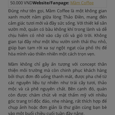
50.000 VND
Website/Fanpage:
Mầm Coffee
Đúng như tên gọi, Mầm Coffee là một không gian
xanh mướt nằm giữa lòng Thảo Điền, mang đến
cảm giác tươi mới và đầy sức sống. Với thiết kế sân
vườn mở, quán có bầu không khí trong lành và dễ
chịu hiếm có nhờ vào cây cối và gió trời. Không
gian tại đây như một khu vườn sinh thái thu nhỏ,
giúp bạn tạm rời xa sự ngột ngạt của phố thị để
hòa mình vào thiên nhiên một cách trọn vẹn.
Mầm không chỉ gây ấn tượng với concept thân
thiện môi trường mà còn chinh phục khách hàng
bởi thực đơn đồ uống thanh mát, được pha chế từ
các nguyên liệu tự nhiên như trái cây tươi, thảo
mộc và cà phê nguyên chất. Bên cạnh đó, quán
còn được chăm chút về mặt thẩm mỹ với nhiều
góc trang trí độc đáo, nhẹ nhàng, rất thích hợp để
chụp ảnh hoặc đơn giản là thư giãn cùng bạn bè
vào một buổi chiều cuối tuần đầy nắng.