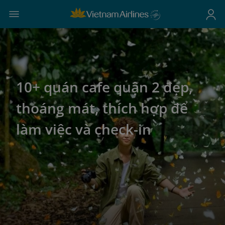
10+ quán cafe quận 2 đẹp,
thoáng mát, thích hợp để
làm việc và check-in