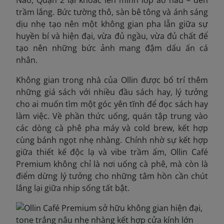
Não, Quận 2 lại khoác lên mình lớp áo nâu – đen
trầm lắng. Bức tường thô, sàn bê tông và ánh sáng
dịu nhẹ tạo nên một không gian pha lẫn giữa sự
huyền bí và hiện đại, vừa đủ ngầu, vừa đủ chất để
tạo nên những bức ảnh mang đậm dấu ấn cá
nhân.
Không gian trong nhà của Ollin được bố trí thêm
những giá sách với nhiều đầu sách hay, lý tưởng
cho ai muốn tìm một góc yên tĩnh để đọc sách hay
làm việc. Về phần thức uống, quán tập trung vào
các dòng cà phê pha máy và cold brew, kết hợp
cùng bánh ngọt nhẹ nhàng. Chính nhờ sự kết hợp
giữa thiết kế độc lạ và vibe trầm ấm, Ollin Café
Premium không chỉ là nơi uống cà phê, mà còn là
điểm dừng lý tưởng cho những tâm hồn cần chút
lắng lại giữa nhịp sống tất bật.