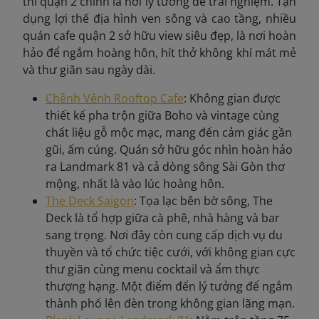
thì quận 2 chính là nơi lý tưởng để trải nghiệm. Tận
dụng lợi thế địa hình ven sông và cao tầng, nhiều
quán cafe quận 2 sở hữu view siêu đẹp, là nơi hoàn
hảo để ngắm hoàng hôn, hít thở không khí mát mẻ
và thư giãn sau ngày dài.
Chênh Vênh Rooftop Cafe
: Không gian được
thiết kế pha trộn giữa Boho và vintage cùng
chất liệu gỗ mộc mạc, mang đến cảm giác gần
gũi, ấm cúng. Quán sở hữu góc nhìn hoàn hảo
ra Landmark 81 và cả dòng sông Sài Gòn thơ
mộng, nhất là vào lúc hoàng hôn.
The Deck Saigon
: Tọa lạc bên bờ sông, The
Deck là tổ hợp giữa cà phê, nhà hàng và bar
sang trọng. Nơi đây còn cung cấp dịch vụ du
thuyền và tổ chức tiệc cưới, với không gian cực
thư giãn cùng menu cocktail và ẩm thực
thượng hạng. Một điểm đến lý tưởng để ngắm
thành phố lên đèn trong không gian lãng mạn.