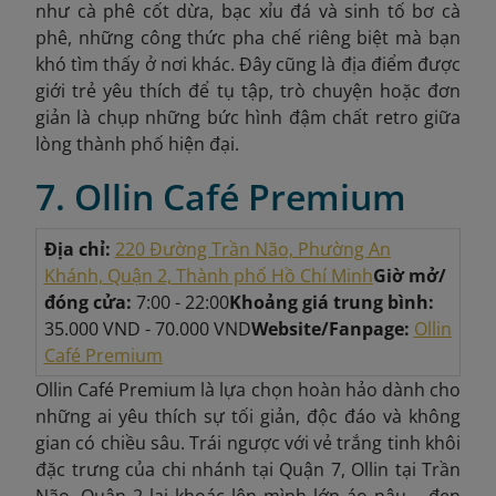
như cà phê cốt dừa, bạc xỉu đá và sinh tố bơ cà
phê, những công thức pha chế riêng biệt mà bạn
khó tìm thấy ở nơi khác. Đây cũng là địa điểm được
giới trẻ yêu thích để tụ tập, trò chuyện hoặc đơn
giản là chụp những bức hình đậm chất retro giữa
lòng thành phố hiện đại.
7. Ollin Café Premium
Địa chỉ:
220 Đường Trần Não, Phường An
Khánh, Quận 2, Thành phố Hồ Chí Minh
Giờ mở/
đóng cửa:
7:00 - 22:00
Khoảng giá trung bình:
35.000 VND - 70.000 VND
Website/Fanpage:
Ollin
Café Premium
Ollin Café Premium là lựa chọn hoàn hảo dành cho
những ai yêu thích sự tối giản, độc đáo và không
gian có chiều sâu. Trái ngược với vẻ trắng tinh khôi
đặc trưng của chi nhánh tại Quận 7, Ollin tại Trần