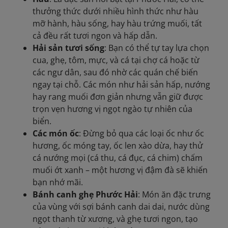
thưởng thức dưới nhiều hình thức như hàu
mỡ hành, hàu sống, hay hàu trứng muối, tất
cả đều rất tươi ngon và hấp dẫn.
Hải sản tươi sống
: Bạn có thể tự tay lựa chọn
cua, ghẹ, tôm, mực, và cá tại chợ cá hoặc từ
các ngư dân, sau đó nhờ các quán chế biến
ngay tại chỗ. Các món như hải sản hấp, nướng
hay rang muối đơn giản nhưng vẫn giữ được
trọn vẹn hương vị ngọt ngào tự nhiên của
biển.
Các món ốc
: Đừng bỏ qua các loại ốc như ốc
hương, ốc móng tay, ốc len xào dừa, hay thử
cá nướng mọi (cá thu, cá đục, cá chim) chấm
muối ớt xanh – một hương vị đậm đà sẽ khiến
bạn nhớ mãi.
Bánh canh ghẹ Phước Hải
: Món ăn đặc trưng
của vùng với sợi bánh canh dai dai, nước dùng
ngọt thanh từ xương, và ghẹ tươi ngon, tạo