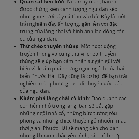
Quan sát kéo lưới
: Nếu may mắn, bạn sẽ
được chứng kiến cảnh tượng ngư dân kéo
những mẻ lưới đầy cá tôm vào bờ. Đây là một
trải nghiệm đầy ấn tượng, gắn liền với đặc
trưng của làng chài và hình ảnh lao động cần
cù của ngư dân.
Thử chèo thuyền thúng
: Một hoạt động
truyền thống vô cùng thú vị, chèo thuyền
thúng sẽ giúp bạn cảm nhận sự gần gũi với
biển và khám phá những ngóc ngách của bãi
biển Phước Hải. Đây cũng là cơ hội để bạn trải
nghiệm một phương tiện di chuyển độc đáo
của ngư dân.
Khám phá làng chài cổ kính
: Dạo quanh các
con hẻm nhỏ trong làng, bạn sẽ bắt gặp
những ngôi nhà cổ, những bức tường rêu
phong và những chiếc thuyền gỗ nhuốm màu
thời gian. Phước Hải sẽ mang đến cho bạn
những khoảnh khắc yên bình, rất thích hợp