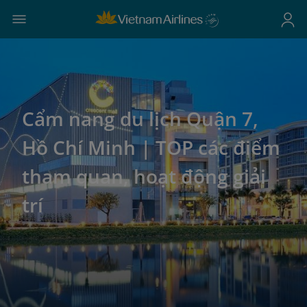
Cẩm nang du lịch Quận 7,
Hồ Chí Minh | TOP các điểm
tham quan, hoạt động giải
trí