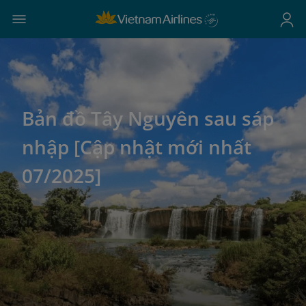
Bản đồ Tây Nguyên sau sáp
nhập [Cập nhật mới nhất
07/2025]