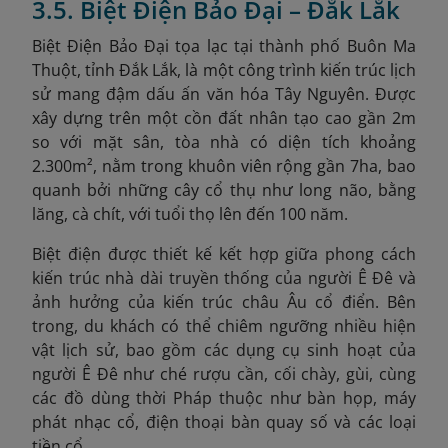
3.5. Biệt Điện Bảo Đại – Đắk Lắk
Biệt Điện Bảo Đại tọa lạc tại thành phố Buôn Ma
Thuột, tỉnh Đắk Lắk, là một công trình kiến trúc lịch
sử mang đậm dấu ấn văn hóa Tây Nguyên. Được
xây dựng trên một cồn đất nhân tạo cao gần 2m
so với mặt sân, tòa nhà có diện tích khoảng
2.300m², nằm trong khuôn viên rộng gần 7ha, bao
quanh bởi những cây cổ thụ như long não, bằng
lăng, cà chít, với tuổi thọ lên đến 100 năm.
Biệt điện được thiết kế kết hợp giữa phong cách
kiến trúc nhà dài truyền thống của người Ê Đê và
ảnh hưởng của kiến trúc châu Âu cổ điển. Bên
trong, du khách có thể chiêm ngưỡng nhiều hiện
vật lịch sử, bao gồm các dụng cụ sinh hoạt của
người Ê Đê như ché rượu cần, cối chày, gùi, cùng
các đồ dùng thời Pháp thuộc như bàn họp, máy
phát nhạc cổ, điện thoại bàn quay số và các loại
tiền cổ.