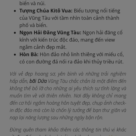
biển và núi.
Tượng Chúa Kitô Vua:
Biểu tượng nổi tiếng
của Vũng Tàu với tầm nhìn toàn cảnh thành
phố và biển.
Ngọn Hải Đăng Vũng Tàu:
Ngọn hải đăng cổ
kính với kiến trúc độc đáo, mang đến view
ngắm cảnh đẹp mắt.
Hòn Bà:
Hòn đảo nhỏ linh thiêng với miếu cổ,
có con đường đá nối ra đảo khi thủy triều rút.
Với vẻ đẹp hoang sơ, yên bình và những trải nghiệm
hấp dẫn,
bãi Dứa
Vũng Tàu chắc chắn là một điểm đến
không thể bỏ lỡ cho những ai yêu thích sự tĩnh lặng và
muốn tìm về với thiên nhiên. Nơi đây không chỉ mang
đến cơ hội ngắm hoàng hôn tuyệt đẹp, chụp ảnh check-
in độc đáo mà còn là chốn lý tưởng để bạn thư giãn và
nạp lại năng lượng sau những ngày bận rộn.
Đừng quên tham khảo thêm các thông tin thú vị khác