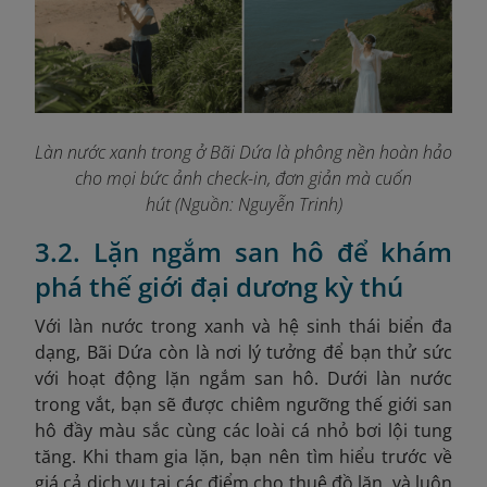
Làn nước xanh trong ở Bãi Dứa là phông nền hoàn hảo
cho mọi bức ảnh check-in, đơn giản mà cuốn
hút
(Nguồn: Nguyễn Trinh)
3.2. Lặn ngắm san hô để khám
phá thế giới đại dương kỳ thú
Với làn nước trong xanh và hệ sinh thái biển đa
dạng, Bãi Dứa còn là nơi lý tưởng để bạn thử sức
với hoạt động lặn ngắm san hô. Dưới làn nước
trong vắt, bạn sẽ được chiêm ngưỡng thế giới san
hô đầy màu sắc cùng các loài cá nhỏ bơi lội tung
tăng. Khi tham gia lặn, bạn nên tìm hiểu trước về
giá cả dịch vụ tại các điểm cho thuê đồ lặn, và luôn