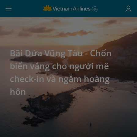
Bãi Dứa Vũng Tàu - Chốn
biển vắng cho người mê
check-in và ngắm hoàng
hôn