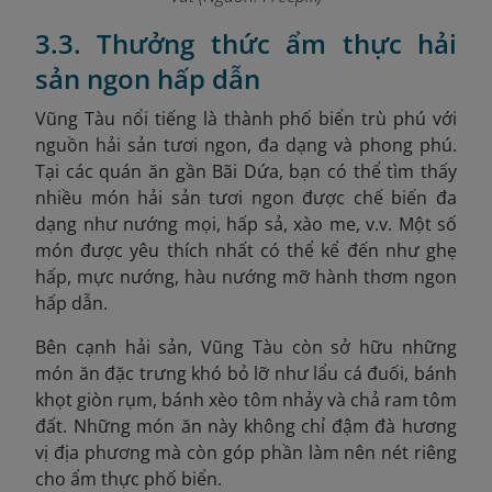
3.3. Thưởng thức ẩm thực hải
sản ngon hấp dẫn
Vũng Tàu nổi tiếng là thành phố biển trù phú với
nguồn hải sản tươi ngon, đa dạng và phong phú.
Tại các quán ăn gần Bãi Dứa, bạn có thể tìm thấy
nhiều món hải sản tươi ngon được chế biến đa
dạng như nướng mọi, hấp sả, xào me, v.v. Một số
món được yêu thích nhất có thể kể đến như ghẹ
hấp, mực nướng, hàu nướng mỡ hành thơm ngon
hấp dẫn.
Bên cạnh hải sản, Vũng Tàu còn sở hữu những
món ăn đặc trưng khó bỏ lỡ như lẩu cá đuối, bánh
khọt giòn rụm, bánh xèo tôm nhảy và chả ram tôm
đất. Những món ăn này không chỉ đậm đà hương
vị địa phương mà còn góp phần làm nên nét riêng
cho ẩm thực phố biển.