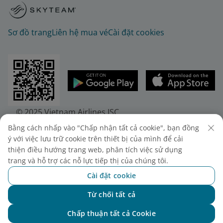
Sơ đồ trang
Liên hệ mua vé
Cài đặt cookies
© 2025 Vietnam Airlines JSC
Tổng công ty Hàng không Việt Nam - CTCP. Số 200
Bằng cách nhấp vào "Chấp nhận tất cả cookie", bạn đồng
Nguyễn Sơn, Phường Bồ Đề, Hà Nội.
ý với việc lưu trữ cookie trên thiết bị của mình để cải
Điện thoại: (+84-24) 38272289. Fax: (+84-24)
thiện điều hướng trang web, phân tích việc sử dụng
38722375
trang và hỗ trợ các nỗ lực tiếp thị của chúng tôi.
Giấy chứng nhận đăng ký doanh nghiệp, mã số
Cài đặt cookie
doanh nghiệp 0100107518, đăng ký lần đầu ngày
Từ chối tất cả
30/6/2010, đăng ký thay đổi lần thứ 10 ngày
Chat với NEO
24/7/2025, cấp bởi Sở Tài chính Thành phố Hà Nội.
Chấp thuận tất cả Cookie