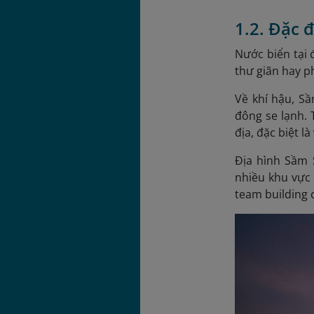
1.2. Đặc 
Nước biển tại 
thư giãn hay p
Về khí hậu, S
đông se lạnh. 
địa, đặc biệt l
Địa hình Sầm 
nhiều khu vực 
team building