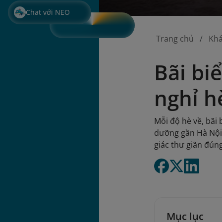
Chat với NEO
Trang chủ
Kh
Bãi bi
nghỉ h
Mỗi độ hè về, bãi
dưỡng gần Hà Nội.
giác thư giãn đún
Mục lục