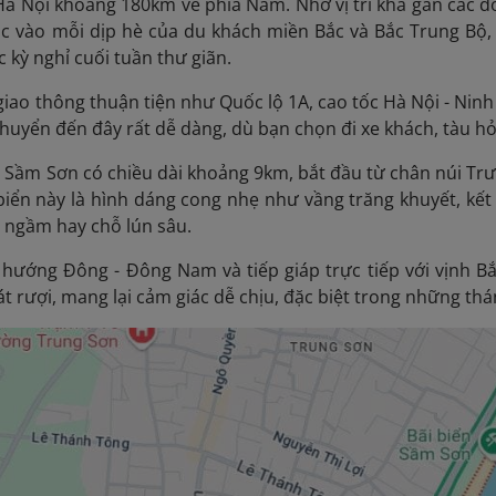
à Nội khoảng 180km về phía Nam. Nhờ vị trí khá gần các đô 
 vào mỗi dịp hè của du khách miền Bắc và Bắc Trung Bộ, 
 kỳ nghỉ cuối tuần thư giãn.
iao thông thuận tiện như Quốc lộ 1A, cao tốc Hà Nội - Nin
 chuyển đến đây rất dễ dàng, dù bạn chọn đi xe khách, tàu h
Sầm Sơn có chiều dài khoảng 9km, bắt đầu từ chân núi Tr
biển này là hình dáng cong nhẹ như vầng trăng khuyết, kết
 ngầm hay chỗ lún sâu.
hướng Đông - Đông Nam và tiếp giáp trực tiếp với vịnh 
át rượi, mang lại cảm giác dễ chịu, đặc biệt trong những thá