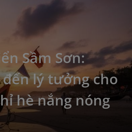
iển Sầm Sơn:
 đến lý tưởng cho
ghỉ hè nắng nóng