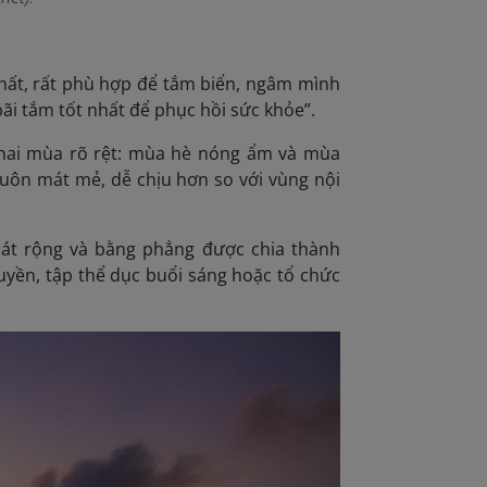
chất, rất phù hợp để tắm biển, ngâm mình
bãi tắm tốt nhất để phục hồi sức khỏe”.
 hai mùa rõ rệt: mùa hè nóng ẩm và mùa
 luôn mát mẻ, dễ chịu hơn so với vùng nội
cát rộng và bằng phẳng được chia thành
huyền, tập thể dục buổi sáng hoặc tổ chức