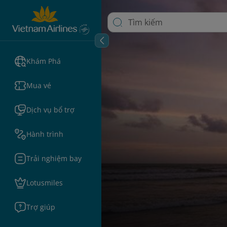
Khám Phá
Mua vé
Dịch vụ bổ trợ
Hành trình
Trải nghiệm bay
Lotusmiles
Trợ giúp