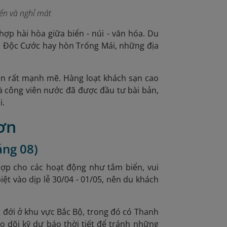
iển và nghỉ mát
ợp hài hòa giữa biển - núi - văn hóa. Du
n Độc Cước hay hòn Trống Mái, những địa
iển rất mạnh mẽ. Hàng loạt khách sạn cao
và công viên nước đã được đầu tư bài bản,
i.
Sơn
áng 08)
h hợp cho các hoạt động như tắm biển, vui
iệt vào dịp lễ 30/04 - 01/05, nên du khách
t đới ở khu vực Bắc Bộ, trong đó có Thanh
o dõi kỹ dự báo thời tiết để tránh những