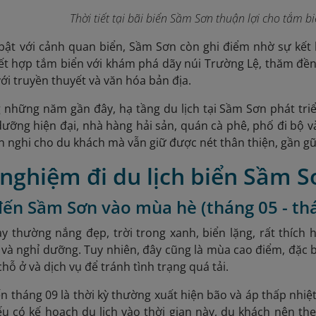
Thời tiết tại bãi biển Sầm Sơn thuận lợi cho tắm b
bật với cảnh quan biển, Sầm Sơn còn ghi điểm nhờ sự kết h
kết hợp tắm biển với khám phá dãy núi Trường Lệ, thăm đề
với truyền thuyết và văn hóa bản địa.
g những năm gần đây, hạ tầng du lịch tại Sầm Sơn phát tr
dưỡng hiện đại, nhà hàng hải sản, quán cà phê, phố đi bộ 
ện nghi cho du khách mà vẫn giữ được nét thân thiện, gần gũ
 nghiệm đi du lịch biển Sầm 
đến Sầm Sơn vào mùa hè (tháng 05 - th
này thường nắng đẹp, trời trong xanh, biển lặng, rất thíc
i và nghỉ dưỡng. Tuy nhiên, đây cũng là mùa cao điểm, đặc b
hỗ ở và dịch vụ để tránh tình trạng quá tải.
n tháng 09 là thời kỳ thường xuất hiện bão và áp thấp nhiệ
u có kế hoạch du lịch vào thời gian này, du khách nên the