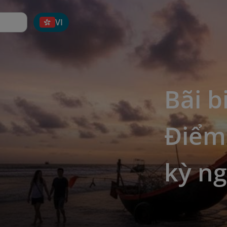
VI
Bãi b
Điểm
kỳ n