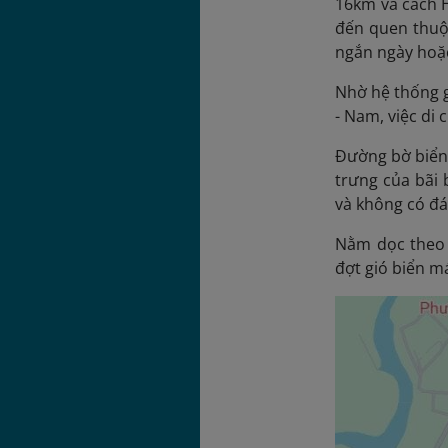
16km
và cách H
đến quen thuộc
ngắn ngày hoặc
Nhờ hệ thống g
- Nam, việc di
Đường bờ biển 
trưng của bãi 
và không có đá
Nằm dọc theo 
đợt gió biển m