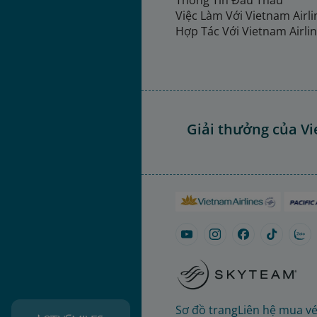
Thông Tin Đấu Thầu
Việc Làm Với Vietnam Airl
Hợp Tác Với Vietnam Airli
Giải thưởng của Vi
Sơ đồ trang
Liên hệ mua v