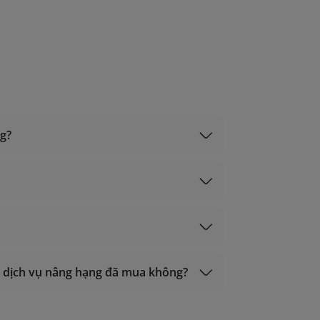
ng?
nlinesupport@vietnamairlines.com
ại dịch vụ nâng hạng đã mua không?