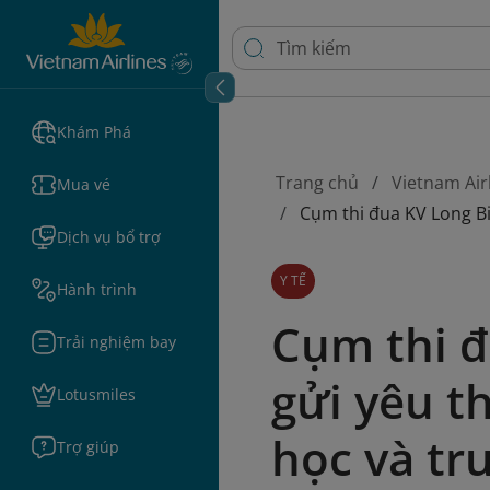
Khám Phá
Trang chủ
Vietnam Air
Mua vé
Cụm thi đua KV Long Bi
Dịch vụ bổ trợ
Y TẾ
Hành trình
Cụm thi đ
Trải nghiệm bay
gửi yêu t
Lotusmiles
học và t
Trợ giúp