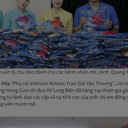
uẩn bị chu đáo dành cho các bệnh nhân nhí. (Ảnh: Quang 
điệp “Phụ nữ Vietnam Airlines Trao Gửi Yêu Thương”, cán b
ộng trong Cụm thi đua KV Long Biên đã hăng say tham gia gâ
òng từ lãnh đạo các cấp và sự tích cực của anh chị em đồng
ng viên mạnh mẽ.