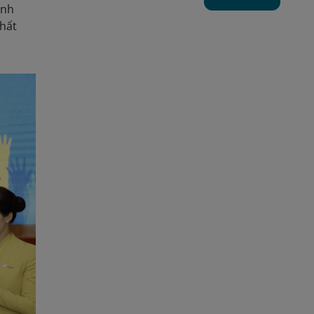
inh
nhất