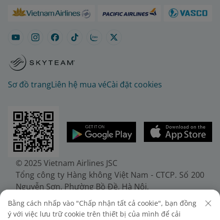
Sơ đồ trang
Liên hệ mua vé
Cài đặt cookies
© 2025 Vietnam Airlines JSC
Tổng công ty Hàng không Việt Nam - CTCP. Số 200
Nguyễn Sơn, Phường Bồ Đề, Hà Nội.
Điện thoại: (+84-24) 38272289. Fax: (+84-24)
Bằng cách nhấp vào "Chấp nhận tất cả cookie", bạn đồng
38722375
ý với việc lưu trữ cookie trên thiết bị của mình để cải