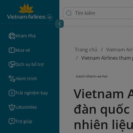
Khám Phá
Trang chủ
Vietnam Air
Mua vé
Vietnam Airlines tham 
Dịch vụ bổ trợ
trach-nhiem-xa-hoi
Hành trình
Vietnam A
Trải nghiệm bay
đàn quốc 
Lotusmiles
nhiên liệ
Trợ giúp