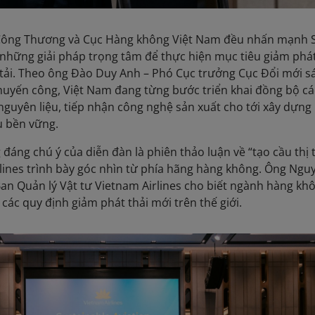
ộ Công Thương và Cục Hàng không Việt Nam đều nhấn mạnh 
những giải pháp trọng tâm để thực hiện mục tiêu giảm phát
tải. Theo ông Đào Duy Anh – Phó Cục trưởng Cục Đổi mới s
huyến công, Việt Nam đang từng bước triển khai đồng bộ các
nguyên liệu, tiếp nhận công nghệ sản xuất cho tới xây dựng
u bền vững.
đáng chú ý của diễn đàn là phiên thảo luận về “tạo cầu thị
rlines trình bày góc nhìn từ phía hãng hàng không. Ông Ngu
n Quản lý Vật tư Vietnam Airlines cho biết ngành hàng kh
 các quy định giảm phát thải mới trên thế giới.