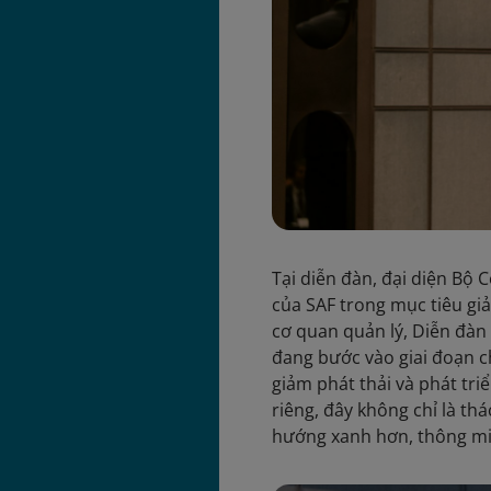
Tại diễn đàn, đại diện Bộ
của SAF trong mục tiêu giả
cơ quan quản lý, Diễn đàn
đang bước vào giai đoạn 
giảm phát thải và phát tr
riêng, đây không chỉ là thá
hướng xanh hơn, thông mi