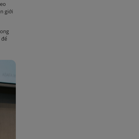
heo
n giới
rong
 để