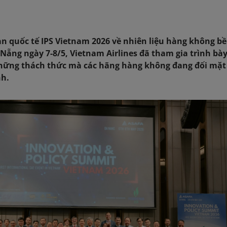
n quốc tế IPS Vietnam 2026 về nhiên liệu hàng không b
 Nẵng ngày 7-8/5, Vietnam Airlines đã tham gia trình bày
 những thách thức mà các hãng hàng không đang đối mặt
nh.