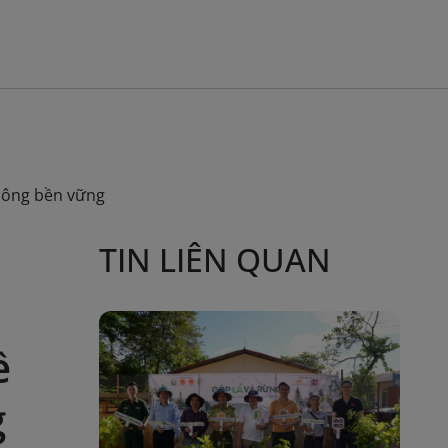
không bền vững
TIN LIÊN QUAN
ề
g