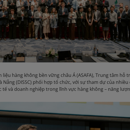
n liệu hàng không bền vững châu Á (ASAFA), Trung tâm hỗ t
à Nẵng (DISSC) phối hợp tổ chức, với sự tham dự của nhiều
c tế và doanh nghiệp trong lĩnh vực hàng không – năng lượn