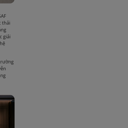
SAF
 thải
áng
 giải
 hệ
 trường
yễn
ông