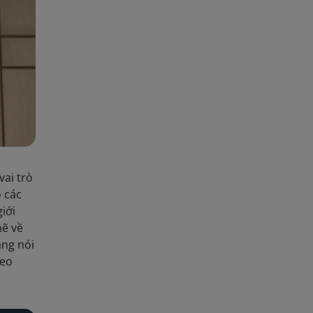
ai trò
o các
iới
mẽ về
ẵng nói
heo