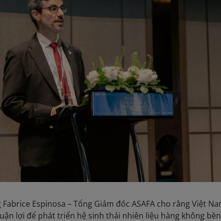
ng Fabrice Espinosa – Tổng Giám đốc ASAFA cho rằng Việt N
uận lợi để phát triển hệ sinh thái nhiên liệu hàng không bề