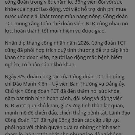
công đoàn trong việc chăm lo, động viên đối với sức
khỏe của người lao động, với việc hỗ trợ kinh phí mua
nước uống giải khát trong mùa nắng nóng, Công đoàn
TCT mong rằng toàn thể đoàn viên, NLĐ cùng nhau nỗ
lực, hoàn thành tốt mọi nhiệm vụ được giao.
Nhân dịp tháng công nhân năm 2026, Công đoàn TCT
cũng đã phối hợp trích quỹ tình thương để trợ cấp khó
khăn cho đoàn viên, người lao động mắc bệnh hiểm
nghèo, có hoàn cảnh khó khăn.
Ngày 8/5, đoàn công tác của Công đoàn TCT do đồng
chí Đào Mạnh Kiên – Uỷ viên Ban Thường vụ Đảng ủy,
Chủ tịch Công đoàn TCT đã đến thăm hỏi sức khỏe,
nắm bắt tình hình hoàn cảnh, đời sống và động viên
NLĐ vượt qua khó khăn, giữ vững tinh thần lạc quan,
mạnh mẽ để chiến đấu, chiến thắng bệnh tật. Lãnh đạo
Công đoàn TCT đề nghị Công đoàn các cấp tiếp tục
phối hợp với chính quyền đưa ra những chính sách
chăm lo, hỗ trợ tốt nhất cho những lao động không