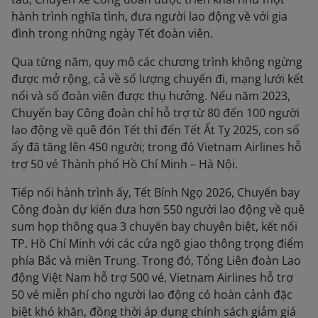
hành trình nghĩa tình, đưa người lao động về với gia
đình trong những ngày Tết đoàn viên.
Qua từng năm, quy mô các chương trình không ngừng
được mở rộng, cả về số lượng chuyến đi, mạng lưới kết
nối và số đoàn viên được thụ hưởng. Nếu năm 2023,
Chuyến bay Công đoàn chỉ hỗ trợ từ 80 đến 100 người
lao động về quê đón Tết thì đến Tết Ất Tỵ 2025, con số
ấy đã tăng lên 450 người; trong đó Vietnam Airlines hỗ
trợ 50 vé Thành phố Hồ Chí Minh – Hà Nội.
Tiếp nối hành trình ấy, Tết Bính Ngọ 2026, Chuyến bay
Công đoàn dự kiến đưa hơn 550 người lao động về quê
sum họp thông qua 3 chuyến bay chuyên biệt, kết nối
TP. Hồ Chí Minh với các cửa ngõ giao thông trọng điểm
phía Bắc và miền Trung. Trong đó, Tổng Liên đoàn Lao
động Việt Nam hỗ trợ 500 vé, Vietnam Airlines hỗ trợ
50 vé miễn phí cho người lao động có hoàn cảnh đặc
biệt khó khăn, đồng thời áp dụng chính sách giảm giá