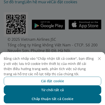
Sơ đồ trang
Liên hệ mua vé
Cài đặt cookies
© 2025 Vietnam Airlines JSC
Tổng công ty Hàng không Việt Nam - CTCP. Số 200
Nguyễn Sơn, Phường Bồ Đề, Hà Nội.
Điện thoại: (+84-24) 38272289. Fax: (+84-24)
Bằng cách nhấp vào "Chấp nhận tất cả cookie", bạn đồng
38722375
ý với việc lưu trữ cookie trên thiết bị của mình để cải
Giấy chứng nhận đăng ký doanh nghiệp, mã số
thiện điều hướng trang web, phân tích việc sử dụng
doanh nghiệp 0100107518, đăng ký lần đầu ngày
trang và hỗ trợ các nỗ lực tiếp thị của chúng tôi.
30/6/2010, đăng ký thay đổi lần thứ 10 ngày
Cài đặt cookie
24/7/2025, cấp bởi Sở Tài chính Thành phố Hà Nội.
Từ chối tất cả
Chat với NEO
Chấp thuận tất cả Cookie