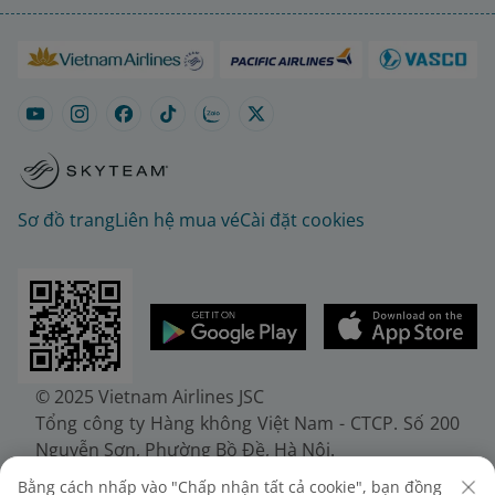
Sơ đồ trang
Liên hệ mua vé
Cài đặt cookies
© 2025 Vietnam Airlines JSC
Tổng công ty Hàng không Việt Nam - CTCP. Số 200
Nguyễn Sơn, Phường Bồ Đề, Hà Nội.
Điện thoại: (+84-24) 38272289. Fax: (+84-24)
Bằng cách nhấp vào "Chấp nhận tất cả cookie", bạn đồng