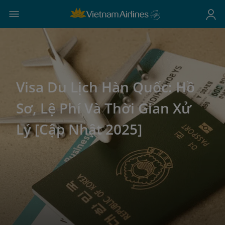
Visa Du Lịch Hàn Quốc: Hồ
Sơ, Lệ Phí Và Thời Gian Xử
Lý [Cập Nhật 2025]