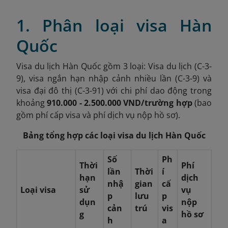
1. Phân loại visa Hàn
Quốc
Visa du lịch Hàn Quốc gồm 3 loại: Visa du lịch (C-3-
9), visa ngắn hạn nhập cảnh nhiều lần (C-3-9) và
visa đại đô thị (C-3-91) với chi phí dao động trong
khoảng
910.000 - 2.500.000 VND/trường hợp
(bao
gồm phí cấp visa và phí dịch vụ nộp hồ sơ).
Bảng tổng hợp các loại visa du lịch Hàn Quốc
Số
Ph
Thời
Phí
lần
Thời
í
hạn
dịch
nhậ
gian
cấ
Loại visa
sử
vụ
p
lưu
p
dụn
nộp
cản
trú
vis
g
hồ sơ
h
a