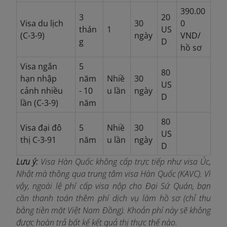
390.00
3
20
Visa du lịch
30
0
thán
1
US
(C-3-9)
ngày
VND/
g
D
hồ sơ
Visa ngắn
5
80
hạn nhập
năm
Nhiề
30
US
cảnh nhiều
- 10
u lần
ngày
D
lần (C-3-9)
năm
80
Visa đại đô
5
Nhiề
30
US
thị C-3-91
năm
u lần
ngày
D
Lưu ý:
Visa Hàn Quốc không cấp trực tiếp như visa Úc,
Nhật mà thông qua trung tâm visa Hàn Quốc (KAVC). Vì
vậy, ngoài lệ phí cấp visa nộp cho Đại Sứ Quán, bạn
cần thanh toán thêm phí dịch vụ làm hồ sơ (chỉ thu
bằng tiền mặt Việt Nam Đồng). Khoản phí này sẽ không
được hoàn trả bất kể kết quả thị thực thế nào.