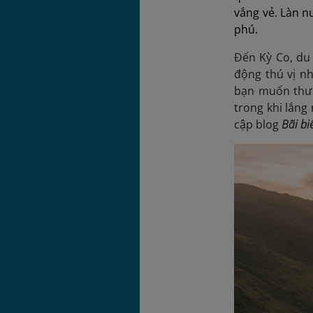
vắng vẻ. Làn n
phú.
Đến Kỳ Co, du
động thú vị n
bạn muốn thư g
trong khi lắng
cập blog
Bãi bi