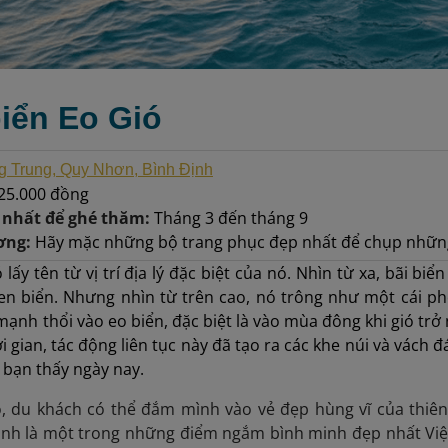
biển Eo Gió
 Trung, Quy Nhơn, Bình Định
25.000 đồng
t nhất để ghé thăm:
Tháng 3 đến tháng 9
ơng:
Hãy mặc những bộ trang phục đẹp nhất để chụp những
ó lấy tên từ vị trí địa lý đặc biệt của nó. Nhìn từ xa, bãi 
ven biển. Nhưng nhìn từ trên cao, nó trông như một cái p
mạnh thổi vào eo biển, đặc biệt là vào mùa đông khi gió t
i gian, tác động liên tục này đã tạo ra các khe núi và vách
bạn thấy ngày nay.
, du khách có thể đắm mình vào vẻ đẹp hùng vĩ của thiên
h là một trong những điểm ngắm bình minh đẹp nhất Việ