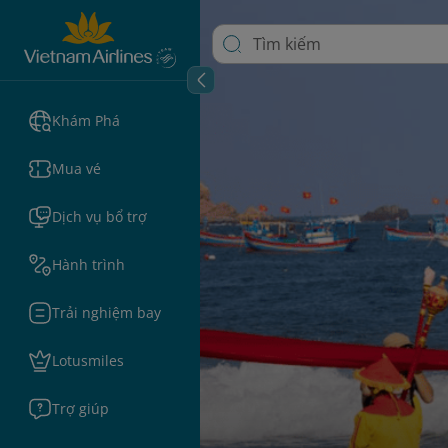
Khám Phá
Mua vé
Dịch vụ bổ trợ
Hành trình
Trải nghiệm bay
Lotusmiles
Trợ giúp