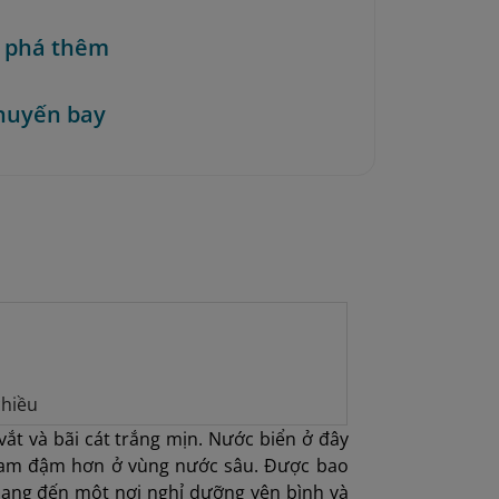
 phá thêm
huyến bay
chiều
vắt và bãi cát trắng mịn. Nước biển ở đây
h lam đậm hơn ở vùng nước sâu. Được bao
ang đến một nơi nghỉ dưỡng yên bình và