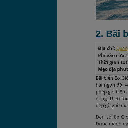
2. Bãi 
Địa chỉ:
Quang
Phí vào cửa:
Thời gian tố
Mẹo địa phư
Bãi biển Eo Gi
hai ngọn đồi 
phép gió biển 
động. Theo thờ
đẹp gồ ghề mà 
Đến với Eo Gió
Được mệnh dan