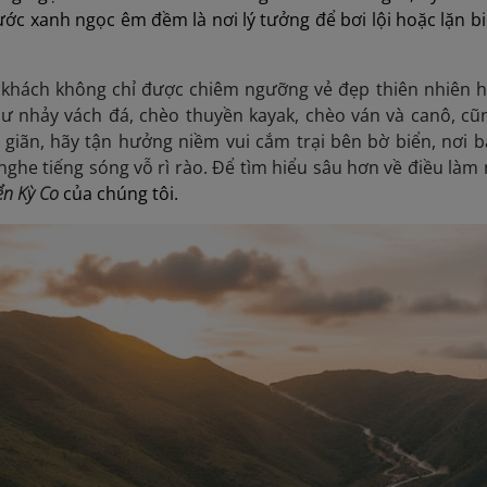
ước xanh ngọc êm đềm là nơi lý tưởng để bơi lội hoặc lặn b
 khách không chỉ được chiêm ngưỡng vẻ đẹp thiên nhiên h
hư nhảy vách đá, chèo thuyền kayak, chèo ván và canô, cũ
iãn, hãy tận hưởng niềm vui cắm trại bên bờ biển, nơi b
 nghe tiếng sóng vỗ rì rào. Để tìm hiểu sâu hơn về điều làm 
ển Kỳ Co
của chúng tôi.