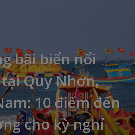
 bãi biển nổi
 tại Quy Nhơn,
 Nam: 10 điểm đến
ởng cho kỳ nghỉ