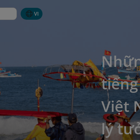
VI
Những
tiếng
Việt
lý tư