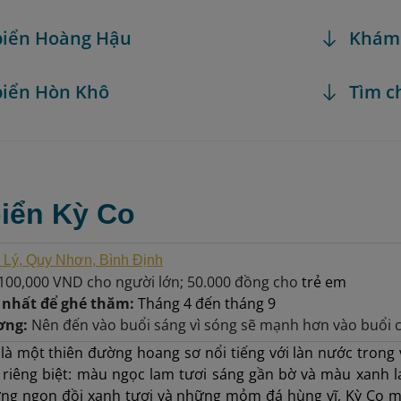
 biển Hoàng Hậu
Khám
 biển Hòn Khô
Tìm c
biển Kỳ Co
Lý, Quy Nhơn, Bình Định
100,00
0
VND
cho người lớn; 50.000 đồng cho
trẻ em
t nhất để ghé thăm:
Tháng 4 đến tháng 9
ơng:
Nên đến vào buổi sáng vì sóng sẽ mạnh hơn vào buổi 
 là một thiên đường hoang sơ nổi tiếng với làn nước trong 
ái riêng biệt: màu ngọc lam tươi sáng gần bờ và màu xan
ng ngọn đồi xanh tươi và những mỏm đá hùng vĩ, Kỳ Co m