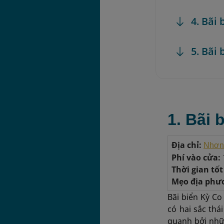
4. Bãi
5. Bãi
1. Bãi 
Địa chỉ:
Nhơn 
Phí vào cửa:
Thời gian tố
Mẹo địa phư
Bãi biển Kỳ Co
có hai sắc th
quanh bởi nhữ