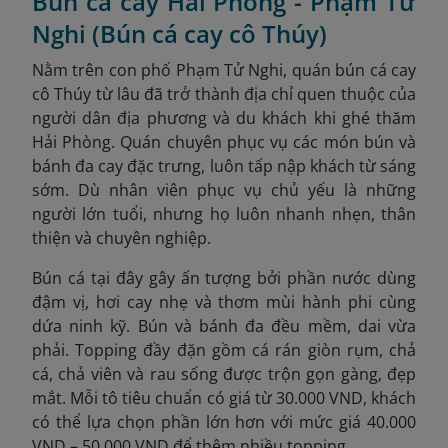
Bún cá cay Hải Phòng - Phạm Tử
Nghi (Bún cá cay cô Thúy)
Nằm trên con phố Phạm Tử Nghi, quán bún cá cay
cô Thúy từ lâu đã trở thành địa chỉ quen thuộc của
người dân địa phương và du khách khi ghé thăm
Hải Phòng. Quán chuyên phục vụ các món bún và
bánh đa cay đặc trưng, luôn tấp nập khách từ sáng
sớm. Dù nhân viên phục vụ chủ yếu là những
người lớn tuổi, nhưng họ luôn nhanh nhẹn, thân
thiện và chuyên nghiệp.
Bún cá tại đây gây ấn tượng bởi phần nước dùng
đậm vị, hơi cay nhẹ và thơm mùi hành phi cùng
dứa ninh kỹ. Bún và bánh đa đều mềm, dai vừa
phải. Topping đầy đặn gồm cá rán giòn rụm, chả
cá, chả viên và rau sống được trộn gọn gàng, đẹp
mắt. Mỗi tô tiêu chuẩn có giá từ 30.000 VND, khách
có thể lựa chọn phần lớn hơn với mức giá 40.000
VND – 50.000 VND để thêm nhiều topping.