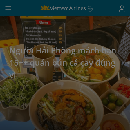
Người Hải Phòng mách bạn
15++ quán bún cá cay đúng
vị