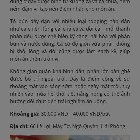
dùng ở đây được ninh từ xương cá và cà chua, nêm
nếm đậm vị, tạo nên điểm nhấn cho món ăn.
Tô bún đầy đặn với nhiều loại topping hấp dẫn
như cá chiên, lòng cá, chả cá và dồi cá – mỗi thành
phần đều được chế biến kỹ càng, hài hòa với phần
bún và nước dùng. Cá có độ giòn vừa phải, không
bị khô, lòng và dồi cũng được làm sạch kỹ, giúp
món ăn thêm tròn vị.
Không gian quán khá bình dân, phần lớn bàn ghế
được bố trí ngoài trời. Đây là điểm cộng về sự
thoáng mát vào sáng sớm hoặc ngày mát trời, tuy
nhiên vào mùa hè, thời tiết nắng nóng có thể ảnh
hưởng đôi chút đến trải nghiệm ăn uống.
Khoảng giá:
30.000 VND – 40.000 VND/bát
Địa chỉ:
66 Lê Lợi, Máy Tơ, Ngô Quyền, Hải Phòng