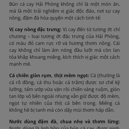
Bún cá cay Hải Phòng không chỉ là một món ăn,
mà là một trải nghiệm vị giác độc đáo, nơi sự cay
nồng, đậm đà hòa quyện một cách tinh tế:
Vị cay nồng đặc trưng:
Vị cay đến từ tương ớt chí
chương – loại tương ớt đặc trưng của Hải Phòng,
có màu đỏ cam rực rỡ và hương thơm nồng. Cái
cay không chỉ làm ấm nóng đầu lưỡi mà còn lan
tỏa khắp khoang miệng, kích thích vị giác một cách
mạnh mẽ.
Cá chiên giòn rụm, thịt mềm ngọt:
Cá (thường là
cá rô đồng, cá thu hoặc cá trắm) được sơ chế kỹ
lưỡng, tẩm ướp vừa vặn rồi chiên vàng ruộm, giòn
tan lớp vỏ bên ngoài nhưng vẫn giữ được độ mềm,
ngọt tự nhiên của thịt cá bên trong. Miếng cá
không hề bị tanh mà còn dậy mùi thơm hấp dẫn.
Nước dùng đậm đà, chua nhẹ và thơm lừng:
Nước dùng là linh hồn của bún cá cay, được ninh