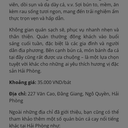
viên, dồi sụn và dạ dày cá, v.v. Sợi bún to, mềm, ăn
kèm rau sống tươi ngon, mang đến trải nghiệm ẩm
thực trọn vẹn và hấp dẫn.
Không gian quán sạch sẽ, phục vụ nhanh nhẹn và
thân thiện. Quán thường đông khách vào buổi
sáng cuối tuần, đặc biệt là các gia đình và người
dân địa phương. Bên cạnh bún cá, món bánh đa cá
tại đây cũng rất được ưa chuộng – là một lựa chọn
tuyệt vời khác cho những ai yêu thích hương vị đặc
sản Hải Phòng.
Khoảng giá:
35.000 VND/bát
Địa chỉ:
227 Văn Cao, Đằng Giang, Ngô Quyền, Hải
Phòng
Ngoài những địa chỉ đã giới thiệu, bạn cũng có thể
tham khảo thêm một số quán bún cá cay nổi tiếng
khác tại Hải Phòng như: