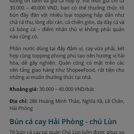
lượng ổn định và giá cả hợp lý. Với mức giá chỉ từ
30.000 – 40.000 VND, bạn có thể thưởng thức tô
bún đầy đặn với nhiều loại topping hấp dẫn như
chả cá thu, lòng dồi rán, cá chiên giòn, dạ dày cá và
cả bóng cá – điểm nhấn thú vị không phải quán
nào cũng có.
Phần nước dùng tại đây đậm vị, cay vừa phải, kết
hợp cùng topping phong phú tạo nên hương vị hài
hòa, dễ gây nghiện. Quán cũng có mặt trên các
nền tảng giao hàng như ShopeeFood, rất tiện cho
những ai muốn thưởng thức tại nhà.
Khoảng giá:
30.000 – 40.000 VND/bát
Địa chỉ:
286 Hoàng Minh Thảo, Nghĩa Xã, Lê Chân,
Hải Phòng
Bún cá cay Hải Phòng - chú Lùn
Tô bún cá cay tại quán Chú Lùn luôn được phục vụ