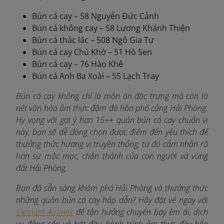
Bún cá cay – 58 Nguyễn Đức Cảnh
Bún cá không cay – 58 Lương Khánh Thiện
Bún cá thác lác – 508 Ngô Gia Tự
Bún cá cay Chú Khờ – 51 Hồ Sen
Bún cá cay – 76 Hào Khê
Bún cá Anh Ba Xoài – 55 Lạch Tray
Bún cá cay không chỉ là món ăn đặc trưng mà còn là
nét văn hóa ẩm thực đậm đà hồn phố cảng Hải Phòng.
Hy vọng với gợi ý hơn 15++ quán bún cá cay chuẩn vị
này, bạn sẽ dễ dàng chọn được điểm đến yêu thích để
thưởng thức hương vị truyền thống, từ đó cảm nhận rõ
hơn sự mộc mạc, chân thành của con người và vùng
đất Hải Phòng.
Bạn đã sẵn sàng khám phá Hải Phòng và thưởng thức
những quán bún cá cay hấp dẫn? Hãy đặt vé ngay với
Vietnam Airlines
để tận hưởng chuyến bay êm ái, dịch
vụ đẳng cấp và bắt đầu hành trình ẩm thực đầy hấp