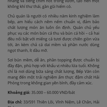
nhàng và tiếng chim hót trong vườn, tạo nên một
không khí thư thái, gần gũi hiếm có.
Chủ quán là người có nhiều năm kinh nghiệm làm
bếp, am hiểu cách nêm nếm chuẩn vị, đảm bảo
chất lượng món ăn luôn ổn định. Quán chủ yếu
phục vụ các món bún cá thu và bún cá hồi – cả hai
đều nổi bật với miếng cá tươi được chiên giòn vừa
tới, ăn kèm chả cá dai mềm và phần nước dùng
ngọt thanh, ít dầu mỡ.
Sợi bún mềm, dễ ăn, phần topping được chuẩn bị
đầy đặn, phù hợp với khẩu vị nhiều lứa tuổi. Không
chỉ là nơi dùng bữa sáng chất lượng, Bếp Văn còn
mang đến một trải nghiệm ẩm thực đậm chất Hải
Phòng trong không gian yên bình, đầy cảm xúc.
Khoảng giá:
35.000 – 60.000 VND/bát
Địa chỉ:
33/591 Thiên Lôi, Vĩnh Niệm, Lê Chân, Hải