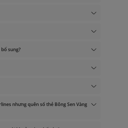
ấy thưởng khác
im, Vàng): trong vòng 2 ngày làm việc tính từ
 bổ sung?
 trong vòng 3 ngày làm việc tính từ ngày bay.
ạch Kim, Vàng);
ký);
irlines nhưng quên số thẻ Bông Sen Vàng
ạch Kim, Vàng);
ký);