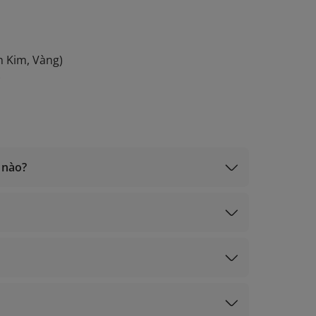
h Kim, Vàng)
)
 nào?
í xét hạng
bay
ạch Kim, Vàng)
ký)