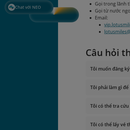
Gọi trong lãnh 
Chat với NEO
Gọi từ nước ngo
Email:
vip.lotusmi
lotusmiles
Câu hỏi t
Tôi muốn đăng ký 
Tôi phải làm gì đ
Giờ hoạt độn
Gọi trong lã
Tôi có thể tra cứ
Gọi từ nước 
Email:
Mua dặm
vip.lotu
Tôi có thể lấy vé
lotusmil
nâ