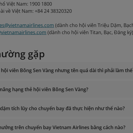
thổ Việt Nam: 1900 1800
ài về Việt Nam: +84 24 38320320
les@vietnamairlines.com
(dành cho hội viên Triệu Dặm, Bạc
@vietnamairlines.com
(dành cho hội viên Titan, Bạc, Đăng ký
hường gặp
hội viên Bông Sen Vàng nhưng tên quá dài thì phải làm thế
ể nâng hạng thẻ hội viên Bông Sen Vàng?
g 24/7
nh thổ Việt Nam: 1900 1800
u dặm tích lũy cho chuyến bay đã thực hiện như thế nào?
tiêu ch
ngoài về Việt Nam: +84 24 38320320
Tính dặm 
smiles@vietnamairlines.com
(dành cho hội viên Triệu Dặm, B
 thưởng trên chuyến bay Vietnam Airlines bằng cách nào?
es@vietnamairlines.com
(dành cho hội viên Titan, Bạc, Đăng 
ng hạng thẻ từ đối tác