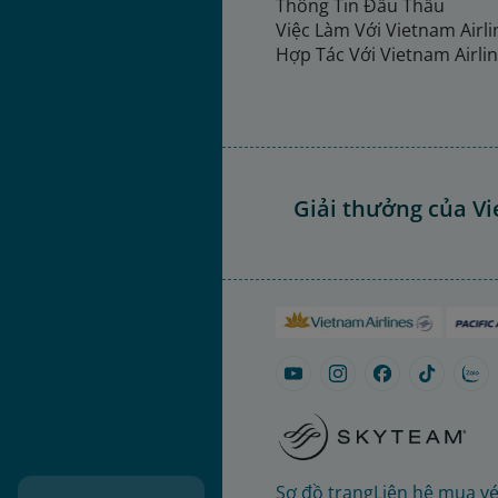
Thông Tin Đấu Thầu
Việc Làm Với Vietnam Airl
Hợp Tác Với Vietnam Airli
Giải thưởng của Vi
Sơ đồ trang
Liên hệ mua v