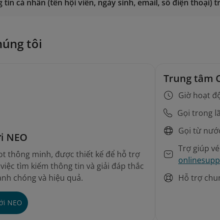
 tin cá nhân (tên hội viên, ngày sinh, email, số điện thoại)
Đăng nhập
húng tôi
Trung tâm 
Giờ hoạt đ
Gọi trong l
Gọi từ nướ
ới NEO
Trợ giúp v
t thông minh, được thiết kế để hỗ trợ
onlinesupp
iệc tìm kiếm thông tin và giải đáp thắc
Hỗ trợ chu
nh chóng và hiệu quả.
với NEO