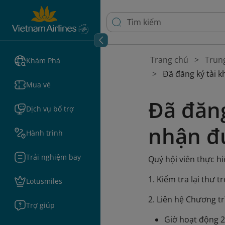
Trang chủ
Trun
Khám Phá
Đã đăng ký tài 
Mua vé
Đã đăn
Dịch vụ bổ trợ
nhận đ
Hành trình
Trải nghiệm bay
Quý hội viên thực hi
1. Kiểm tra lại thư 
Lotusmiles
2. Liên hệ Chương t
Trợ giúp
Giờ hoạt động 