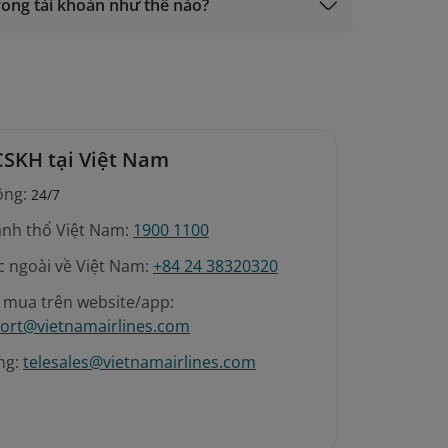
 trong tài khoản như thế nào?
CSKH tại Việt Nam
ộng:
24/7
ãnh thổ Việt Nam:
1900 1100
c ngoài về Việt Nam:
+84 24 38320320
é mua trên website/app:
ort@vietnamairlines.com
ng:
telesales@vietnamairlines.com