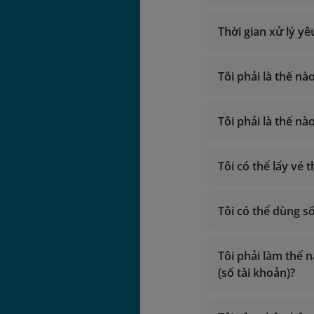
Phiên ngang hạ
Thời gian xử lý y
Tôi phải là thế n
vip.lotusmil
Tôi phải là thế 
ngày bay.
lotusmiles@v
Tìm hiểu th
Tôi có thể lấy vé
Giờ hoạt độn
Gọi trong lã
Giờ hoạt độn
Gọi từ nước 
Tôi có thể dùng 
Gọi trong lã
Email:
Gọi từ nước 
vip.lotu
Email:
lotusmil
Tôi phải làm thế 
vip.lotu
(số tài khoản)?
lotusmil
2. Liên hệ
chi nhá
2. Liên hệ
chi nhá