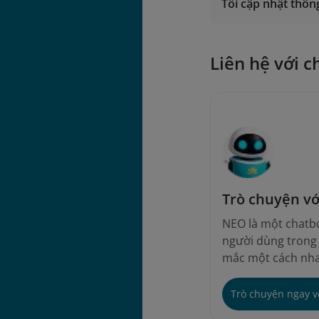
Tôi cập nhật thông
Liên hệ với c
Trò chuyện v
NEO là một chatbo
người dùng trong v
mắc một cách nha
Trò chuyện ngay 