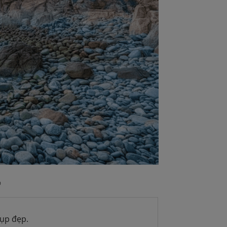
o
hụp đẹp.