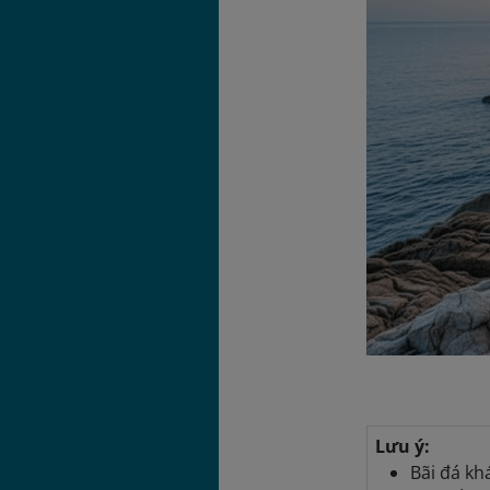
Lưu ý:
Bãi đá kh