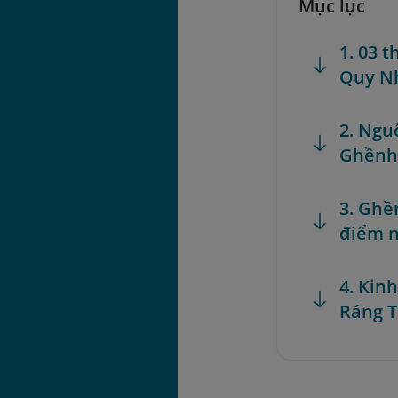
Mục lục
1. 03 
Quy N
2. Ngu
Ghềnh 
3. Ghề
điểm 
4. Kin
Ráng T