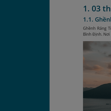
1. 03 t
1.1. Ghền
Ghềnh Ráng Ti
Bình Định. Nơ