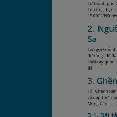
Từ thành phố Q
Từ cổng, bạn có
15.000 VND tiền
2. Ngu
Sa
Tên gọi Ghềnh 
đi “ráng” để đả
khỏi tay quan 
đá.
3. Ghền
Tới Ghềnh Ráng
vẻ đẹp thơ mộn
Mộng Cầm tại đ
3.1. Bãi 