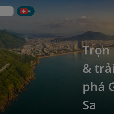
VI
Trọn
& tr
phá 
Sa