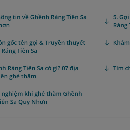
thông tin về Ghềnh Ráng Tiên Sa
5. Gợ
hơn
Ráng 
ồn gốc tên gọi & Truyền thuyết
Khám
Ráng Tiên Sa
nh Ráng Tiên Sa có gì? 07 địa
Tìm c
nên ghé thăm
h nghiệm khi ghé thăm Ghềnh
iên Sa Quy Nhơn