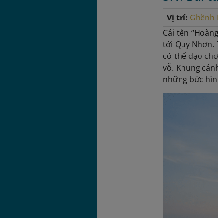
Vị trí:
Ghềnh 
Cái tên “Hoàng
tới Quy Nhơn. 
có thể dạo chơ
vỗ. Khung cảnh
những bức hìn