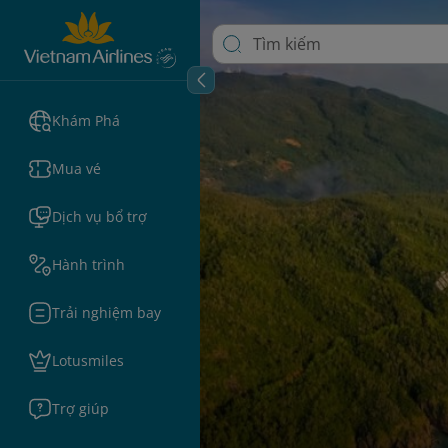
Khám Phá
Mua vé
Dịch vụ bổ trợ
Hành trình
Trải nghiệm bay
Lotusmiles
Trợ giúp