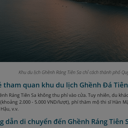
Khu du lịch Ghềnh Ráng Tiên Sa chỉ cách thành phố Q
vé tham quan khu du lịch Ghềnh Đá Tiên
ềnh Ráng Tiên Sa không thu phí vào cửa. Tuy nhiên, du khách
 (khoảng 2.000 - 5.000 VND/lượt), phí thăm mộ thi sĩ Hàn 
Hậu, v.v.
g dẫn di chuyển đến Ghềnh Ráng Tiên 