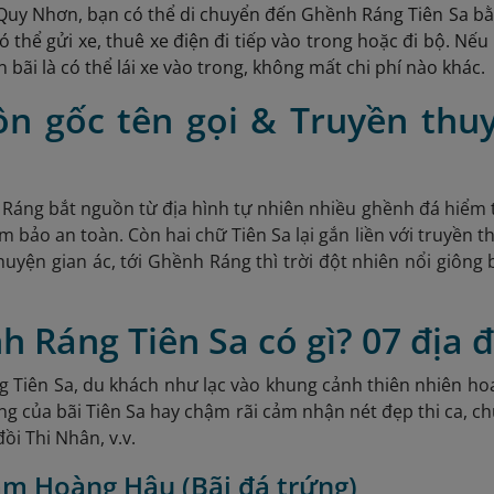
uy Nhơn, bạn có thể di chuyển đến Ghềnh Ráng Tiên Sa bằng
 thể gửi xe, thuê xe điện đi tiếp vào trong hoặc đi bộ. Nếu 
 bãi là có thể lái xe vào trong, không mất chi phí nào khác.
ồn gốc tên gọi & Truyền thu
Ráng bắt nguồn từ địa hình tự nhiên nhiều ghềnh đá hiểm t
m bảo an toàn. Còn hai chữ Tiên Sa lại gắn liền với truyền t
huyện gian ác, tới Ghềnh Ráng thì trời đột nhiên nổi giông
h Ráng Tiên Sa có gì? 07 địa
 Tiên Sa, du khách như lạc vào khung cảnh thiên nhiên ho
g của bãi Tiên Sa hay chậm rãi cảm nhận nét đẹp thi ca, ch
ồi Thi Nhân, v.v.
tắm Hoàng Hậu (Bãi đá trứng)