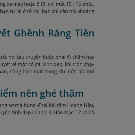
 xe máy hoặc ô tô, chỉ mất 10 - 15 phút.
bạn tự lái ô tô tới, bạn chỉ cần trả khoảng
yết Ghềnh Ráng Tiên
rở, nơi tàu thuyền buộc phải đi chậm hay
huyết về một cô gái xinh đẹp, khi trốn chạy
 bão, nàng biến mất trong khe nứt của núi
 điểm nên ghé thăm
ang sơ mà hùng vĩ tại bãi tắm Hoàng Hậu,
uyện tình đẹp của thi sĩ Hàn Mặc Tử và bà