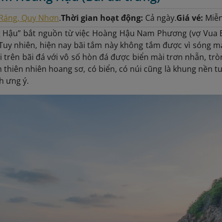
Ráng, Quy Nhơn
.
Thời gian hoạt động:
Cả ngày.
Giá vé:
Miễn
 Hậu” bắt nguồn từ việc Hoàng Hậu Nam Phương (vợ Vua Bả
Tuy nhiên, hiện nay bãi tắm này không tắm được vì sóng mạ
i trên bãi đá với vô số hòn đá được biển mài trơn nhẵn, tr
 thiên nhiên hoang sơ, có biển, có núi cũng là khung nền tu
h ưng ý.