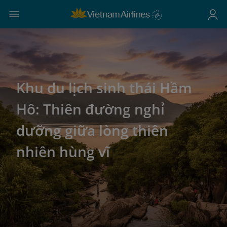
Khu du lịch sinh thái Hầm
Hô: Thiên đường nghỉ
dưỡng giữa lòng thiên
nhiên hùng vĩ