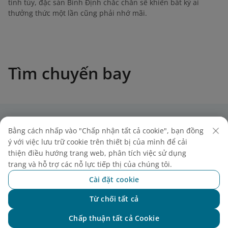
tinh túy, đặc sản Bình Định chắc chắn sẽ khiến bất kỳ ai
thưởng thức một lần cũng phải nhớ mãi.
Tìm chuyến bay
Vietnam Airlines
Bằng cách nhấp vào "Chấp nhận tất cả cookie", bạn đồng
ý với việc lưu trữ cookie trên thiết bị của mình để cải
thiện điều hướng trang web, phân tích việc sử dụng
Hỗ Trợ
trang và hỗ trợ các nỗ lực tiếp thị của chúng tôi.
Cài đặt cookie
Pháp Lý
Từ chối tất cả
Chat với NEO
Thông Tin Hữu Ích
Chấp thuận tất cả Cookie