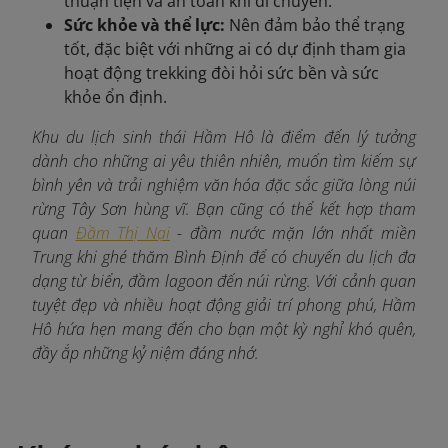
thuận tiện và an toàn khi di chuyển.
Sức khỏe và thể lực:
Nên đảm bảo thể trạng
tốt, đặc biệt với những ai có dự định tham gia
hoạt động trekking đòi hỏi sức bền và sức
khỏe ổn định.
Khu du lịch sinh thái Hầm Hô là điểm đến lý tưởng
dành cho những ai yêu thiên nhiên, muốn tìm kiếm sự
bình yên và trải nghiệm văn hóa đặc sắc giữa lòng núi
rừng Tây Sơn hùng vĩ. Bạn cũng có thể kết hợp tham
quan
Đầm Thị Nại
- đầm nước mặn lớn nhất miền
Trung khi ghé thăm Bình Định để có chuyến du lịch đa
dạng từ biển, đầm lagoon đến núi rừng. Với cảnh quan
tuyệt đẹp và nhiều hoạt động giải trí phong phú, Hầm
Hô hứa hẹn mang đến cho bạn một kỳ nghỉ khó quên,
đầy ắp những kỷ niệm đáng nhớ.