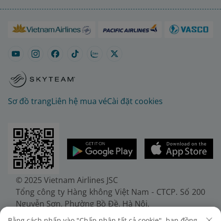
Sơ đồ trang
Liên hệ mua vé
Cài đặt cookies
© 2025 Vietnam Airlines JSC
Tổng công ty Hàng không Việt Nam - CTCP. Số 200
Nguyễn Sơn, Phường Bồ Đề, Hà Nội.
Điện thoại: (+84-24) 38272289. Fax: (+84-24)
Bằng cách nhấp vào "Chấp nhận tất cả cookie", bạn đồng